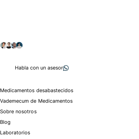
Conéctate con nuestra
comunidad farmacéutica
Explora nuestras soluciones y servicios para el sector
salud y farmacéutico.
+ 2000
proveedores
nos recomiendan
Habla con un asesor
Menú de navegación
Medicamentos desabastecidos
Vademecum de Medicamentos
Sobre nosotros
Blog
Laboratorios