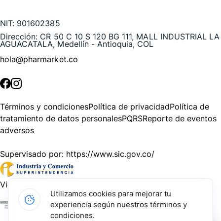
Te puede interesar
NIT:
901602385
Dirección:
CR 50 C 10 S 120 BG 111, MALL INDUSTRIAL LA
AGUACATALA, Medellín - Antioquia, COL
hola@pharmarket.co
©
2026
Pharmarket. Todos los derechos reservados.
Términos y condiciones
Política de privacidad
Política de
tratamiento de datos personales
PQRS
Reporte de eventos
adversos
Supervisado por:
https://www.sic.gov.co/
Vigilado por:
https://www.dssa.gov.co/
Utilizamos cookies para mejorar tu
experiencia según nuestros términos y
Gracias a nuestros impulsadores, podemos presentarte la
condiciones.