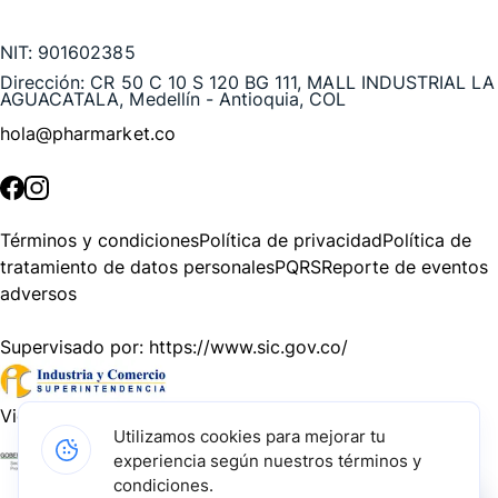
Te puede interesar
NIT:
901602385
Dirección:
CR 50 C 10 S 120 BG 111, MALL INDUSTRIAL LA
AGUACATALA, Medellín - Antioquia, COL
hola@pharmarket.co
©
2026
Pharmarket. Todos los derechos reservados.
Términos y condiciones
Política de privacidad
Política de
tratamiento de datos personales
PQRS
Reporte de eventos
adversos
Supervisado por:
https://www.sic.gov.co/
Vigilado por:
https://www.dssa.gov.co/
Utilizamos cookies para mejorar tu
experiencia según nuestros términos y
Gracias a nuestros impulsadores, podemos presentarte la
condiciones.