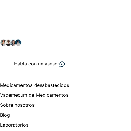
Conéctate con nuestra
comunidad farmacéutica
Explora nuestras soluciones y servicios para el sector
salud y farmacéutico.
+ 2000
proveedores
nos recomiendan
Habla con un asesor
Menú de navegación
Medicamentos desabastecidos
Vademecum de Medicamentos
Sobre nosotros
Blog
Laboratorios