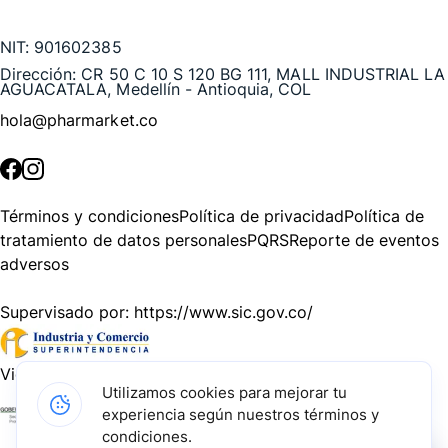
Te puede interesar
NIT:
901602385
Dirección:
CR 50 C 10 S 120 BG 111, MALL INDUSTRIAL LA
AGUACATALA, Medellín - Antioquia, COL
hola@pharmarket.co
©
2026
Pharmarket. Todos los derechos reservados.
Términos y condiciones
Política de privacidad
Política de
tratamiento de datos personales
PQRS
Reporte de eventos
adversos
Supervisado por:
https://www.sic.gov.co/
Vigilado por:
https://www.dssa.gov.co/
Utilizamos cookies para mejorar tu
experiencia según nuestros términos y
Gracias a nuestros impulsadores, podemos presentarte la
condiciones.