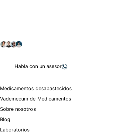
Conéctate con nuestra
comunidad farmacéutica
Explora nuestras soluciones y servicios para el sector
salud y farmacéutico.
+ 2000
proveedores
nos recomiendan
Habla con un asesor
Menú de navegación
Medicamentos desabastecidos
Vademecum de Medicamentos
Sobre nosotros
Blog
Laboratorios