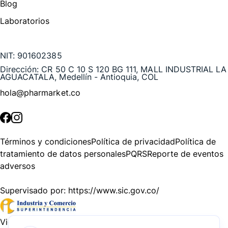
Blog
Laboratorios
Te puede interesar
NIT:
901602385
Dirección:
CR 50 C 10 S 120 BG 111, MALL INDUSTRIAL LA
AGUACATALA, Medellín - Antioquia, COL
hola@pharmarket.co
©
2026
Pharmarket. Todos los derechos reservados.
Términos y condiciones
Política de privacidad
Política de
tratamiento de datos personales
PQRS
Reporte de eventos
adversos
Supervisado por:
https://www.sic.gov.co/
Vigilado por:
https://www.dssa.gov.co/