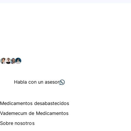
Conéctate con nuestra
comunidad farmacéutica
Explora nuestras soluciones y servicios para el sector
salud y farmacéutico.
+ 2000
proveedores
nos recomiendan
Habla con un asesor
Menú de navegación
Medicamentos desabastecidos
Vademecum de Medicamentos
Sobre nosotros