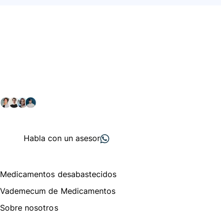
Conéctate con nuestra
comunidad farmacéutica
Explora nuestras soluciones y servicios para el sector
salud y farmacéutico.
+ 2000
proveedores
nos recomiendan
Habla con un asesor
Menú de navegación
Medicamentos desabastecidos
Vademecum de Medicamentos
Sobre nosotros