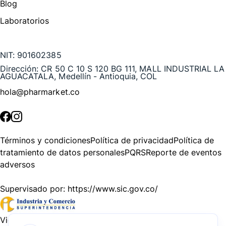
Blog
Laboratorios
Te puede interesar
NIT:
901602385
Dirección:
CR 50 C 10 S 120 BG 111, MALL INDUSTRIAL LA
AGUACATALA, Medellín - Antioquia, COL
hola@pharmarket.co
©
2026
Pharmarket. Todos los derechos reservados.
Términos y condiciones
Política de privacidad
Política de
tratamiento de datos personales
PQRS
Reporte de eventos
adversos
Supervisado por:
https://www.sic.gov.co/
Vigilado por:
https://www.dssa.gov.co/