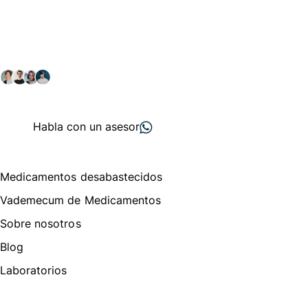
Conéctate con nuestra
comunidad farmacéutica
Explora nuestras soluciones y servicios para el sector
salud y farmacéutico.
+ 2000
proveedores
nos recomiendan
Habla con un asesor
Menú de navegación
Medicamentos desabastecidos
Vademecum de Medicamentos
Sobre nosotros
Blog
Laboratorios
Te puede interesar