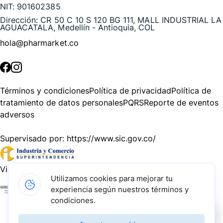
NIT:
901602385
Dirección:
CR 50 C 10 S 120 BG 111, MALL INDUSTRIAL LA
AGUACATALA, Medellín - Antioquia, COL
hola@pharmarket.co
©
2026
Pharmarket. Todos los derechos reservados.
Términos y condiciones
Política de privacidad
Política de
tratamiento de datos personales
PQRS
Reporte de eventos
adversos
Supervisado por:
https://www.sic.gov.co/
Vigilado por:
https://www.dssa.gov.co/
Utilizamos cookies para mejorar tu
experiencia según nuestros términos y
Gracias a nuestros impulsadores, podemos presentarte la
condiciones.
solución tecnológica más avanzada para resolver los