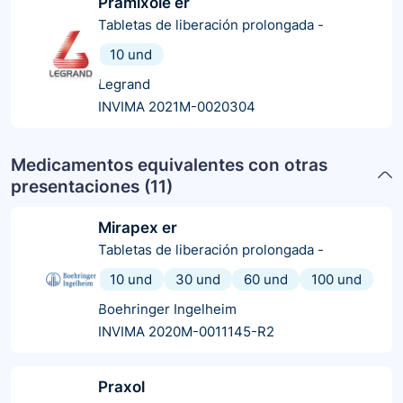
Pramixole er
Tabletas de liberación prolongada
-
10 und
Legrand
INVIMA 2021M-0020304
Medicamentos equivalentes con otras
presentaciones (
11
)
Mirapex er
Tabletas de liberación prolongada
-
10 und
30 und
60 und
100 und
Boehringer Ingelheim
INVIMA 2020M-0011145-R2
Praxol