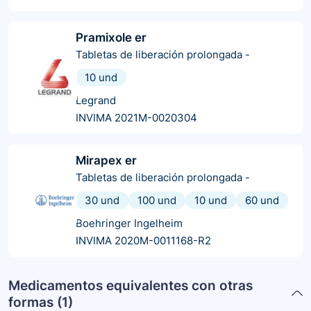
Pramixole er
Tabletas de liberación prolongada
-
10 und
Legrand
INVIMA 2021M-0020304
Mirapex er
Tabletas de liberación prolongada
-
30 und
100 und
10 und
60 und
Boehringer Ingelheim
INVIMA 2020M-0011168-R2
Medicamentos equivalentes con otras
formas (
1
)