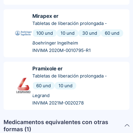
Mirapex er
Tabletas de liberación prolongada
-
100 und
10 und
30 und
60 und
Boehringer Ingelheim
INVIMA 2020M-0010795-R1
Pramixole er
Tabletas de liberación prolongada
-
60 und
10 und
Legrand
INVIMA 2021M-0020278
Medicamentos equivalentes con otras
formas (
1
)