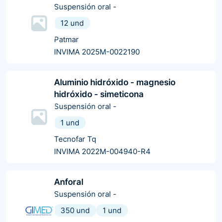
Suspensión oral
-
12 und
Patmar
INVIMA 2025M-0022190
Aluminio hidróxido - magnesio
hidróxido - simeticona
Suspensión oral
-
1 und
Tecnofar Tq
INVIMA 2022M-004940-R4
Anforal
Suspensión oral
-
350 und
1 und