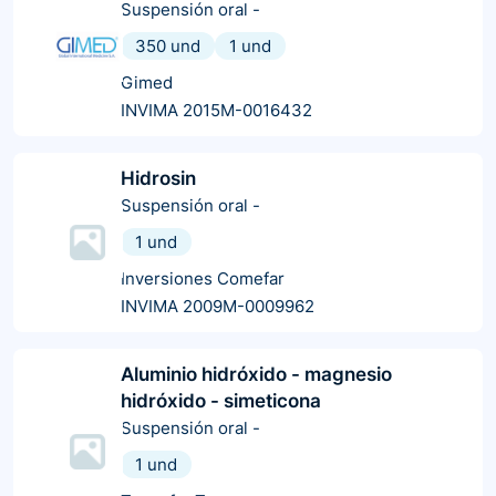
Suspensión oral
-
350 und
1 und
Gimed
INVIMA 2015M-0016432
Hidrosin
Suspensión oral
-
1 und
Inversiones Comefar
INVIMA 2009M-0009962
Aluminio hidróxido - magnesio
hidróxido - simeticona
Suspensión oral
-
1 und