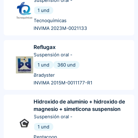
Suspensión oral
-
1 und
Tecnoquímicas
INVIMA 2023M-0021133
Reflugax
Suspensión oral
-
1 und
360 und
Bradyster
INVIMA 2015M-0011177-R1
Hidroxido de aluminio + hidroxido de
magnesio + simeticona suspension
Suspensión oral
-
1 und
Pentacoop