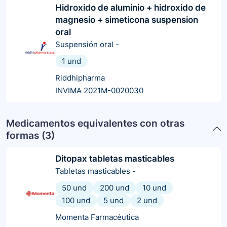
Hidroxido de aluminio + hidroxido de
magnesio + simeticona suspension
oral
Suspensión oral
-
1 und
Riddhipharma
INVIMA 2021M-0020030
Medicamentos equivalentes con otras
formas (
3
)
Ditopax tabletas masticables
Tabletas masticables
-
50 und
200 und
10 und
100 und
5 und
2 und
Momenta Farmacéutica