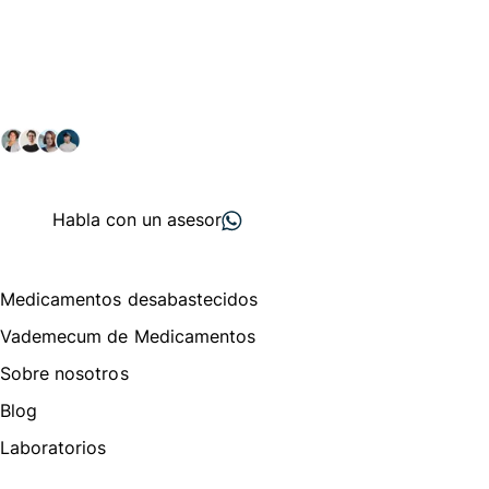
Conéctate con nuestra
comunidad farmacéutica
Explora nuestras soluciones y servicios para el sector
salud y farmacéutico.
+ 2000
proveedores
nos recomiendan
Habla con un asesor
Menú de navegación
Medicamentos desabastecidos
Vademecum de Medicamentos
Sobre nosotros
Blog
Laboratorios
Te puede interesar