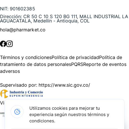
NIT:
901602385
Dirección:
CR 50 C 10 S 120 BG 111, MALL INDUSTRIAL LA
AGUACATALA, Medellín - Antioquia, COL
hola@pharmarket.co
©
2026
Pharmarket. Todos los derechos reservados.
Términos y condiciones
Política de privacidad
Política de
tratamiento de datos personales
PQRS
Reporte de eventos
adversos
Supervisado por:
https://www.sic.gov.co/
Vigilado por:
https://www.dssa.gov.co/
Utilizamos cookies para mejorar tu
experiencia según nuestros términos y
Gracias a nuestros impulsadores, podemos presentarte la
condiciones.
solución tecnológica más avanzada para resolver los