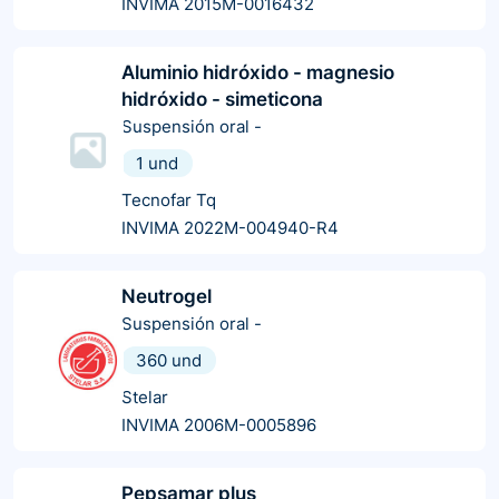
INVIMA 2015M-0016432
Aluminio hidróxido - magnesio
hidróxido - simeticona
Suspensión oral
-
1 und
Tecnofar Tq
INVIMA 2022M-004940-R4
Neutrogel
Suspensión oral
-
360 und
Stelar
INVIMA 2006M-0005896
Pepsamar plus