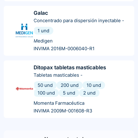
Galac
Concentrado para dispersión inyectable
-
1 und
Medigen
INVIMA 2016M-0006040-R1
Ditopax tabletas masticables
Tabletas masticables
-
50 und
200 und
10 und
100 und
5 und
2 und
Momenta Farmacéutica
INVIMA 2009M-001608-R3