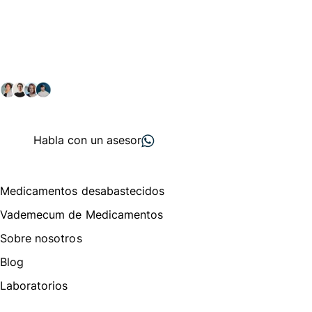
Conéctate con nuestra
comunidad farmacéutica
Explora nuestras soluciones y servicios para el sector
salud y farmacéutico.
+ 2000
proveedores
nos recomiendan
Habla con un asesor
Menú de navegación
Medicamentos desabastecidos
Vademecum de Medicamentos
Sobre nosotros
Blog
Laboratorios
Te puede interesar