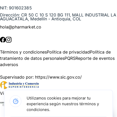
NIT:
901602385
Dirección:
CR 50 C 10 S 120 BG 111, MALL INDUSTRIAL LA
AGUACATALA, Medellín - Antioquia, COL
hola@pharmarket.co
©
2026
Pharmarket. Todos los derechos reservados.
Términos y condiciones
Política de privacidad
Política de
tratamiento de datos personales
PQRS
Reporte de eventos
adversos
Supervisado por:
https://www.sic.gov.co/
Vigilado por:
https://www.dssa.gov.co/
Utilizamos cookies para mejorar tu
experiencia según nuestros términos y
Gracias a nuestros impulsadores, podemos presentarte la
condiciones.
solución tecnológica más avanzada para resolver los