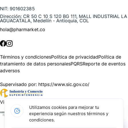
NIT:
901602385
Dirección:
CR 50 C 10 S 120 BG 111, MALL INDUSTRIAL LA
AGUACATALA, Medellín - Antioquia, COL
hola@pharmarket.co
©
2026
Pharmarket. Todos los derechos reservados.
Términos y condiciones
Política de privacidad
Política de
tratamiento de datos personales
PQRS
Reporte de eventos
adversos
Supervisado por:
https://www.sic.gov.co/
Vigilado por:
https://www.dssa.gov.co/
Utilizamos cookies para mejorar tu
experiencia según nuestros términos y
Gracias a nuestros impulsadores, podemos presentarte la
condiciones.
solución tecnológica más avanzada para resolver los