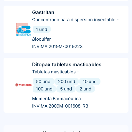
Gastritan
Concentrado para dispersión inyectable
-
1 und
Bioquifar
INVIMA 2019M-0019223
Ditopax tabletas masticables
Tabletas masticables
-
50 und
200 und
10 und
100 und
5 und
2 und
Momenta Farmacéutica
INVIMA 2009M-001608-R3