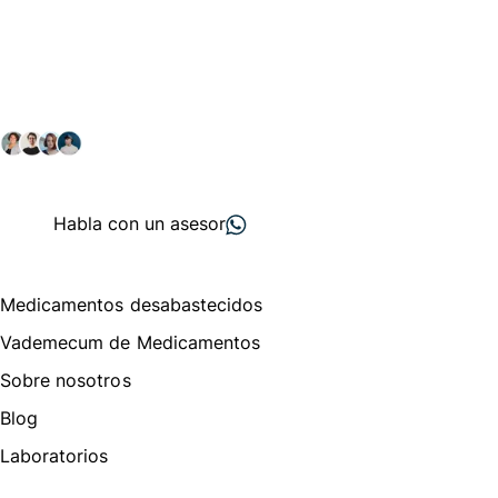
Conéctate con nuestra
comunidad farmacéutica
Explora nuestras soluciones y servicios para el sector
salud y farmacéutico.
+ 2000
proveedores
nos recomiendan
Habla con un asesor
Menú de navegación
Medicamentos desabastecidos
Vademecum de Medicamentos
Sobre nosotros
Blog
Laboratorios
Te puede interesar