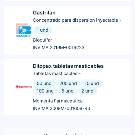
Gastritan
Concentrado para dispersión inyectable
-
1 und
Bioquifar
INVIMA 2019M-0019223
Ditopax tabletas masticables
Tabletas masticables
-
50 und
200 und
10 und
100 und
5 und
2 und
Momenta Farmacéutica
INVIMA 2009M-001608-R3