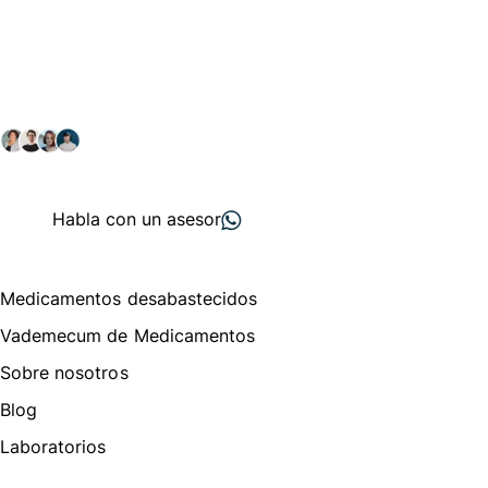
Conéctate con nuestra
comunidad farmacéutica
Explora nuestras soluciones y servicios para el sector
salud y farmacéutico.
+ 2000
proveedores
nos recomiendan
Habla con un asesor
Menú de navegación
Medicamentos desabastecidos
Vademecum de Medicamentos
Sobre nosotros
Blog
Laboratorios
Te puede interesar