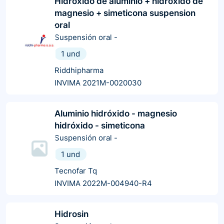
Hidroxido de aluminio + hidroxido de
magnesio + simeticona suspension
oral
Suspensión oral
-
1 und
Riddhipharma
INVIMA 2021M-0020030
Aluminio hidróxido - magnesio
hidróxido - simeticona
Suspensión oral
-
1 und
Tecnofar Tq
INVIMA 2022M-004940-R4
Hidrosin