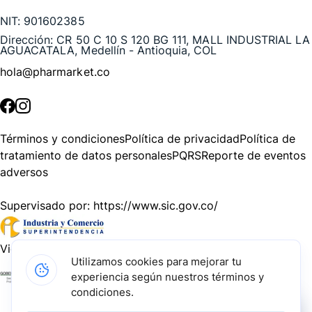
NIT:
901602385
Dirección:
CR 50 C 10 S 120 BG 111, MALL INDUSTRIAL LA
AGUACATALA, Medellín - Antioquia, COL
hola@pharmarket.co
©
2026
Pharmarket. Todos los derechos reservados.
Términos y condiciones
Política de privacidad
Política de
tratamiento de datos personales
PQRS
Reporte de eventos
adversos
Supervisado por:
https://www.sic.gov.co/
Vigilado por:
https://www.dssa.gov.co/
Utilizamos cookies para mejorar tu
experiencia según nuestros términos y
Gracias a nuestros impulsadores, podemos presentarte la
condiciones.
solución tecnológica más avanzada para resolver los