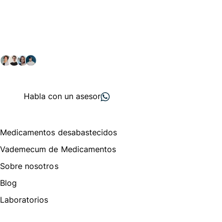
Conéctate con nuestra
comunidad farmacéutica
Explora nuestras soluciones y servicios para el sector
salud y farmacéutico.
+ 2000
proveedores
nos recomiendan
Habla con un asesor
Menú de navegación
Medicamentos desabastecidos
Vademecum de Medicamentos
Sobre nosotros
Blog
Laboratorios
Te puede interesar