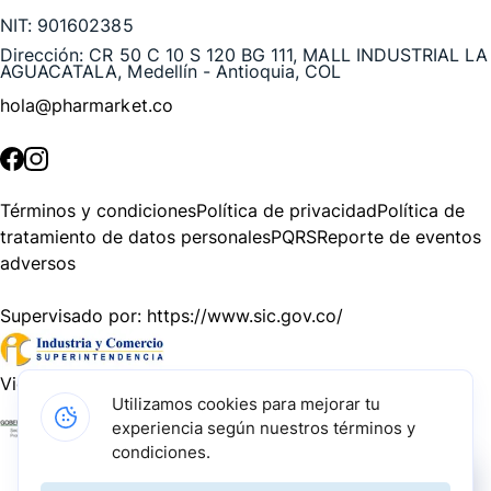
NIT:
901602385
Dirección:
CR 50 C 10 S 120 BG 111, MALL INDUSTRIAL LA
AGUACATALA, Medellín - Antioquia, COL
hola@pharmarket.co
©
2026
Pharmarket. Todos los derechos reservados.
Términos y condiciones
Política de privacidad
Política de
tratamiento de datos personales
PQRS
Reporte de eventos
adversos
Supervisado por:
https://www.sic.gov.co/
Vigilado por:
https://www.dssa.gov.co/
Utilizamos cookies para mejorar tu
experiencia según nuestros términos y
Gracias a nuestros impulsadores, podemos presentarte la
condiciones.
solución tecnológica más avanzada para resolver los