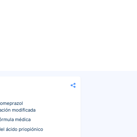
someprazol
ración modificada
fórmula médica
el ácido priopiónico