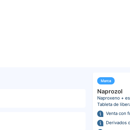
Marca
Naprozol
Naproxeno + e
a
Tableta de libe
Venta con 
Derivados d