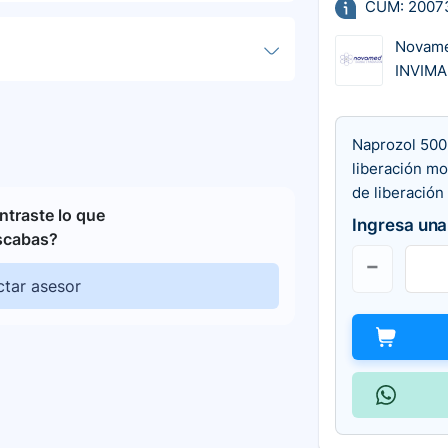
CUM: 2007
Novam
INVIMA
Naprozol 500
liberación mo
de liberación
traste lo que
Ingresa una
scabas?
tar asesor