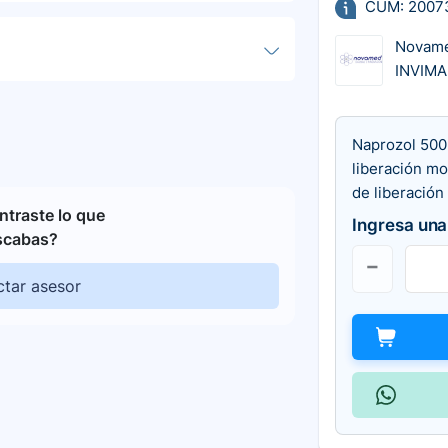
CUM: 2007
Novam
INVIMA
Naprozol 500
liberación mo
de liberación
traste lo que
Ingresa una
scabas?
tar asesor