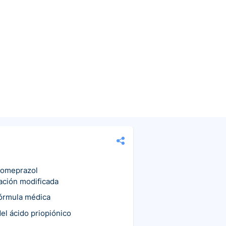
someprazol
ración modificada
fórmula médica
el ácido priopiónico