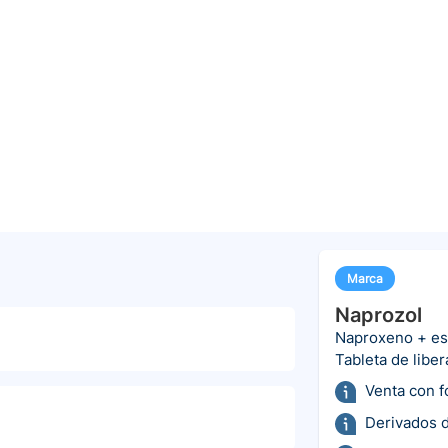
Marca
Naprozol
Naproxeno + e
a
Tableta de libe
Venta con 
Derivados d