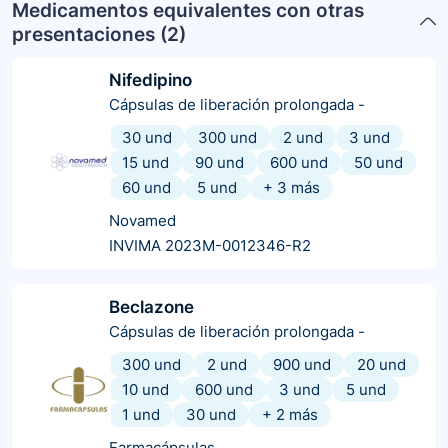
Medicamentos equivalentes con otras
presentaciones (
2
)
Nifedipino
Cápsulas de liberación prolongada
-
30 und
300 und
2 und
3 und
15 und
90 und
600 und
50 und
60 und
5 und
+
3
más
Novamed
INVIMA 2023M-0012346-R2
Beclazone
Cápsulas de liberación prolongada
-
300 und
2 und
900 und
20 und
10 und
600 und
3 und
5 und
1 und
30 und
+
2
más
Farmacápsulas