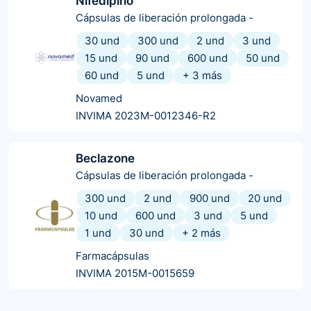
Nifedipino
Cápsulas de liberación prolongada
-
30 und
300 und
2 und
3 und
15 und
90 und
600 und
50 und
60 und
5 und
+
3
más
Novamed
INVIMA 2023M-0012346-R2
Beclazone
Cápsulas de liberación prolongada
-
300 und
2 und
900 und
20 und
10 und
600 und
3 und
5 und
1 und
30 und
+
2
más
Farmacápsulas
INVIMA 2015M-0015659