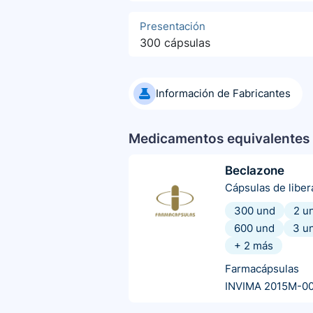
Presentación
300 cápsulas
Información de Fabricantes
Medicamentos equivalentes 
Beclazone
Cápsulas de libe
300 und
2 u
600 und
3 u
+
2
más
Farmacápsulas
INVIMA 2015M-0