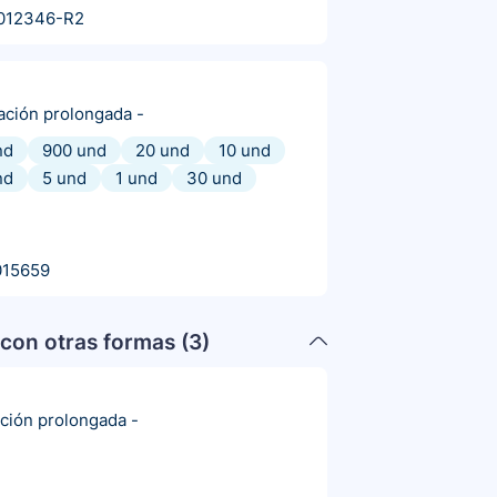
012346-R2
ración prolongada
-
nd
900 und
20 und
10 und
nd
5 und
1 und
30 und
015659
con otras formas (
3
)
ación prolongada
-