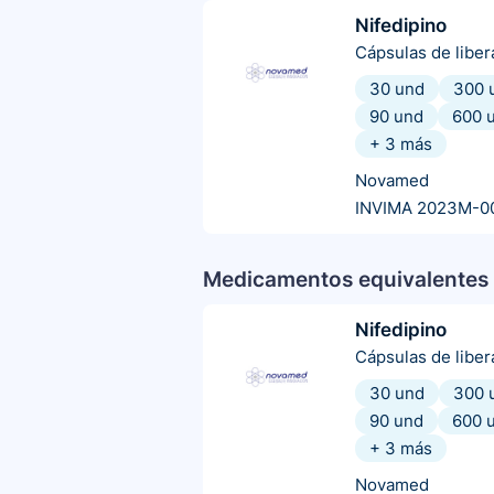
Nifedipino
Cápsulas de libe
30 und
300 
90 und
600 
+
3
más
Novamed
INVIMA 2023M-0
Medicamentos equivalentes 
Nifedipino
Cápsulas de libe
30 und
300 
90 und
600 
+
3
más
Novamed