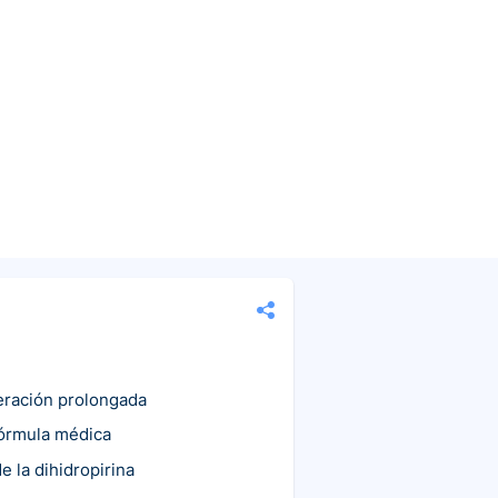
eración prolongada
fórmula médica
e la dihidropirina