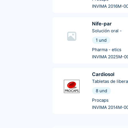
INVIMA 2016M-0
Nife-par
Solución oral
-
1 und
Pharma - etics
INVIMA 2025M-0
Cardiosol
Tabletas de liber
8 und
Procaps
INVIMA 2014M-0