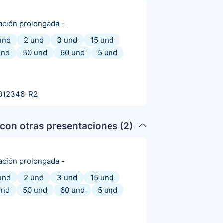
ración prolongada
-
und
2 und
3 und
15 und
und
50 und
60 und
5 und
012346-R2
con otras presentaciones (
2
)
ración prolongada
-
und
2 und
3 und
15 und
und
50 und
60 und
5 und