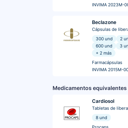
INVIMA 2023M-0
Beclazone
Cápsulas de libe
300 und
2 u
600 und
3 u
+
2
más
Farmacápsulas
INVIMA 2015M-0
Medicamentos equivalentes 
Cardiosol
Tabletas de liber
8 und
Procaps