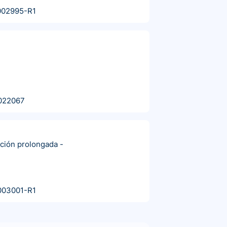
002995-R1
022067
ación prolongada
-
003001-R1