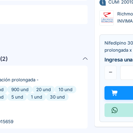
CUM: 2001
Richm
INVIMA
Nifedipino 30
prolongada x
(
2
)
Ingresa una
ración prolongada
-
nd
900 und
20 und
10 und
nd
5 und
1 und
30 und
015659