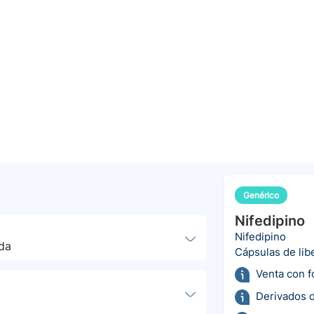
Genérico
Nifedipino
Nifedipino
da
Cápsulas de lib
Venta con 
Derivados d