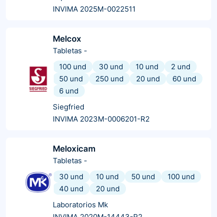
INVIMA 2025M-0022511
Melcox
Tabletas
-
100 und
30 und
10 und
2 und
50 und
250 und
20 und
60 und
6 und
Siegfried
INVIMA 2023M-0006201-R2
Meloxicam
Tabletas
-
30 und
10 und
50 und
100 und
40 und
20 und
Laboratorios Mk
INVIMA 2020M-14443-R2