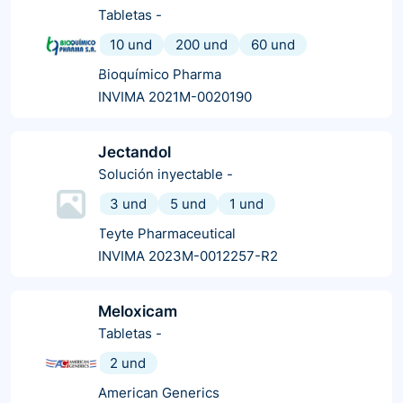
Tabletas
-
10 und
200 und
60 und
Bioquímico Pharma
INVIMA 2021M-0020190
Jectandol
Solución inyectable
-
3 und
5 und
1 und
Teyte Pharmaceutical
INVIMA 2023M-0012257-R2
Meloxicam
Tabletas
-
2 und
American Generics