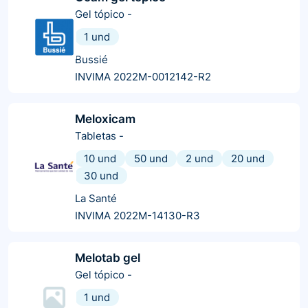
Gel tópico
-
1 und
Bussié
INVIMA 2022M-0012142-R2
Meloxicam
Tabletas
-
10 und
50 und
2 und
20 und
30 und
La Santé
INVIMA 2022M-14130-R3
Melotab gel
Gel tópico
-
1 und