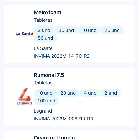
Meloxicam
Tabletas
-
2 und
30 und
10 und
20 und
50 und
La Santé
INVIMA 2022M-14170-R2
Rumonal 7.5
Tabletas
-
10 und
20 und
4 und
2 und
100 und
Legrand
INVIMA 2023M-006210-R3
Ocam gel topico