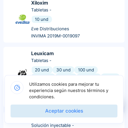
Xiloxim
Tabletas
-
10 und
Eve Distribuciones
INVIMA 2019M-0019097
Leuxicam
Tabletas
-
20 und
30 und
100 und
200 und
50 und
300 und
2 und
10 und
Utilizamos cookies para mejorar tu
experiencia según nuestros términos y
Bremymg
condiciones.
INVIMA 2019M-0009554-R1
Aceptar cookies
Meloxicam
Solución inyectable
-