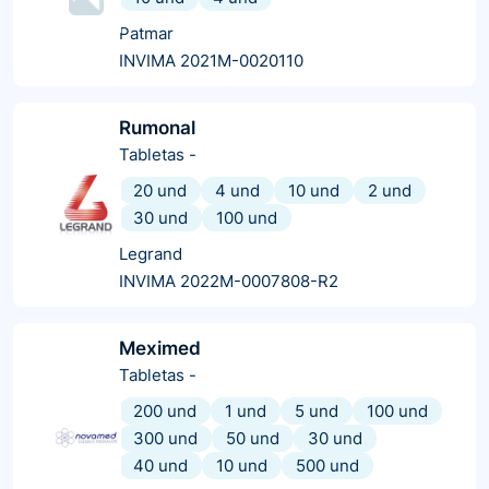
Patmar
INVIMA 2021M-0020110
Rumonal
Tabletas
-
20 und
4 und
10 und
2 und
30 und
100 und
Legrand
INVIMA 2022M-0007808-R2
Meximed
Tabletas
-
200 und
1 und
5 und
100 und
300 und
50 und
30 und
40 und
10 und
500 und