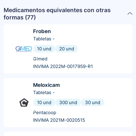
Medicamentos equivalentes con otras
formas (
77
)
Froben
Tabletas
-
10 und
20 und
Gimed
INVIMA 2022M-0017959-R1
Meloxicam
Tabletas
-
10 und
300 und
30 und
Pentacoop
INVIMA 2021M-0020515