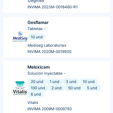
Siegfried
INVIMA 2023M-0018460-R1
Gesflamar
Tabletas
-
10 und
Mediseg Laboratories
INVIMA 2020M-0019930
Meloxicam
Solución inyectable
-
20 und
1 und
3 und
10 und
100 und
2 und
50 und
5 und
6 und
Vitalis
INVIMA 2009M-0009793