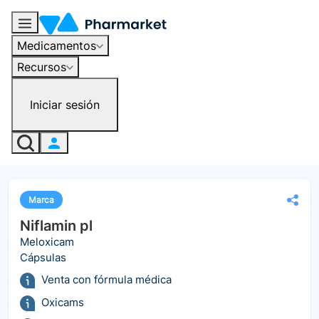
Medicamentos
Recursos
Iniciar sesión
Marca
Niflamin pl
Meloxicam
Cápsulas
Venta con fórmula médica
Oxicams