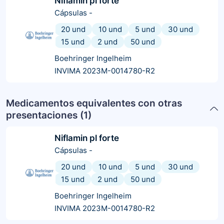
Niflamin pl forte
Cápsulas
-
20 und
10 und
5 und
30 und
15 und
2 und
50 und
Boehringer Ingelheim
INVIMA 2023M-0014780-R2
Medicamentos equivalentes con otras
presentaciones (
1
)
Niflamin pl forte
Cápsulas
-
20 und
10 und
5 und
30 und
15 und
2 und
50 und
Boehringer Ingelheim
INVIMA 2023M-0014780-R2