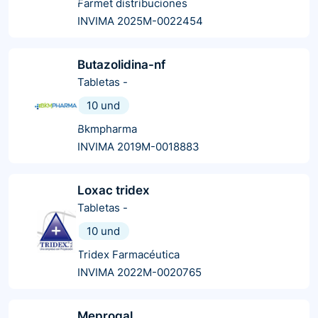
Farmet distribuciones
INVIMA 2025M-0022454
Butazolidina-nf
Tabletas
-
10 und
Bkmpharma
INVIMA 2019M-0018883
Loxac tridex
Tabletas
-
10 und
Tridex Farmacéutica
INVIMA 2022M-0020765
Meprogal