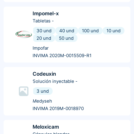
Impomel-x
Tabletas
-
30 und
40 und
100 und
10 und
20 und
50 und
Impofar
INVIMA 2020M-0015509-R1
Codeuxin
Solución inyectable
-
3 und
Medyseh
INVIMA 2019M-0018970
Meloxicam