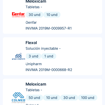
Meloxicam
Tabletas
-
30 und
10 und
Genfar
INVIMA 2019M-0009957-R1
Flexol
Solución inyectable
-
3 und
1 und
Unipharm
INVIMA 2019M-0000668-R2
Meloxicam
Tabletas
-
50 und
10 und
30 und
100 und