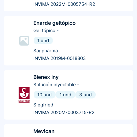
INVIMA 2022M-0005754-R2
Enarde geltópico
Gel tópico
-
1 und
Sagpharma
INVIMA 2019M-0018803
Bienex iny
Solución inyectable
-
10 und
1 und
3 und
Siegfried
INVIMA 2020M-0003715-R2
Mevican