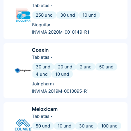
Tabletas
-
250 und
30 und
10 und
Bioquifar
INVIMA 2020M-0010149-R1
Coxxin
Tabletas
-
30 und
20 und
2 und
50 und
4 und
10 und
Joinpharm
INVIMA 2019M-0010095-R1
Meloxicam
Tabletas
-
50 und
10 und
30 und
100 und