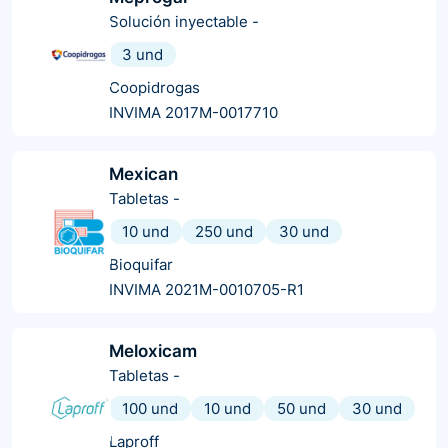
Solución inyectable
-
3 und
Coopidrogas
INVIMA 2017M-0017710
Mexican
Tabletas
-
10 und
250 und
30 und
Bioquifar
INVIMA 2021M-0010705-R1
Meloxicam
Tabletas
-
100 und
10 und
50 und
30 und
Laproff