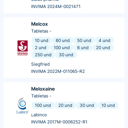
INVIMA 2024M-0021471
Melcox
Tabletas
-
10 und
60 und
50 und
4 und
2 und
100 und
6 und
20 und
250 und
30 und
Siegfried
INVIMA 2022M-011065-R2
Meloxaine
Tabletas
-
100 und
20 und
30 und
10 und
Labinco
INVIMA 2017M-0006252-R1