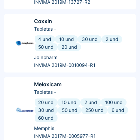
INVIMA 2019M-13727-R2
Coxxin
Tabletas
-
4 und
10 und
30 und
2 und
50 und
20 und
Joinpharm
INVIMA 2019M-0010094-R1
Meloxicam
Tabletas
-
20 und
10 und
2 und
100 und
30 und
50 und
250 und
6 und
60 und
Memphis
INVIMA 2017M-0005977-R1