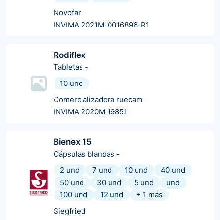
Novofar
INVIMA 2021M-0016896-R1
Rodiflex
Tabletas
-
10 und
Comercializadora ruecam
INVIMA 2020M 19851
Bienex 15
Cápsulas blandas
-
2 und
7 und
10 und
40 und
50 und
30 und
5 und
und
100 und
12 und
+
1
más
Siegfried