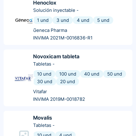
Henoclox
Solución inyectable
-
1 und
3 und
4 und
5 und
Geneca Pharma
INVIMA 2021M-0016836-R1
Novoxicam tableta
Tabletas
-
10 und
100 und
40 und
50 und
30 und
20 und
Vitafar
INVIMA 2019M-0018782
Movalis
Tabletas
-
10 und
4 und