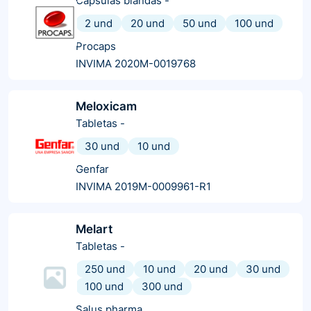
Cápsulas blandas
-
2 und
20 und
50 und
100 und
Procaps
INVIMA 2020M-0019768
Meloxicam
Tabletas
-
30 und
10 und
Genfar
INVIMA 2019M-0009961-R1
Melart
Tabletas
-
250 und
10 und
20 und
30 und
100 und
300 und
Salus pharma