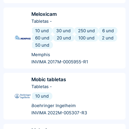
Meloxicam
Tabletas
-
10 und
30 und
250 und
6 und
60 und
20 und
100 und
2 und
50 und
Memphis
INVIMA 2017M-0005955-R1
Mobic tabletas
Tabletas
-
10 und
Boehringer Ingelheim
INVIMA 2022M-005307-R3