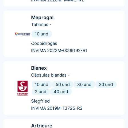
Meprogal
Tabletas
-
10 und
Coopidrogas
INVIMA 2022M-0009192-R1
Bienex
Cápsulas blandas
-
10 und
50 und
30 und
20 und
2 und
40 und
Siegfried
INVIMA 2019M-13725-R2
Artricure