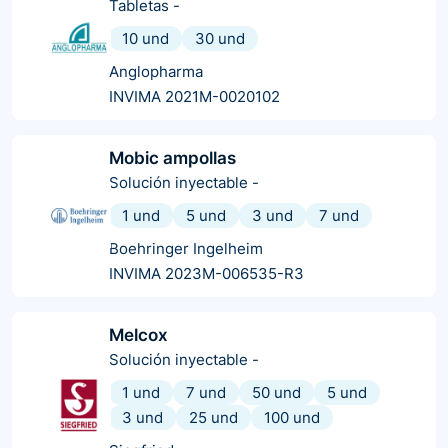
Tabletas
-
10 und
30 und
Anglopharma
INVIMA 2021M-0020102
Mobic ampollas
Solución inyectable
-
1 und
5 und
3 und
7 und
Boehringer Ingelheim
INVIMA 2023M-006535-R3
Melcox
Solución inyectable
-
1 und
7 und
50 und
5 und
3 und
25 und
100 und