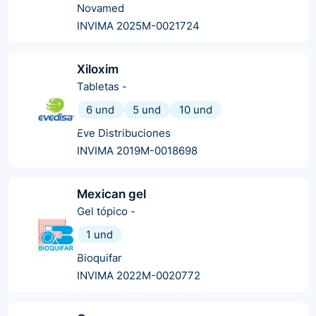
Novamed
INVIMA 2025M-0021724
Xiloxim
Tabletas
-
6 und
5 und
10 und
Eve Distribuciones
INVIMA 2019M-0018698
Mexican gel
Gel tópico
-
1 und
Bioquifar
INVIMA 2022M-0020772