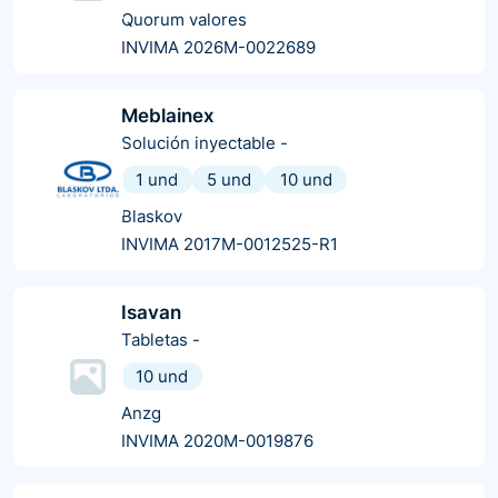
Quorum valores
INVIMA 2026M-0022689
Meblainex
Solución inyectable
-
1 und
5 und
10 und
Blaskov
INVIMA 2017M-0012525-R1
Isavan
Tabletas
-
10 und
Anzg
INVIMA 2020M-0019876