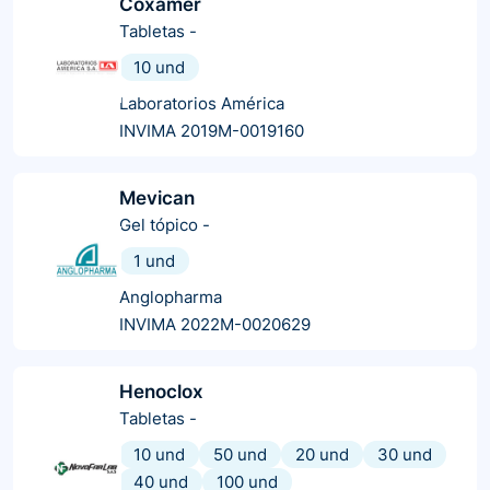
Coxamer
Tabletas
-
10 und
Laboratorios América
INVIMA 2019M-0019160
Mevican
Gel tópico
-
1 und
Anglopharma
INVIMA 2022M-0020629
Henoclox
Tabletas
-
10 und
50 und
20 und
30 und
40 und
100 und