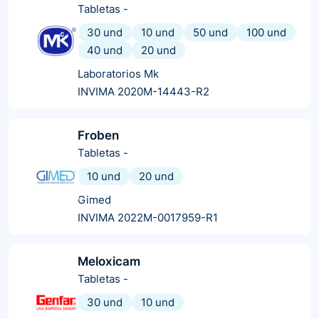
Tabletas
-
30 und
10 und
50 und
100 und
40 und
20 und
Laboratorios Mk
INVIMA 2020M-14443-R2
Froben
Tabletas
-
10 und
20 und
Gimed
INVIMA 2022M-0017959-R1
Meloxicam
Tabletas
-
30 und
10 und