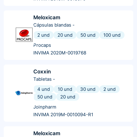
Meloxicam
Cápsulas blandas
-
2 und
20 und
50 und
100 und
Procaps
INVIMA 2020M-0019768
Coxxin
Tabletas
-
4 und
10 und
30 und
2 und
50 und
20 und
Joinpharm
INVIMA 2019M-0010094-R1
Meloxicam