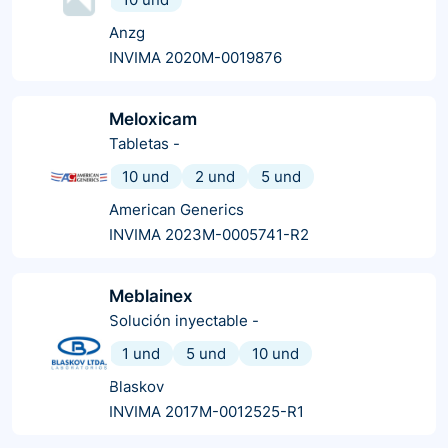
Anzg
INVIMA 2020M-0019876
Meloxicam
Tabletas
-
10 und
2 und
5 und
American Generics
INVIMA 2023M-0005741-R2
Meblainex
Solución inyectable
-
1 und
5 und
10 und
Blaskov
INVIMA 2017M-0012525-R1