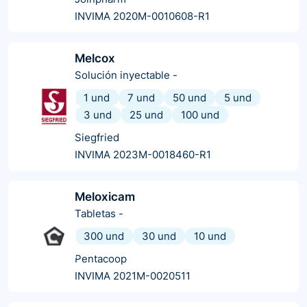
INVIMA 2020M-0010608-R1
Melcox
Solución inyectable
-
1 und
7 und
50 und
5 und
3 und
25 und
100 und
Siegfried
INVIMA 2023M-0018460-R1
Meloxicam
Tabletas
-
300 und
30 und
10 und
Pentacoop
INVIMA 2021M-0020511