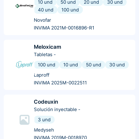
10 und
50 und
20 und
30 und
40 und
100 und
Novofar
INVIMA 2021M-0016896-R1
Meloxicam
Tabletas
-
100 und
10 und
50 und
30 und
Laproff
INVIMA 2025M-0022511
Codeuxin
Solución inyectable
-
3 und
Medyseh
INVIMA 2019M-0018970