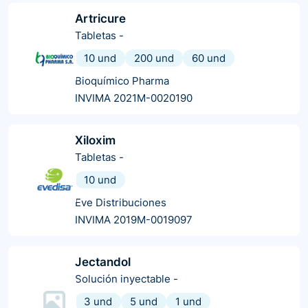
Artricure
Tabletas
-
10 und
200 und
60 und
Bioquímico Pharma
INVIMA 2021M-0020190
Xiloxim
Tabletas
-
10 und
Eve Distribuciones
INVIMA 2019M-0019097
Jectandol
Solución inyectable
-
3 und
5 und
1 und