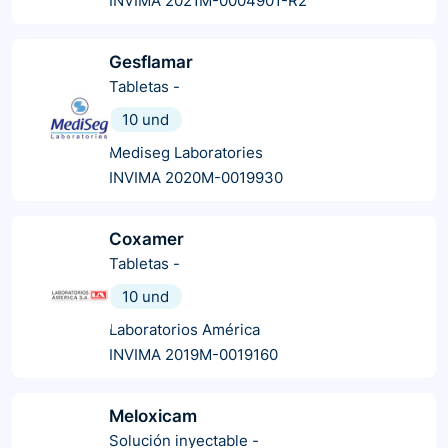
INVIMA 2021M-0004901-R2
Gesflamar
Tabletas
-
10 und
Mediseg Laboratories
INVIMA 2020M-0019930
Coxamer
Tabletas
-
10 und
Laboratorios América
INVIMA 2019M-0019160
Meloxicam
Solución inyectable
-