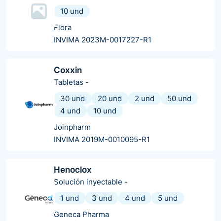
10 und
Flora
INVIMA 2023M-0017227-R1
Coxxin
Tabletas
-
30 und
20 und
2 und
50 und
4 und
10 und
Joinpharm
INVIMA 2019M-0010095-R1
Henoclox
Solución inyectable
-
1 und
3 und
4 und
5 und
Geneca Pharma