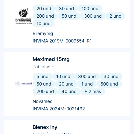
20 und
30 und
100 und
200 und
50 und
300 und
2 und
10 und
Bremymg
INVIMA 2019M-0009554-R1
Meximed 15mg
Tabletas
-
5 und
10 und
300 und
30 und
50 und
20 und
1 und
500 und
200 und
40 und
+
2
más
Novamed
INVIMA 2024M-0021492
Bienex iny