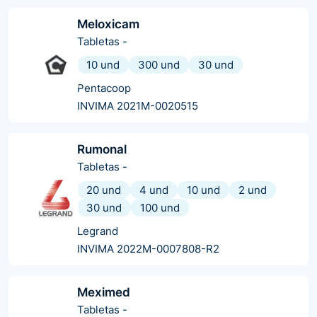
Meloxicam
Tabletas
-
10 und
300 und
30 und
Pentacoop
INVIMA 2021M-0020515
Rumonal
Tabletas
-
20 und
4 und
10 und
2 und
30 und
100 und
Legrand
INVIMA 2022M-0007808-R2
Meximed
Tabletas
-