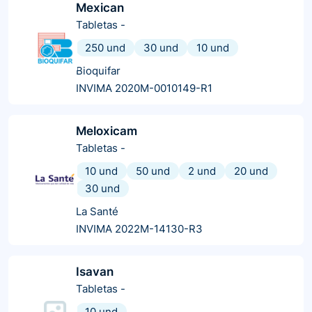
Mexican
Tabletas
-
250 und
30 und
10 und
Bioquifar
INVIMA 2020M-0010149-R1
Meloxicam
Tabletas
-
10 und
50 und
2 und
20 und
30 und
La Santé
INVIMA 2022M-14130-R3
Isavan
Tabletas
-
10 und