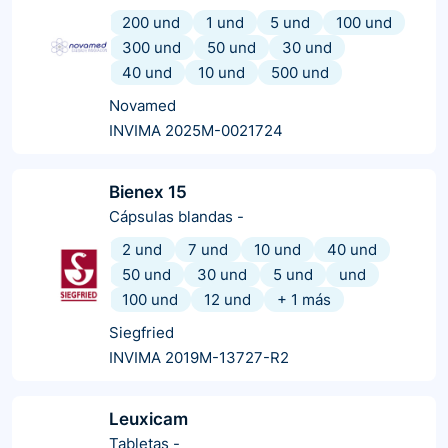
200 und
1 und
5 und
100 und
300 und
50 und
30 und
40 und
10 und
500 und
Novamed
INVIMA 2025M-0021724
Bienex 15
Cápsulas blandas
-
2 und
7 und
10 und
40 und
50 und
30 und
5 und
und
100 und
12 und
+
1
más
Siegfried
INVIMA 2019M-13727-R2
Leuxicam
Tabletas
-