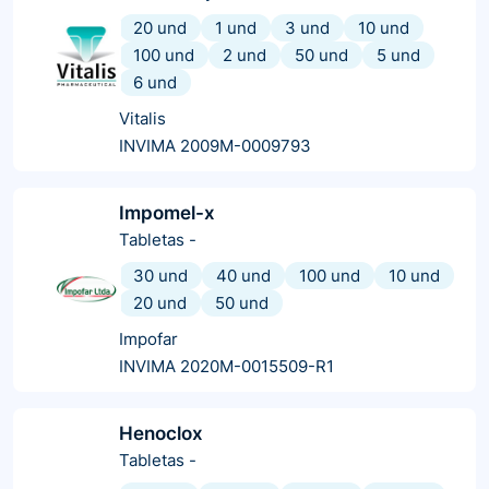
20 und
1 und
3 und
10 und
100 und
2 und
50 und
5 und
6 und
Vitalis
INVIMA 2009M-0009793
Impomel-x
Tabletas
-
30 und
40 und
100 und
10 und
20 und
50 und
Impofar
INVIMA 2020M-0015509-R1
Henoclox
Tabletas
-