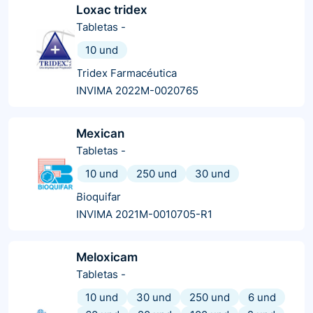
Loxac tridex
Tabletas
-
10 und
Tridex Farmacéutica
INVIMA 2022M-0020765
Mexican
Tabletas
-
10 und
250 und
30 und
Bioquifar
INVIMA 2021M-0010705-R1
Meloxicam
Tabletas
-
10 und
30 und
250 und
6 und