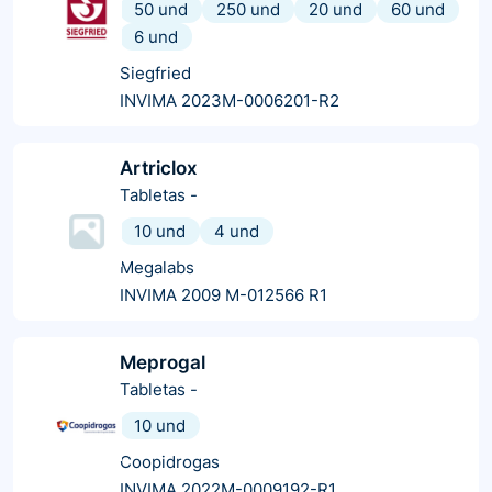
50 und
250 und
20 und
60 und
6 und
Siegfried
INVIMA 2023M-0006201-R2
Artriclox
Tabletas
-
10 und
4 und
Megalabs
INVIMA 2009 M-012566 R1
Meprogal
Tabletas
-
10 und
Coopidrogas
INVIMA 2022M-0009192-R1