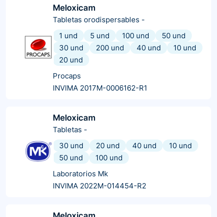
Meloxicam
Tabletas orodispersables
-
1 und
5 und
100 und
50 und
30 und
200 und
40 und
10 und
20 und
Procaps
INVIMA 2017M-0006162-R1
Meloxicam
Tabletas
-
30 und
20 und
40 und
10 und
50 und
100 und
Laboratorios Mk
INVIMA 2022M-014454-R2
Meloxicam