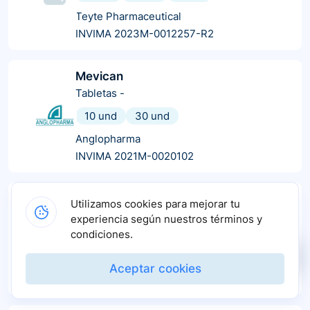
Teyte Pharmaceutical
INVIMA 2023M-0012257-R2
Mevican
Tabletas
-
10 und
30 und
Anglopharma
INVIMA 2021M-0020102
Meprogal
Utilizamos cookies para mejorar tu
Tabletas
-
experiencia según nuestros términos y
condiciones.
10 und
30 und
Coopidrogas
Aceptar cookies
INVIMA 2022M-0009134-R1