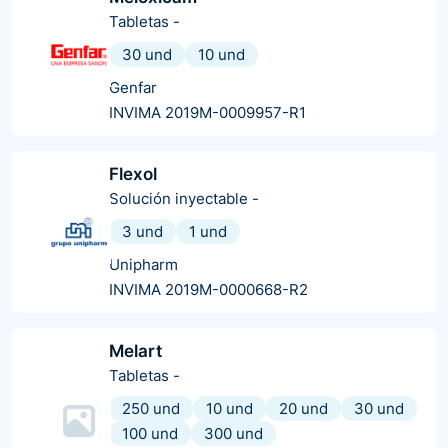
Tabletas
-
30 und
10 und
Genfar
INVIMA 2019M-0009957-R1
Flexol
Solución inyectable
-
3 und
1 und
Unipharm
INVIMA 2019M-0000668-R2
Melart
Tabletas
-
250 und
10 und
20 und
30 und
100 und
300 und