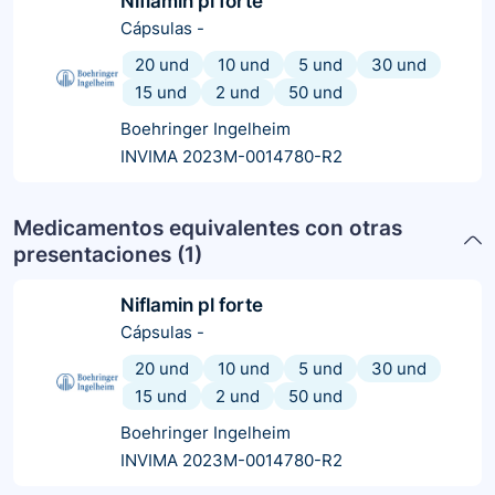
Niflamin pl forte
Cápsulas
-
20 und
10 und
5 und
30 und
15 und
2 und
50 und
Boehringer Ingelheim
INVIMA 2023M-0014780-R2
Medicamentos equivalentes con otras
presentaciones (
1
)
Niflamin pl forte
Cápsulas
-
20 und
10 und
5 und
30 und
15 und
2 und
50 und
Boehringer Ingelheim
INVIMA 2023M-0014780-R2