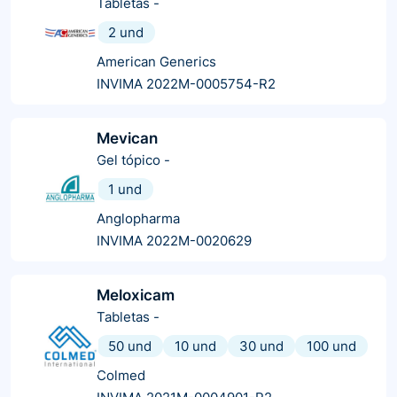
Tabletas
-
2 und
American Generics
INVIMA 2022M-0005754-R2
Mevican
Gel tópico
-
1 und
Anglopharma
INVIMA 2022M-0020629
Meloxicam
Tabletas
-
50 und
10 und
30 und
100 und
Colmed