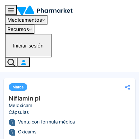
Medicamentos
Recursos
Iniciar sesión
Marca
Niflamin pl
Meloxicam
Cápsulas
Venta con fórmula médica
Oxicams