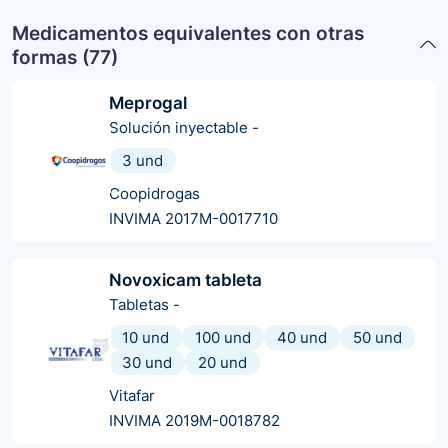
Medicamentos equivalentes con otras
formas (
77
)
Meprogal
Solución inyectable
-
3 und
Coopidrogas
INVIMA 2017M-0017710
Novoxicam tableta
Tabletas
-
10 und
100 und
40 und
50 und
30 und
20 und
Vitafar
INVIMA 2019M-0018782