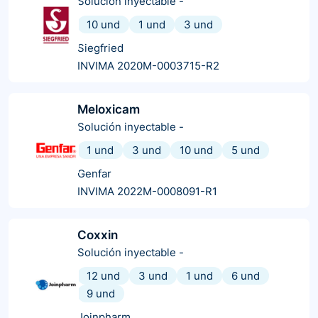
Solución inyectable
-
10 und
1 und
3 und
Siegfried
INVIMA 2020M-0003715-R2
Meloxicam
Solución inyectable
-
1 und
3 und
10 und
5 und
Genfar
INVIMA 2022M-0008091-R1
Coxxin
Solución inyectable
-
12 und
3 und
1 und
6 und
9 und
Joinpharm