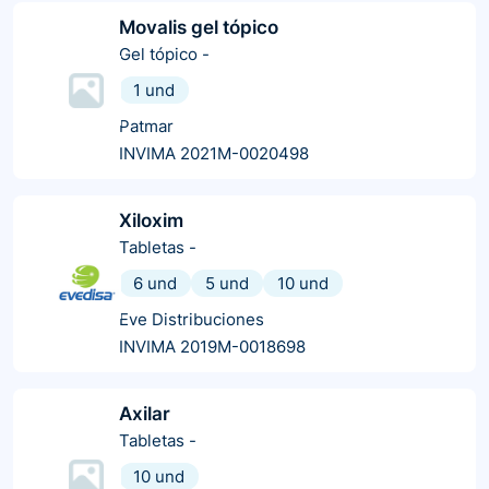
Movalis gel tópico
Gel tópico
-
1 und
Patmar
INVIMA 2021M-0020498
Xiloxim
Tabletas
-
6 und
5 und
10 und
Eve Distribuciones
INVIMA 2019M-0018698
Axilar
Tabletas
-
10 und