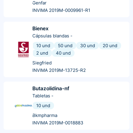
Genfar
INVIMA 2019M-0009961-R1
Bienex
Cápsulas blandas
-
10 und
50 und
30 und
20 und
2 und
40 und
Siegfried
INVIMA 2019M-13725-R2
Butazolidina-nf
Tabletas
-
10 und
Bkmpharma
INVIMA 2019M-0018883