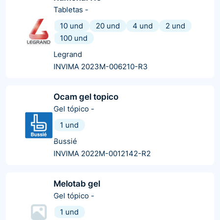
Tabletas
-
10 und
20 und
4 und
2 und
100 und
Legrand
INVIMA 2023M-006210-R3
Ocam gel topico
Gel tópico
-
1 und
Bussié
INVIMA 2022M-0012142-R2
Melotab gel
Gel tópico
-
1 und