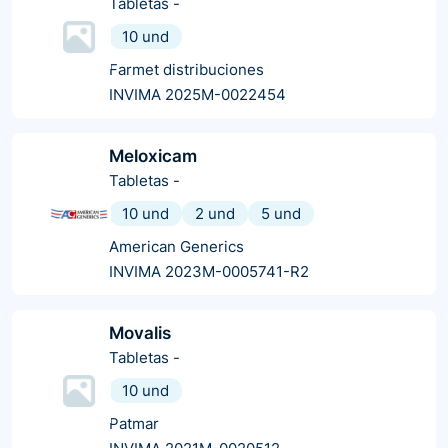
Tabletas
-
10 und
Farmet distribuciones
INVIMA 2025M-0022454
Meloxicam
Tabletas
-
10 und
2 und
5 und
American Generics
INVIMA 2023M-0005741-R2
Movalis
Tabletas
-
10 und
Patmar