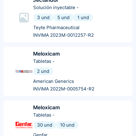
Solución inyectable
-
3 und
5 und
1 und
Teyte Pharmaceutical
INVIMA 2023M-0012257-R2
Meloxicam
Tabletas
-
2 und
American Generics
INVIMA 2022M-0005754-R2
Meloxicam
Tabletas
-
30 und
10 und
Genfar