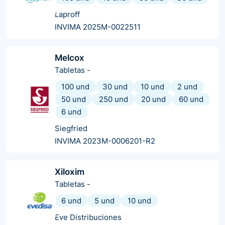
Laproff
INVIMA 2025M-0022511
Melcox
Tabletas
-
100 und
30 und
10 und
2 und
50 und
250 und
20 und
60 und
6 und
Siegfried
INVIMA 2023M-0006201-R2
Xiloxim
Tabletas
-
6 und
5 und
10 und
Eve Distribuciones