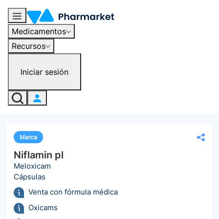
Medicamentos
Recursos
Iniciar sesión
Marca
Niflamin pl
Meloxicam
Cápsulas
Venta con fórmula médica
Oxicams