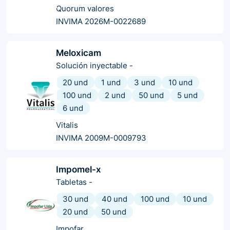
Quorum valores
INVIMA 2026M-0022689
Meloxicam
Solución inyectable
-
20 und
1 und
3 und
10 und
100 und
2 und
50 und
5 und
6 und
Vitalis
INVIMA 2009M-0009793
Impomel-x
Tabletas
-
30 und
40 und
100 und
10 und
20 und
50 und
Impofar