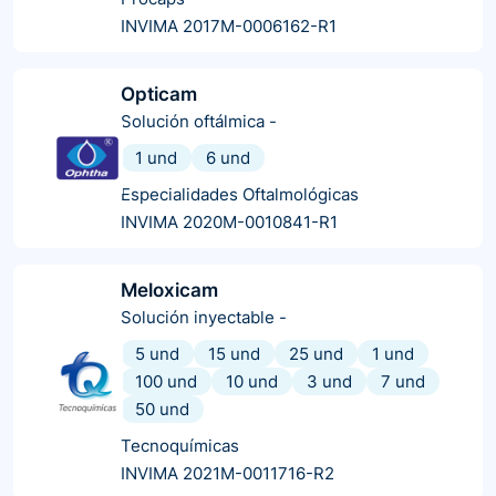
INVIMA 2017M-0006162-R1
Opticam
Solución oftálmica
-
1 und
6 und
Especialidades Oftalmológicas
INVIMA 2020M-0010841-R1
Meloxicam
Solución inyectable
-
5 und
15 und
25 und
1 und
100 und
10 und
3 und
7 und
50 und
Tecnoquímicas
INVIMA 2021M-0011716-R2