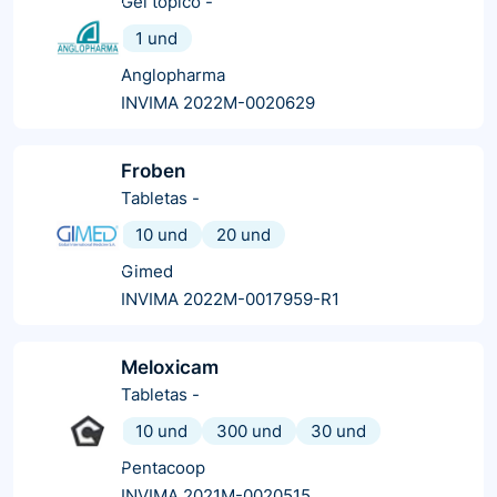
Gel tópico
-
1 und
Anglopharma
INVIMA 2022M-0020629
Froben
Tabletas
-
10 und
20 und
Gimed
INVIMA 2022M-0017959-R1
Meloxicam
Tabletas
-
10 und
300 und
30 und
Pentacoop
INVIMA 2021M-0020515