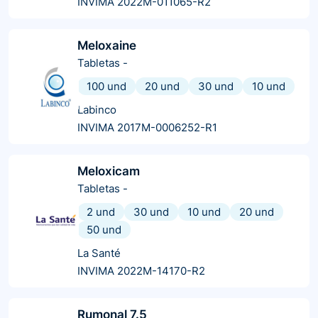
INVIMA 2022M-011065-R2
Meloxaine
Tabletas
-
100 und
20 und
30 und
10 und
Labinco
INVIMA 2017M-0006252-R1
Meloxicam
Tabletas
-
2 und
30 und
10 und
20 und
50 und
La Santé
INVIMA 2022M-14170-R2
Rumonal 7.5