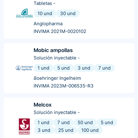
Tabletas
-
10 und
30 und
Anglopharma
INVIMA 2021M-0020102
Mobic ampollas
Solución inyectable
-
1 und
5 und
3 und
7 und
Boehringer Ingelheim
INVIMA 2023M-006535-R3
Melcox
Solución inyectable
-
1 und
7 und
50 und
5 und
3 und
25 und
100 und