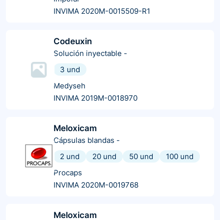
INVIMA 2020M-0015509-R1
Codeuxin
Solución inyectable
-
3 und
Medyseh
INVIMA 2019M-0018970
Meloxicam
Cápsulas blandas
-
2 und
20 und
50 und
100 und
Procaps
INVIMA 2020M-0019768
Meloxicam