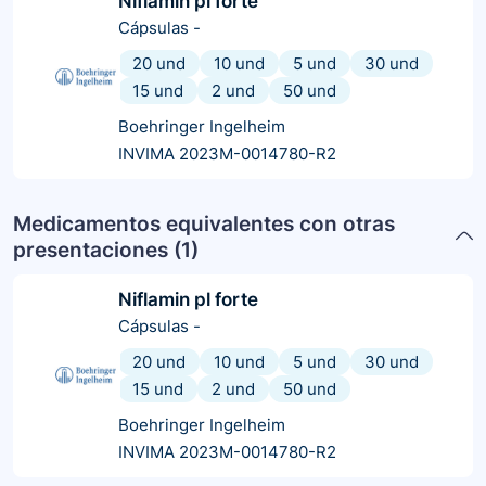
Niflamin pl forte
Cápsulas
-
20 und
10 und
5 und
30 und
15 und
2 und
50 und
Boehringer Ingelheim
INVIMA 2023M-0014780-R2
Medicamentos equivalentes con otras
presentaciones (
1
)
Niflamin pl forte
Cápsulas
-
20 und
10 und
5 und
30 und
15 und
2 und
50 und
Boehringer Ingelheim
INVIMA 2023M-0014780-R2