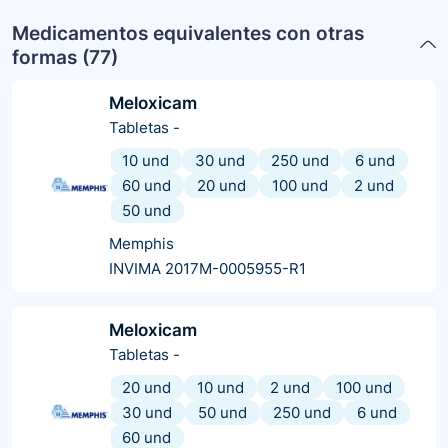
Medicamentos equivalentes con otras
formas (
77
)
Meloxicam
Tabletas
-
10 und
30 und
250 und
6 und
60 und
20 und
100 und
2 und
50 und
Memphis
INVIMA 2017M-0005955-R1
Meloxicam
Tabletas
-
20 und
10 und
2 und
100 und
30 und
50 und
250 und
6 und
60 und