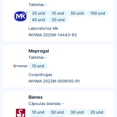
Tabletas
-
30 und
10 und
50 und
100 und
40 und
20 und
Laboratorios Mk
INVIMA 2020M-14443-R2
Meprogal
Tabletas
-
10 und
Coopidrogas
INVIMA 2022M-0009192-R1
Bienex
Cápsulas blandas
-
10 und
50 und
30 und
20 und