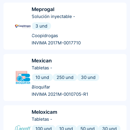
Meprogal
Solución inyectable
-
3 und
Coopidrogas
INVIMA 2017M-0017710
Mexican
Tabletas
-
10 und
250 und
30 und
Bioquifar
INVIMA 2021M-0010705-R1
Meloxicam
Tabletas
-
100 und
10 und
50 und
30 und