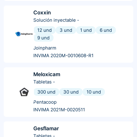
Coxxin
Solución inyectable
-
12 und
3 und
1 und
6 und
9 und
Joinpharm
INVIMA 2020M-0010608-R1
Meloxicam
Tabletas
-
300 und
30 und
10 und
Pentacoop
INVIMA 2021M-0020511
Gesflamar
Tabletas
-