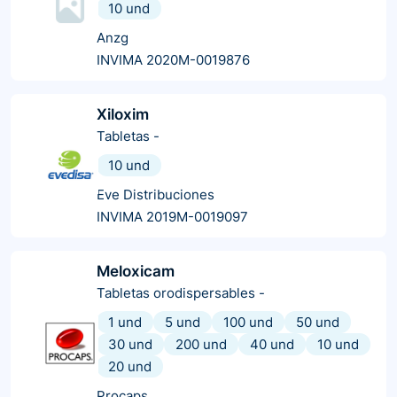
10 und
Anzg
INVIMA 2020M-0019876
Xiloxim
Tabletas
-
10 und
Eve Distribuciones
INVIMA 2019M-0019097
Meloxicam
Tabletas orodispersables
-
1 und
5 und
100 und
50 und
30 und
200 und
40 und
10 und
20 und
Procaps