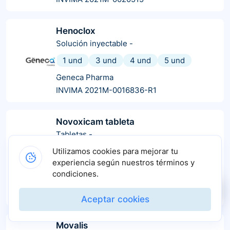
Henoclox
Solución inyectable
-
1 und
3 und
4 und
5 und
Geneca Pharma
INVIMA 2021M-0016836-R1
Novoxicam tableta
Tabletas
-
10 und
100 und
40 und
50 und
Utilizamos cookies para mejorar tu
experiencia según nuestros términos y
30 und
20 und
condiciones.
Vitafar
INVIMA 2019M-0018782
Aceptar cookies
Movalis