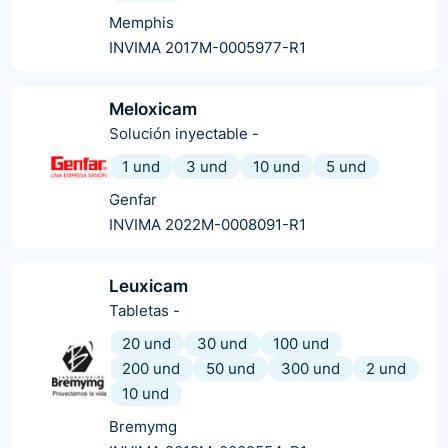
Memphis
INVIMA 2017M-0005977-R1
Meloxicam
Solución inyectable
-
1 und
3 und
10 und
5 und
Genfar
INVIMA 2022M-0008091-R1
Leuxicam
Tabletas
-
20 und
30 und
100 und
200 und
50 und
300 und
2 und
10 und
Bremymg