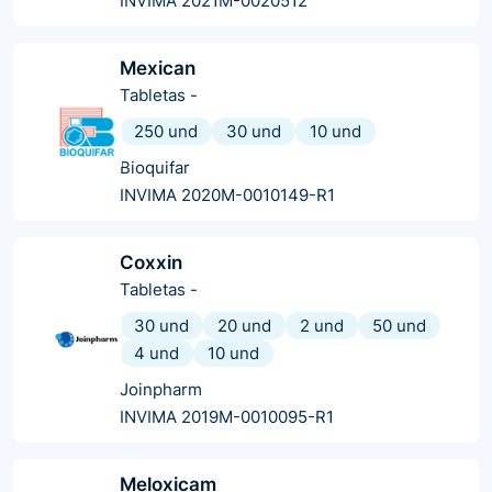
INVIMA 2021M-0020512
Mexican
Tabletas
-
250 und
30 und
10 und
Bioquifar
INVIMA 2020M-0010149-R1
Coxxin
Tabletas
-
30 und
20 und
2 und
50 und
4 und
10 und
Joinpharm
INVIMA 2019M-0010095-R1
Meloxicam