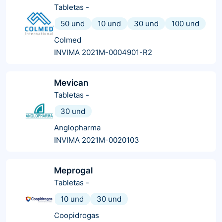
Tabletas
-
50 und
10 und
30 und
100 und
Colmed
INVIMA 2021M-0004901-R2
Mevican
Tabletas
-
30 und
Anglopharma
INVIMA 2021M-0020103
Meprogal
Tabletas
-
10 und
30 und
Coopidrogas