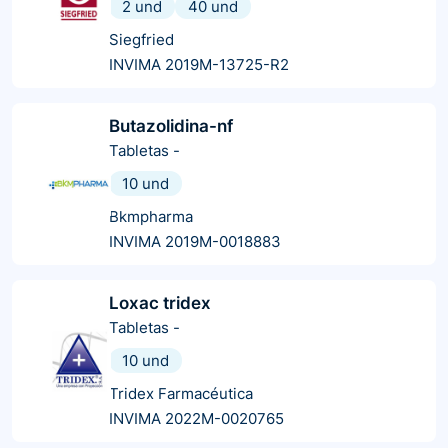
2 und
40 und
Siegfried
INVIMA 2019M-13725-R2
Butazolidina-nf
Tabletas
-
10 und
Bkmpharma
INVIMA 2019M-0018883
Loxac tridex
Tabletas
-
10 und
Tridex Farmacéutica
INVIMA 2022M-0020765