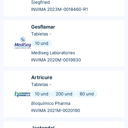
Siegfried
INVIMA 2023M-0018460-R1
Gesflamar
Tabletas
-
10 und
Mediseg Laboratories
INVIMA 2020M-0019930
Artricure
Tabletas
-
10 und
200 und
60 und
Bioquímico Pharma
INVIMA 2021M-0020190
Jectandol