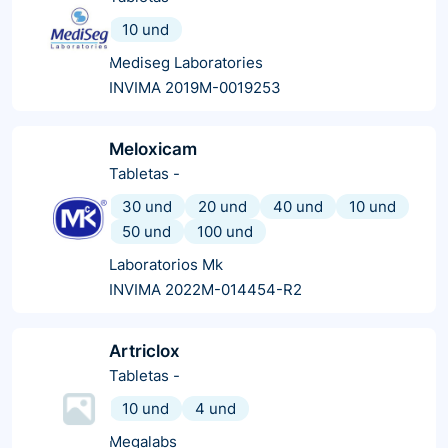
10 und
Mediseg Laboratories
INVIMA 2019M-0019253
Meloxicam
Tabletas
-
30 und
20 und
40 und
10 und
50 und
100 und
Laboratorios Mk
INVIMA 2022M-014454-R2
Artriclox
Tabletas
-
10 und
4 und
Megalabs