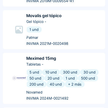
INVIMA 2019M-0009554-R1
Movalis gel tópico
Gel tópico
-
1 und
Patmar
INVIMA 2021M-0020498
Meximed 15mg
Tabletas
-
5 und
10 und
300 und
30 und
50 und
20 und
1 und
500 und
200 und
40 und
+
2
más
Novamed
INVIMA 2024M-0021492