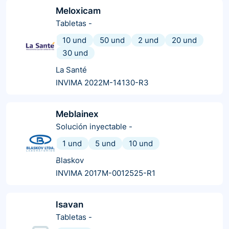
Meloxicam
Tabletas
-
10 und
50 und
2 und
20 und
30 und
La Santé
INVIMA 2022M-14130-R3
Meblainex
Solución inyectable
-
1 und
5 und
10 und
Blaskov
INVIMA 2017M-0012525-R1
Isavan
Tabletas
-