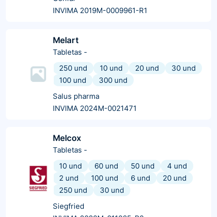
INVIMA 2019M-0009961-R1
Melart
Tabletas
-
250 und
10 und
20 und
30 und
100 und
300 und
Salus pharma
INVIMA 2024M-0021471
Melcox
Tabletas
-
10 und
60 und
50 und
4 und
2 und
100 und
6 und
20 und
250 und
30 und
Siegfried