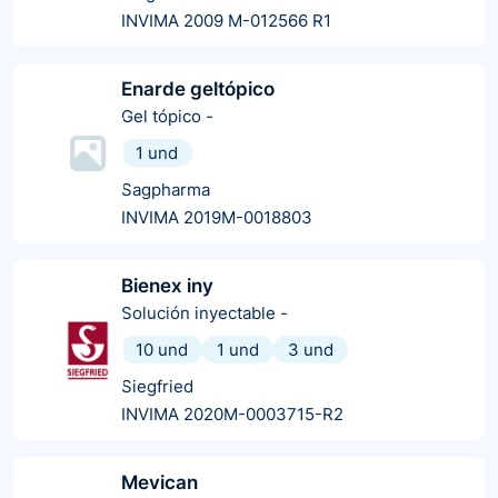
INVIMA 2009 M-012566 R1
Enarde geltópico
Gel tópico
-
1 und
Sagpharma
INVIMA 2019M-0018803
Bienex iny
Solución inyectable
-
10 und
1 und
3 und
Siegfried
INVIMA 2020M-0003715-R2
Mevican