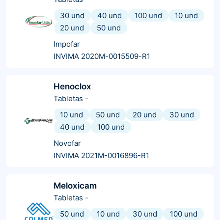
30 und
40 und
100 und
10 und
20 und
50 und
Impofar
INVIMA 2020M-0015509-R1
Henoclox
Tabletas
-
10 und
50 und
20 und
30 und
40 und
100 und
Novofar
INVIMA 2021M-0016896-R1
Meloxicam
Tabletas
-
50 und
10 und
30 und
100 und