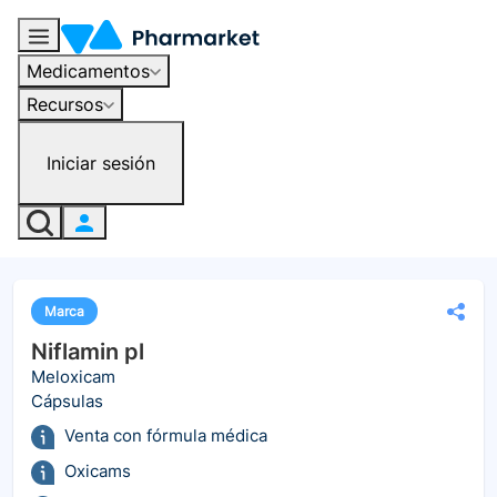
Medicamentos
Recursos
Iniciar sesión
Marca
Niflamin pl
Meloxicam
Cápsulas
Venta con fórmula médica
Oxicams