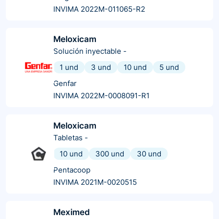
INVIMA 2022M-011065-R2
Meloxicam
Solución inyectable
-
1 und
3 und
10 und
5 und
Genfar
INVIMA 2022M-0008091-R1
Meloxicam
Tabletas
-
10 und
300 und
30 und
Pentacoop
INVIMA 2021M-0020515
Meximed