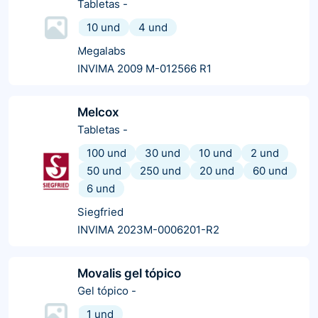
Tabletas
-
10 und
4 und
Megalabs
INVIMA 2009 M-012566 R1
Melcox
Tabletas
-
100 und
30 und
10 und
2 und
50 und
250 und
20 und
60 und
6 und
Siegfried
INVIMA 2023M-0006201-R2
Movalis gel tópico
Gel tópico
-
1 und