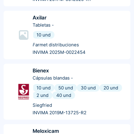
Axilar
Tabletas
-
10 und
Farmet distribuciones
INVIMA 2025M-0022454
Bienex
Cápsulas blandas
-
10 und
50 und
30 und
20 und
2 und
40 und
Siegfried
INVIMA 2019M-13725-R2
Meloxicam