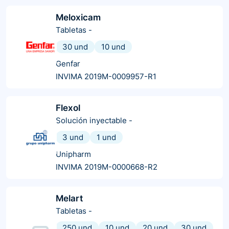
Meloxicam
Tabletas
-
30 und
10 und
Genfar
INVIMA 2019M-0009957-R1
Flexol
Solución inyectable
-
3 und
1 und
Unipharm
INVIMA 2019M-0000668-R2
Melart
Tabletas
-
250 und
10 und
20 und
30 und