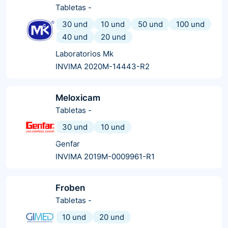
Tabletas
-
30 und
10 und
50 und
100 und
40 und
20 und
Laboratorios Mk
INVIMA 2020M-14443-R2
Meloxicam
Tabletas
-
30 und
10 und
Genfar
INVIMA 2019M-0009961-R1
Froben
Tabletas
-
10 und
20 und