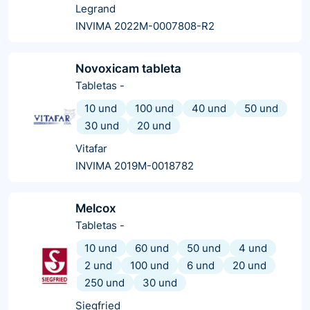
Legrand
INVIMA 2022M-0007808-R2
Novoxicam tableta
Tabletas
-
10 und
100 und
40 und
50 und
30 und
20 und
Vitafar
INVIMA 2019M-0018782
Melcox
Tabletas
-
10 und
60 und
50 und
4 und
2 und
100 und
6 und
20 und
250 und
30 und
Siegfried