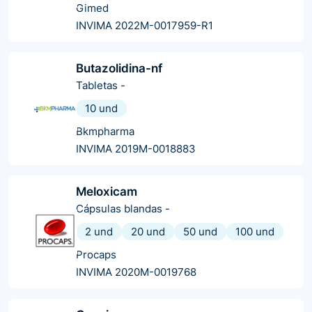
Gimed
INVIMA 2022M-0017959-R1
Butazolidina-nf
Tabletas
-
10 und
Bkmpharma
INVIMA 2019M-0018883
Meloxicam
Cápsulas blandas
-
2 und
20 und
50 und
100 und
Procaps
INVIMA 2020M-0019768