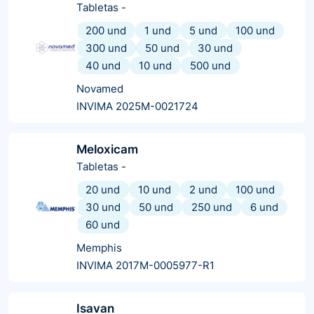
Tabletas
-
200 und
1 und
5 und
100 und
300 und
50 und
30 und
40 und
10 und
500 und
Novamed
INVIMA 2025M-0021724
Meloxicam
Tabletas
-
20 und
10 und
2 und
100 und
30 und
50 und
250 und
6 und
60 und
Memphis
INVIMA 2017M-0005977-R1
Isavan