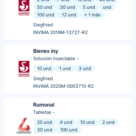
50 und
30 und
5 und
und
100 und
12 und
+
1
más
Siegfried
INVIMA 2019M-13727-R2
Bienex iny
Solución inyectable
-
10 und
1 und
3 und
Siegfried
INVIMA 2020M-0003715-R2
Rumonal
Tabletas
-
20 und
4 und
10 und
2 und
30 und
100 und