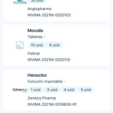
30 und
Anglopharma
INVIMA 2021M-0020103
Movalis
Tabletas
-
10 und
4 und
Patmar
INVIMA 2021M-0020110
Henoclox
Solución inyectable
-
1 und
3 und
4 und
5 und
Geneca Pharma
INVIMA 2021M-0016836-R1