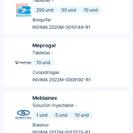
Tabletas
-
250 und
30 und
10 und
Bioquifar
INVIMA 2020M-0010149-R1
Meprogal
Tabletas
-
10 und
Coopidrogas
INVIMA 2022M-0009192-R1
Meblainex
Solución inyectable
-
1 und
5 und
10 und
Blaskov
INVIMA 2017M-0012525-R1