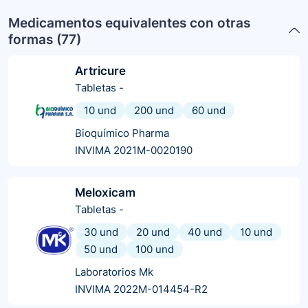
Medicamentos equivalentes con otras
formas (
77
)
Artricure
Tabletas
-
10 und
200 und
60 und
Bioquímico Pharma
INVIMA 2021M-0020190
Meloxicam
Tabletas
-
30 und
20 und
40 und
10 und
50 und
100 und
Laboratorios Mk
INVIMA 2022M-014454-R2