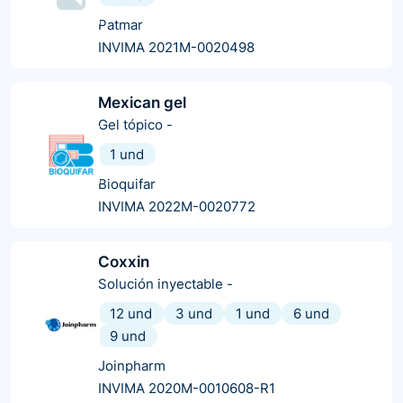
Patmar
INVIMA 2021M-0020498
Mexican gel
Gel tópico
-
1 und
Bioquifar
INVIMA 2022M-0020772
Coxxin
Solución inyectable
-
12 und
3 und
1 und
6 und
9 und
Joinpharm
INVIMA 2020M-0010608-R1