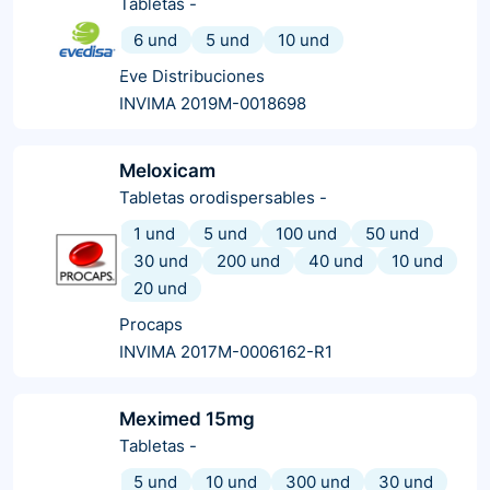
Tabletas
-
6 und
5 und
10 und
Eve Distribuciones
INVIMA 2019M-0018698
Meloxicam
Tabletas orodispersables
-
1 und
5 und
100 und
50 und
30 und
200 und
40 und
10 und
20 und
Procaps
INVIMA 2017M-0006162-R1
Meximed 15mg
Tabletas
-
5 und
10 und
300 und
30 und