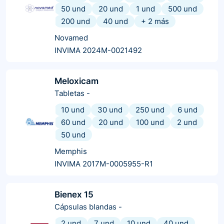
50 und
20 und
1 und
500 und
200 und
40 und
+
2
más
Novamed
INVIMA 2024M-0021492
Meloxicam
Tabletas
-
10 und
30 und
250 und
6 und
60 und
20 und
100 und
2 und
50 und
Memphis
INVIMA 2017M-0005955-R1
Bienex 15
Cápsulas blandas
-
2 und
7 und
10 und
40 und