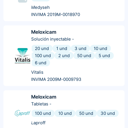
Medyseh
INVIMA 2019M-0018970
Meloxicam
Solución inyectable
-
20 und
1 und
3 und
10 und
100 und
2 und
50 und
5 und
6 und
Vitalis
INVIMA 2009M-0009793
Meloxicam
Tabletas
-
100 und
10 und
50 und
30 und
Laproff