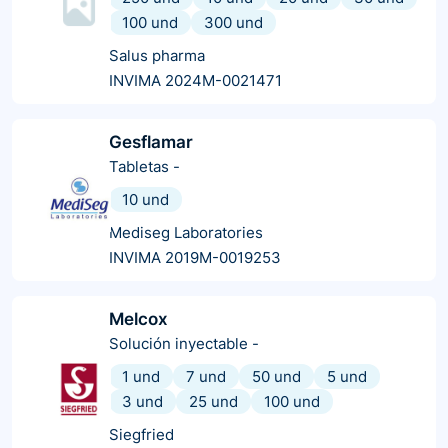
100 und
300 und
Salus pharma
INVIMA 2024M-0021471
Gesflamar
Tabletas
-
10 und
Mediseg Laboratories
INVIMA 2019M-0019253
Melcox
Solución inyectable
-
1 und
7 und
50 und
5 und
3 und
25 und
100 und
Siegfried