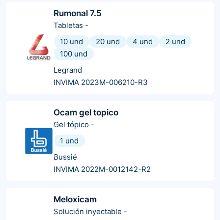
Rumonal 7.5
Tabletas
-
10 und
20 und
4 und
2 und
100 und
Legrand
INVIMA 2023M-006210-R3
Ocam gel topico
Gel tópico
-
1 und
Bussié
INVIMA 2022M-0012142-R2
Meloxicam
Solución inyectable
-