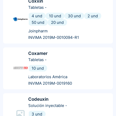
Coxxin
Tabletas
-
4 und
10 und
30 und
2 und
50 und
20 und
Joinpharm
INVIMA 2019M-0010094-R1
Coxamer
Tabletas
-
10 und
Laboratorios América
INVIMA 2019M-0019160
Codeuxin
Solución inyectable
-
3 und