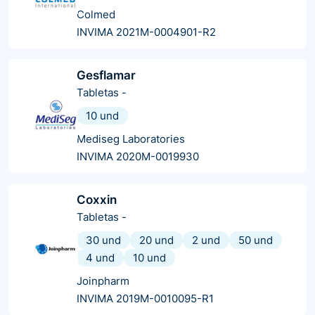
Colmed
INVIMA 2021M-0004901-R2
Gesflamar
Tabletas
-
10 und
Mediseg Laboratories
INVIMA 2020M-0019930
Coxxin
Tabletas
-
30 und
20 und
2 und
50 und
4 und
10 und
Joinpharm
INVIMA 2019M-0010095-R1