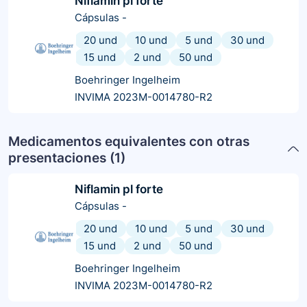
Niflamin pl forte
Cápsulas
-
20 und
10 und
5 und
30 und
15 und
2 und
50 und
Boehringer Ingelheim
INVIMA 2023M-0014780-R2
Medicamentos equivalentes con otras
presentaciones (
1
)
Niflamin pl forte
Cápsulas
-
20 und
10 und
5 und
30 und
15 und
2 und
50 und
Boehringer Ingelheim
INVIMA 2023M-0014780-R2