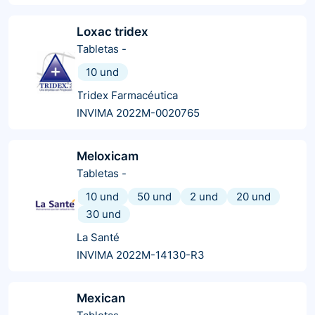
Loxac tridex
Tabletas
-
10 und
Tridex Farmacéutica
INVIMA 2022M-0020765
Meloxicam
Tabletas
-
10 und
50 und
2 und
20 und
30 und
La Santé
INVIMA 2022M-14130-R3
Mexican