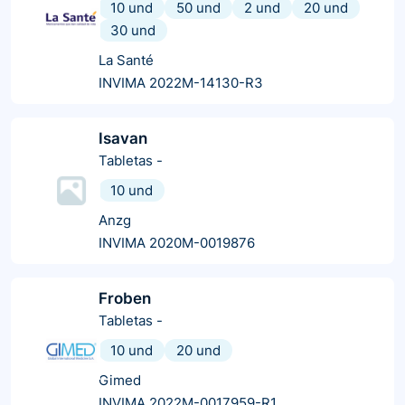
10 und
50 und
2 und
20 und
30 und
La Santé
INVIMA 2022M-14130-R3
Isavan
Tabletas
-
10 und
Anzg
INVIMA 2020M-0019876
Froben
Tabletas
-
10 und
20 und
Gimed
INVIMA 2022M-0017959-R1