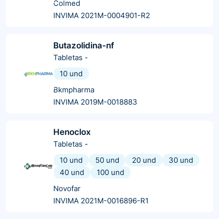
Colmed
INVIMA 2021M-0004901-R2
Butazolidina-nf
Tabletas
-
10 und
Bkmpharma
INVIMA 2019M-0018883
Henoclox
Tabletas
-
10 und
50 und
20 und
30 und
40 und
100 und
Novofar
INVIMA 2021M-0016896-R1