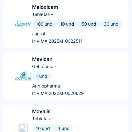
Meloxicam
Tabletas
-
100 und
10 und
50 und
30 und
Laproff
INVIMA 2025M-0022511
Mevican
Gel tópico
-
1 und
Anglopharma
INVIMA 2022M-0020629
Movalis
Tabletas
-
10 und
4 und