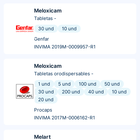
Meloxicam
Tabletas
-
30 und
10 und
Genfar
INVIMA 2019M-0009957-R1
Meloxicam
Tabletas orodispersables
-
1 und
5 und
100 und
50 und
30 und
200 und
40 und
10 und
20 und
Procaps
INVIMA 2017M-0006162-R1
Melart