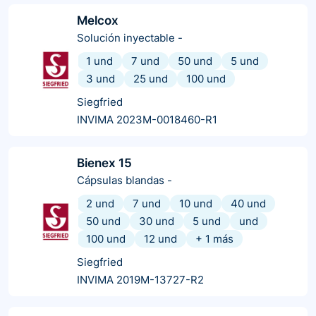
Melcox
Solución inyectable
-
1 und
7 und
50 und
5 und
3 und
25 und
100 und
Siegfried
INVIMA 2023M-0018460-R1
Bienex 15
Cápsulas blandas
-
2 und
7 und
10 und
40 und
50 und
30 und
5 und
und
100 und
12 und
+
1
más
Siegfried
INVIMA 2019M-13727-R2