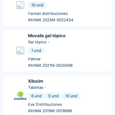
10 und
Farmet distribuciones
INVIMA 2025M-0022454
Movalis gel tópico
Gel tópico
-
1 und
Patmar
INVIMA 2021M-0020498
Xiloxim
Tabletas
-
6 und
5 und
10 und
Eve Distribuciones
INVIMA 2019M-0018698