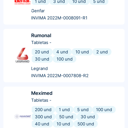
1 und
3 und
10 und
5 und
Genfar
INVIMA 2022M-0008091-R1
Rumonal
Tabletas
-
20 und
4 und
10 und
2 und
30 und
100 und
Legrand
INVIMA 2022M-0007808-R2
Meximed
Tabletas
-
200 und
1 und
5 und
100 und
300 und
50 und
30 und
40 und
10 und
500 und