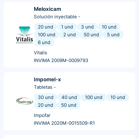
Meloxicam
Solución inyectable
-
20 und
1 und
3 und
10 und
100 und
2 und
50 und
5 und
6 und
Vitalis
INVIMA 2009M-0009793
Impomel-x
Tabletas
-
30 und
40 und
100 und
10 und
20 und
50 und
Impofar
INVIMA 2020M-0015509-R1