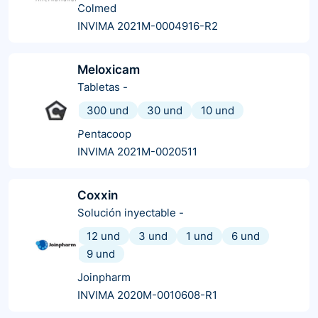
Colmed
INVIMA 2021M-0004916-R2
Meloxicam
Tabletas
-
300 und
30 und
10 und
Pentacoop
INVIMA 2021M-0020511
Coxxin
Solución inyectable
-
12 und
3 und
1 und
6 und
9 und
Joinpharm
INVIMA 2020M-0010608-R1