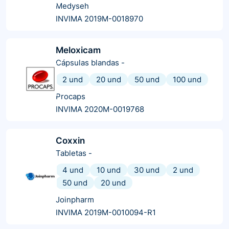
Medyseh
INVIMA 2019M-0018970
Meloxicam
Cápsulas blandas
-
2 und
20 und
50 und
100 und
Procaps
INVIMA 2020M-0019768
Coxxin
Tabletas
-
4 und
10 und
30 und
2 und
50 und
20 und
Joinpharm
INVIMA 2019M-0010094-R1