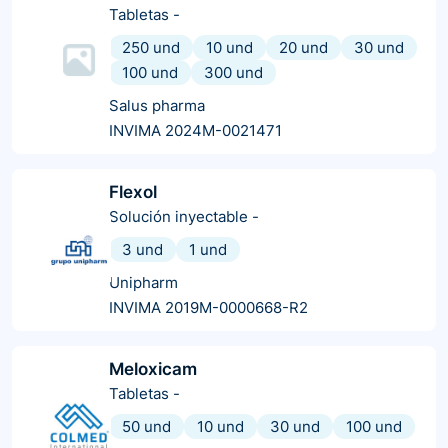
Tabletas
-
250 und
10 und
20 und
30 und
100 und
300 und
Salus pharma
INVIMA 2024M-0021471
Flexol
Solución inyectable
-
3 und
1 und
Unipharm
INVIMA 2019M-0000668-R2
Meloxicam
Tabletas
-
50 und
10 und
30 und
100 und