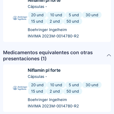
Niflamin pl forte
Cápsulas
-
20 und
10 und
5 und
30 und
15 und
2 und
50 und
Boehringer Ingelheim
INVIMA 2023M-0014780-R2
Medicamentos equivalentes con otras
presentaciones (
1
)
Niflamin pl forte
Cápsulas
-
20 und
10 und
5 und
30 und
15 und
2 und
50 und
Boehringer Ingelheim
INVIMA 2023M-0014780-R2