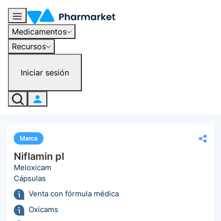
Medicamentos
Recursos
Iniciar sesión
Marca
Niflamin pl
Meloxicam
Cápsulas
Venta con fórmula médica
Oxicams