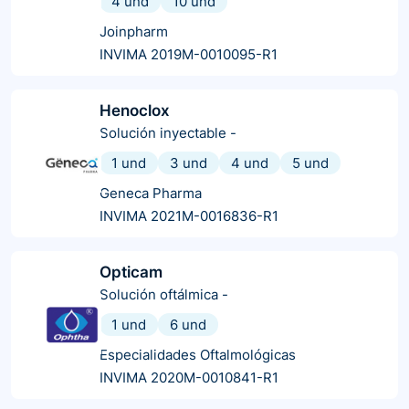
4 und
10 und
Joinpharm
INVIMA 2019M-0010095-R1
Henoclox
Solución inyectable
-
1 und
3 und
4 und
5 und
Geneca Pharma
INVIMA 2021M-0016836-R1
Opticam
Solución oftálmica
-
1 und
6 und
Especialidades Oftalmológicas
INVIMA 2020M-0010841-R1