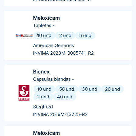
Meloxicam
Tabletas
-
10 und
2 und
5 und
American Generics
INVIMA 2023M-0005741-R2
Bienex
Cápsulas blandas
-
10 und
50 und
30 und
20 und
2 und
40 und
Siegfried
INVIMA 2019M-13725-R2
Meloxicam