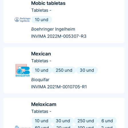
Mobic tabletas
Tabletas
-
10 und
Boehringer Ingelheim
INVIMA 2022M-005307-R3
Mexican
Tabletas
-
10 und
250 und
30 und
Bioquifar
INVIMA 2021M-0010705-R1
Meloxicam
Tabletas
-
10 und
30 und
250 und
6 und
60 und
20 und
100 und
2 und