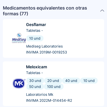
Medicamentos equivalentes con otras
formas (
77
)
Gesflamar
Tabletas
-
10 und
Mediseg Laboratories
INVIMA 2019M-0019253
Meloxicam
Tabletas
-
30 und
20 und
40 und
10 und
50 und
100 und
Laboratorios Mk
INVIMA 2022M-014454-R2