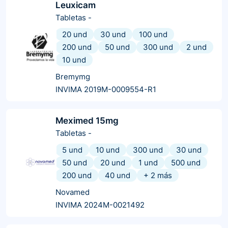
Leuxicam
Tabletas
-
20 und
30 und
100 und
200 und
50 und
300 und
2 und
10 und
Bremymg
INVIMA 2019M-0009554-R1
Meximed 15mg
Tabletas
-
5 und
10 und
300 und
30 und
50 und
20 und
1 und
500 und
200 und
40 und
+
2
más
Novamed
INVIMA 2024M-0021492