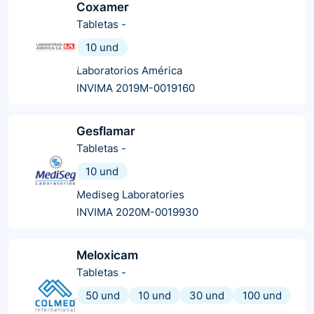
Coxamer
Tabletas
-
10 und
Laboratorios América
INVIMA 2019M-0019160
Gesflamar
Tabletas
-
10 und
Mediseg Laboratories
INVIMA 2020M-0019930
Meloxicam
Tabletas
-
50 und
10 und
30 und
100 und