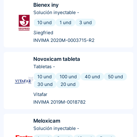
Bienex iny
Solución inyectable
-
10 und
1 und
3 und
Siegfried
INVIMA 2020M-0003715-R2
Novoxicam tableta
Tabletas
-
10 und
100 und
40 und
50 und
30 und
20 und
Vitafar
INVIMA 2019M-0018782
Meloxicam
Solución inyectable
-