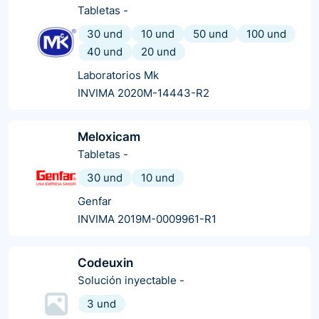
Tabletas
-
30 und
10 und
50 und
100 und
40 und
20 und
Laboratorios Mk
INVIMA 2020M-14443-R2
Meloxicam
Tabletas
-
30 und
10 und
Genfar
INVIMA 2019M-0009961-R1
Codeuxin
Solución inyectable
-
3 und