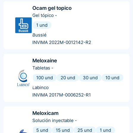
Ocam gel topico
Gel tópico
-
1 und
Bussié
INVIMA 2022M-0012142-R2
Meloxaine
Tabletas
-
100 und
20 und
30 und
10 und
Labinco
INVIMA 2017M-0006252-R1
Meloxicam
Solución inyectable
-
5 und
15 und
25 und
1 und