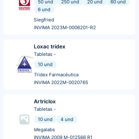
50 und
250 und
20 und
60 und
6 und
Siegfried
INVIMA 2023M-0006201-R2
Loxac tridex
Tabletas
-
10 und
Tridex Farmacéutica
INVIMA 2022M-0020765
Artriclox
Tabletas
-
10 und
4 und
Megalabs
INVIMA 2009 M-012566 R1