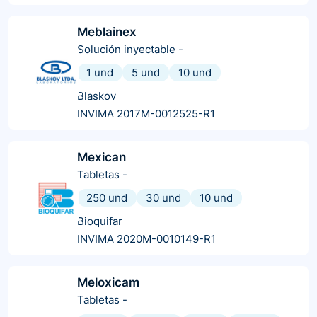
Meblainex
Solución inyectable
-
1 und
5 und
10 und
Blaskov
INVIMA 2017M-0012525-R1
Mexican
Tabletas
-
250 und
30 und
10 und
Bioquifar
INVIMA 2020M-0010149-R1
Meloxicam
Tabletas
-