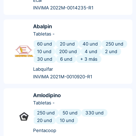
Ecar
INVIMA 2022M-0014235-R1
Abalpin
Tabletas
-
60 und
20 und
40 und
250 und
10 und
200 und
4 und
2 und
30 und
6 und
+
3
más
Labquifar
INVIMA 2021M-0010920-R1
Amlodipino
Tabletas
-
250 und
50 und
330 und
20 und
10 und
Pentacoop