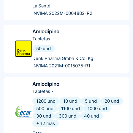
La Santé
INVIMA 2022M-0004882-R2
Amlodipino
Tabletas
-
50 und
Denk Pharma Gmbh & Co. Kg
INVIMA 2021M-0015075-R1
Amlodipino
Tabletas
-
1200 und
10 und
5 und
20 und
500 und
1100 und
1000 und
30 und
300 und
40 und
+
12
más