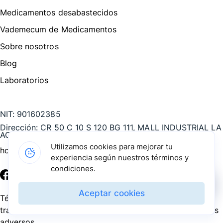
Medicamentos desabastecidos
Vademecum de Medicamentos
Sobre nosotros
Blog
Laboratorios
Te puede interesar
NIT:
901602385
Dirección:
CR 50 C 10 S 120 BG 111, MALL INDUSTRIAL LA
AGUACATALA, Medellín - Antioquia, COL
Utilizamos cookies para mejorar tu
hola@pharmarket.co
experiencia según nuestros términos y
condiciones.
©
2026
Pharmarket. Todos los derechos reservados.
Aceptar cookies
Términos y condiciones
Política de privacidad
Política de
tratamiento de datos personales
PQRS
Reporte de eventos
adversos