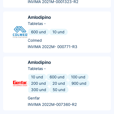
INVIMA 2021M-0001323-R2
Amlodipino
Tabletas
-
600 und
10 und
Colmed
INVIMA 2022M- 000771-R3
Amlodipino
Tabletas
-
10 und
600 und
100 und
200 und
20 und
900 und
300 und
50 und
Genfar
INVIMA 2022M-007360-R2