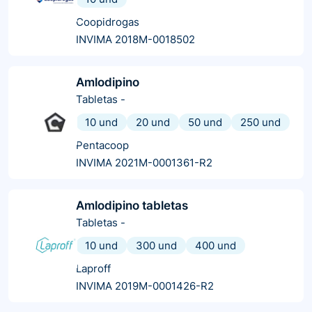
Coopidrogas
INVIMA 2018M-0018502
Amlodipino
Tabletas
-
10 und
20 und
50 und
250 und
Pentacoop
INVIMA 2021M-0001361-R2
Amlodipino tabletas
Tabletas
-
10 und
300 und
400 und
Laproff
INVIMA 2019M-0001426-R2