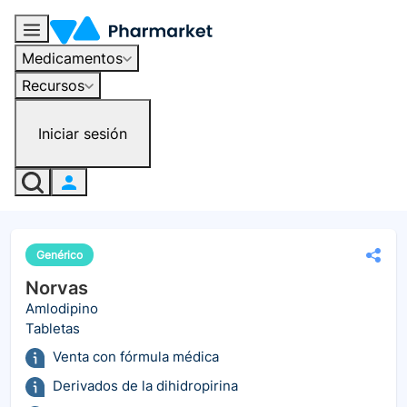
Medicamentos
Recursos
Iniciar sesión
Genérico
Norvas
Amlodipino
Tabletas
Venta con fórmula médica
Derivados de la dihidropirina