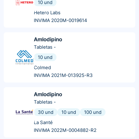
10 und
Hetero Labs
INVIMA 2020M-0019614
Amlodipino
Tabletas
-
10 und
Colmed
INVIMA 2021M-013925-R3
Amlodipino
Tabletas
-
30 und
10 und
100 und
La Santé
INVIMA 2022M-0004882-R2