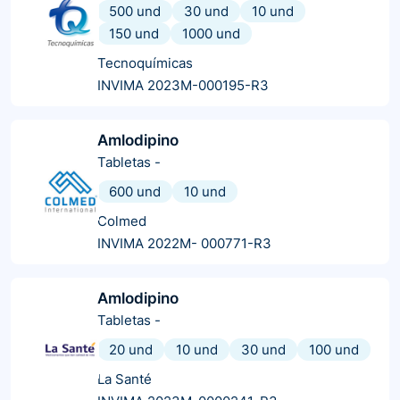
500 und
30 und
10 und
150 und
1000 und
Tecnoquímicas
INVIMA 2023M-000195-R3
Amlodipino
Tabletas
-
600 und
10 und
Colmed
INVIMA 2022M- 000771-R3
Amlodipino
Tabletas
-
20 und
10 und
30 und
100 und
La Santé