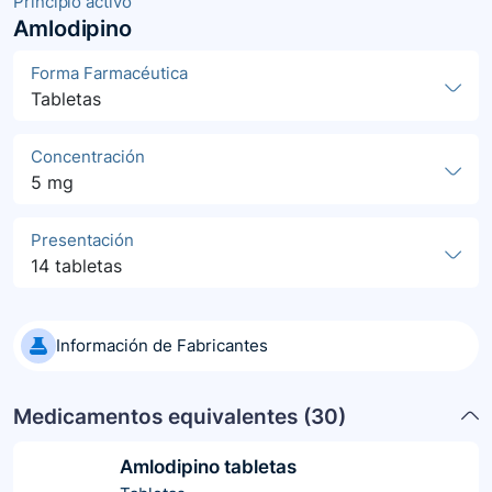
Principio activo
Amlodipino
Forma Farmacéutica
Tabletas
Concentración
5 mg
Presentación
14 tabletas
Información de Fabricantes
Medicamentos equivalentes (
30
)
Amlodipino tabletas