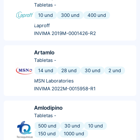
Tabletas
-
10 und
300 und
400 und
Laproff
INVIMA 2019M-0001426-R2
Artamlo
Tabletas
-
14 und
28 und
30 und
2 und
MSN Laboratories
INVIMA 2022M-0015958-R1
Amlodipino
Tabletas
-
500 und
30 und
10 und
150 und
1000 und