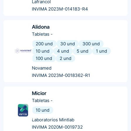
Lafrancol
INVIMA 2023M-014183-R4
Alidona
Tabletas
-
200 und
30 und
300 und
10 und
4 und
5 und
1 und
100 und
2 und
Novamed
INVIMA 2023M-0018362-R1
Micior
Tabletas
-
10 und
Laboratorios Mintlab
INVIMA 2020M-0019732