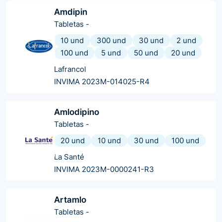
Amdipin
Tabletas
-
10 und
300 und
30 und
2 und
100 und
5 und
50 und
20 und
Lafrancol
INVIMA 2023M-014025-R4
Amlodipino
Tabletas
-
20 und
10 und
30 und
100 und
La Santé
INVIMA 2023M-0000241-R3
Artamlo
Tabletas
-