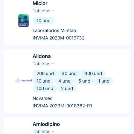
Micior
Tabletas
-
10 und
Laboratorios Mintlab
INVIMA 2020M-0019732
Alidona
Tabletas
-
200 und
30 und
300 und
10 und
4 und
5 und
1 und
100 und
2 und
Novamed
INVIMA 2023M-0018362-R1
Amlodipino
Tabletas
-