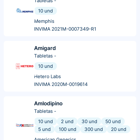
Tabletas
-
10 und
Memphis
INVIMA 2021M-0007349-R1
Amigard
Tabletas
-
10 und
Hetero Labs
INVIMA 2020M-0019614
Amlodipino
Tabletas
-
10 und
2 und
30 und
50 und
5 und
100 und
300 und
20 und
American Generics