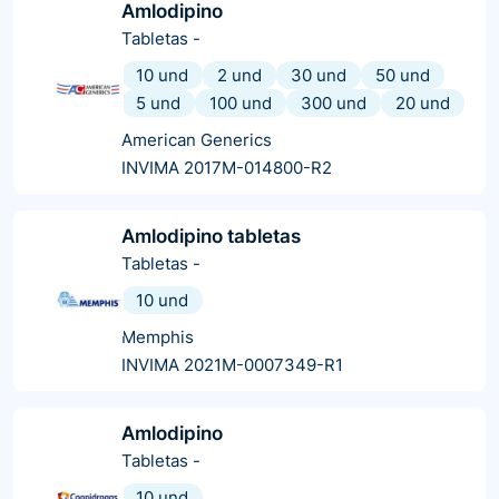
Amlodipino
Tabletas
-
10 und
2 und
30 und
50 und
5 und
100 und
300 und
20 und
American Generics
INVIMA 2017M-014800-R2
Amlodipino tabletas
Tabletas
-
10 und
Memphis
INVIMA 2021M-0007349-R1
Amlodipino
Tabletas
-
10 und