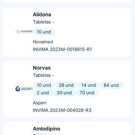
Alidona
Tabletas
-
10 und
Novamed
INVIMA 2023M-0018615-R1
Norvas
Tabletas
-
10 und
28 und
14 und
84 und
2 und
30 und
70 und
Aspen
INVIMA 2023M-004028-R3
Amlodipino