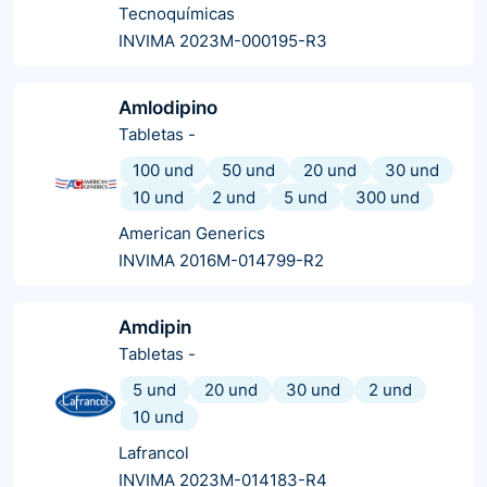
Tecnoquímicas
INVIMA 2023M-000195-R3
Amlodipino
Tabletas
-
100 und
50 und
20 und
30 und
10 und
2 und
5 und
300 und
American Generics
INVIMA 2016M-014799-R2
Amdipin
Tabletas
-
5 und
20 und
30 und
2 und
10 und
Lafrancol
INVIMA 2023M-014183-R4