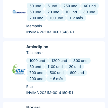
50 und
6 und
250 und
40 und
60 und
20 und
10 und
30 und
200 und
100 und
+
2
más
Memphis
INVIMA 2021M-0007348-R1
Amlodipino
Tabletas
-
1000 und
1200 und
300 und
80 und
1100 und
20 und
700 und
500 und
600 und
200 und
+
6
más
Ecar
INVIMA 2021M-0014160-R1
Norvas