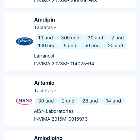
INVIMA 2023M-0000241-R3
Amdipin
Tabletas
-
10 und
300 und
30 und
2 und
100 und
5 und
50 und
20 und
Lafrancol
INVIMA 2023M-014025-R4
Artamlo
Tabletas
-
30 und
2 und
28 und
14 und
MSN Laboratories
INVIMA 2015M-0015973
Amlodipino