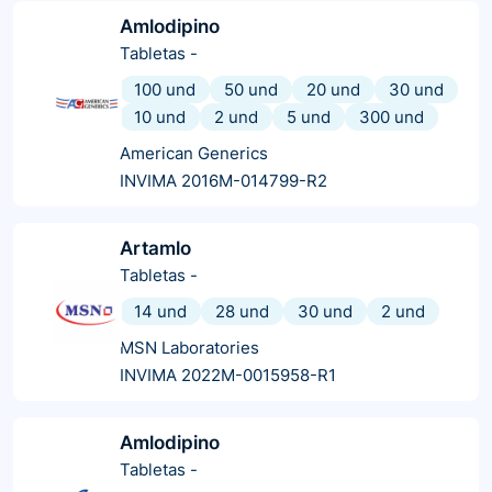
Amlodipino
Tabletas
-
100 und
50 und
20 und
30 und
10 und
2 und
5 und
300 und
American Generics
INVIMA 2016M-014799-R2
Artamlo
Tabletas
-
14 und
28 und
30 und
2 und
MSN Laboratories
INVIMA 2022M-0015958-R1
Amlodipino
Tabletas
-