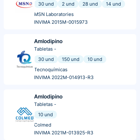
30 und
2 und
28 und
14 und
MSN Laboratories
INVIMA 2015M-0015973
Amlodipino
Tabletas
-
30 und
150 und
10 und
Tecnoquímicas
INVIMA 2022M-014913-R3
Amlodipino
Tabletas
-
10 und
Colmed
INVIMA 2021M-013925-R3