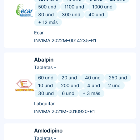
500 und
1100 und
1000 und
30 und
300 und
40 und
+
12
más
Ecar
INVIMA 2022M-0014235-R1
Abalpin
Tabletas
-
60 und
20 und
40 und
250 und
10 und
200 und
4 und
2 und
30 und
6 und
+
3
más
Labquifar
INVIMA 2021M-0010920-R1
Amlodipino
Tabletas
-