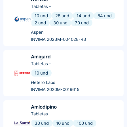
Tabletas
-
10 und
28 und
14 und
84 und
2 und
30 und
70 und
Aspen
INVIMA 2023M-004028-R3
Amigard
Tabletas
-
10 und
Hetero Labs
INVIMA 2020M-0019615
Amlodipino
Tabletas
-
30 und
10 und
100 und