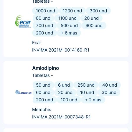
Tabletas
-
1000 und
1200 und
300 und
80 und
1100 und
20 und
700 und
500 und
600 und
200 und
+
6
más
Ecar
INVIMA 2021M-0014160-R1
Amlodipino
Tabletas
-
50 und
6 und
250 und
40 und
60 und
20 und
10 und
30 und
200 und
100 und
+
2
más
Memphis
INVIMA 2021M-0007348-R1