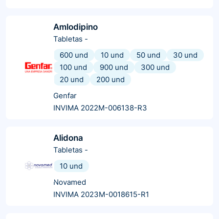
Amlodipino
Tabletas
-
600 und
10 und
50 und
30 und
100 und
900 und
300 und
20 und
200 und
Genfar
INVIMA 2022M-006138-R3
Alidona
Tabletas
-
10 und
Novamed
INVIMA 2023M-0018615-R1