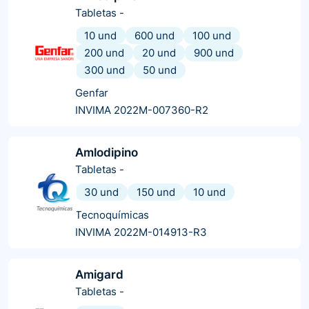
Tabletas
-
10 und
600 und
100 und
200 und
20 und
900 und
300 und
50 und
Genfar
INVIMA 2022M-007360-R2
Amlodipino
Tabletas
-
30 und
150 und
10 und
Tecnoquímicas
INVIMA 2022M-014913-R3
Amigard
Tabletas
-