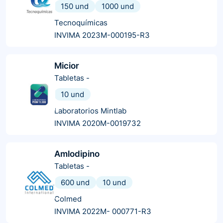
150 und
1000 und
Tecnoquímicas
INVIMA 2023M-000195-R3
Micior
Tabletas
-
10 und
Laboratorios Mintlab
INVIMA 2020M-0019732
Amlodipino
Tabletas
-
600 und
10 und
Colmed
INVIMA 2022M- 000771-R3