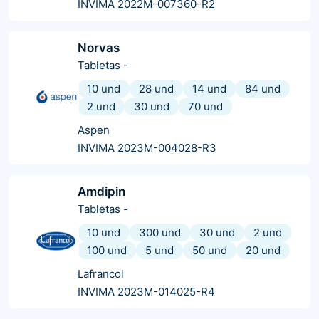
INVIMA 2022M-007360-R2
Norvas
Tabletas
-
10 und
28 und
14 und
84 und
2 und
30 und
70 und
Aspen
INVIMA 2023M-004028-R3
Amdipin
Tabletas
-
10 und
300 und
30 und
2 und
100 und
5 und
50 und
20 und
Lafrancol
INVIMA 2023M-014025-R4