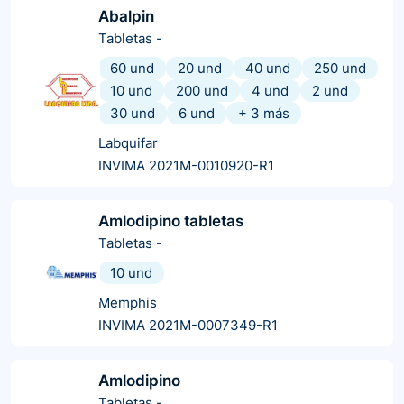
Abalpin
Tabletas
-
60 und
20 und
40 und
250 und
10 und
200 und
4 und
2 und
30 und
6 und
+
3
más
Labquifar
INVIMA 2021M-0010920-R1
Amlodipino tabletas
Tabletas
-
10 und
Memphis
INVIMA 2021M-0007349-R1
Amlodipino
Tabletas
-