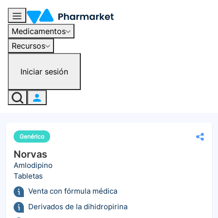
Medicamentos
Recursos
Iniciar sesión
Genérico
Norvas
Amlodipino
Tabletas
Venta con fórmula médica
Derivados de la dihidropirina