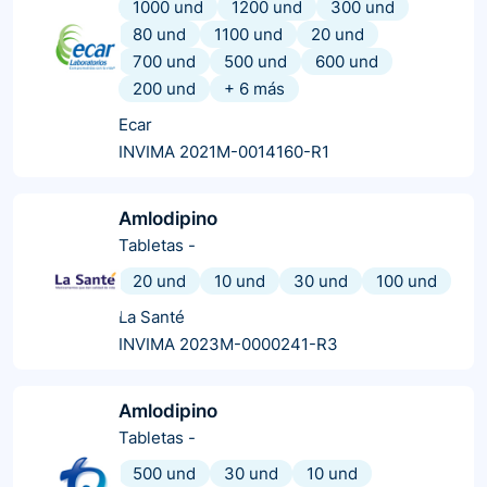
1000 und
1200 und
300 und
80 und
1100 und
20 und
700 und
500 und
600 und
200 und
+
6
más
Ecar
INVIMA 2021M-0014160-R1
Amlodipino
Tabletas
-
20 und
10 und
30 und
100 und
La Santé
INVIMA 2023M-0000241-R3
Amlodipino
Tabletas
-
500 und
30 und
10 und