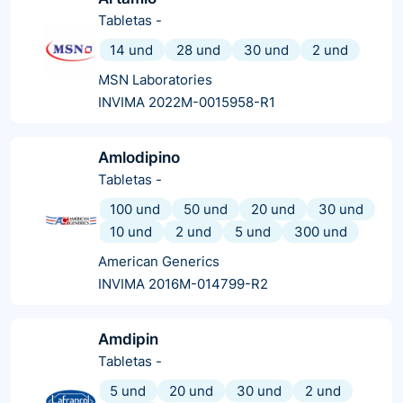
Tabletas
-
14 und
28 und
30 und
2 und
MSN Laboratories
INVIMA 2022M-0015958-R1
Amlodipino
Tabletas
-
100 und
50 und
20 und
30 und
10 und
2 und
5 und
300 und
American Generics
INVIMA 2016M-014799-R2
Amdipin
Tabletas
-
5 und
20 und
30 und
2 und