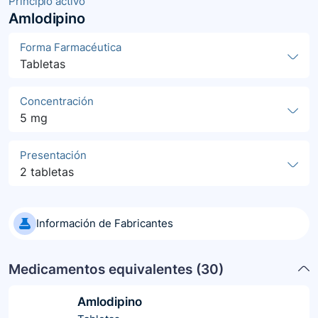
Principio activo
Amlodipino
Forma Farmacéutica
Tabletas
Concentración
5 mg
Presentación
2 tabletas
Información de Fabricantes
Medicamentos equivalentes (
30
)
Amlodipino