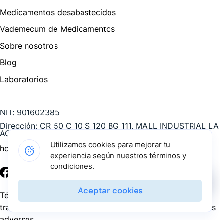
Medicamentos desabastecidos
Vademecum de Medicamentos
Sobre nosotros
Blog
Laboratorios
Te puede interesar
NIT:
901602385
Dirección:
CR 50 C 10 S 120 BG 111, MALL INDUSTRIAL LA
AGUACATALA, Medellín - Antioquia, COL
Utilizamos cookies para mejorar tu
hola@pharmarket.co
experiencia según nuestros términos y
condiciones.
©
2026
Pharmarket. Todos los derechos reservados.
Aceptar cookies
Términos y condiciones
Política de privacidad
Política de
tratamiento de datos personales
PQRS
Reporte de eventos
adversos