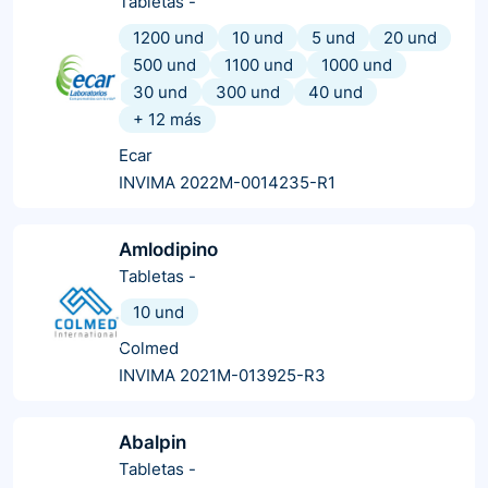
Tabletas
-
1200 und
10 und
5 und
20 und
500 und
1100 und
1000 und
30 und
300 und
40 und
+
12
más
Ecar
INVIMA 2022M-0014235-R1
Amlodipino
Tabletas
-
10 und
Colmed
INVIMA 2021M-013925-R3
Abalpin
Tabletas
-