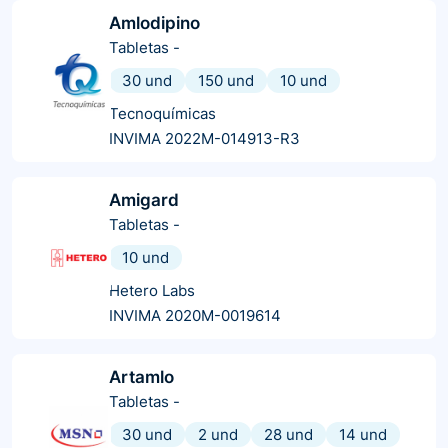
Amlodipino
Tabletas
-
30 und
150 und
10 und
Tecnoquímicas
INVIMA 2022M-014913-R3
Amigard
Tabletas
-
10 und
Hetero Labs
INVIMA 2020M-0019614
Artamlo
Tabletas
-
30 und
2 und
28 und
14 und