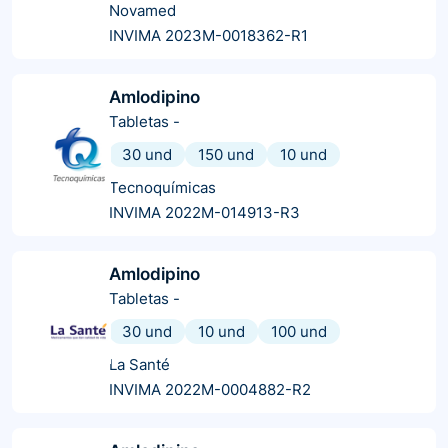
Novamed
INVIMA 2023M-0018362-R1
Amlodipino
Tabletas
-
30 und
150 und
10 und
Tecnoquímicas
INVIMA 2022M-014913-R3
Amlodipino
Tabletas
-
30 und
10 und
100 und
La Santé
INVIMA 2022M-0004882-R2