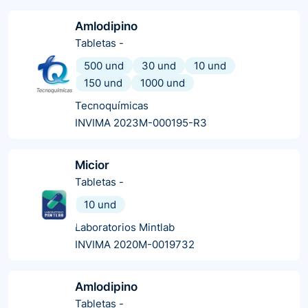
Amlodipino
Tabletas
-
500 und
30 und
10 und
150 und
1000 und
Tecnoquímicas
INVIMA 2023M-000195-R3
Micior
Tabletas
-
10 und
Laboratorios Mintlab
INVIMA 2020M-0019732
Amlodipino
Tabletas
-