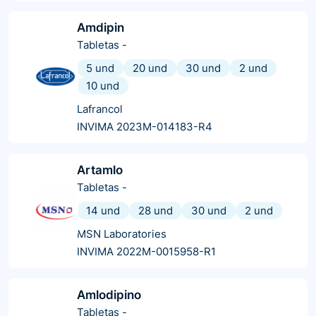
Amdipin
Tabletas
-
5 und
20 und
30 und
2 und
10 und
Lafrancol
INVIMA 2023M-014183-R4
Artamlo
Tabletas
-
14 und
28 und
30 und
2 und
MSN Laboratories
INVIMA 2022M-0015958-R1
Amlodipino
Tabletas
-