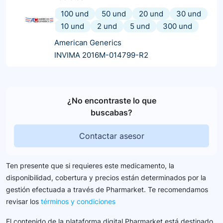
100 und
50 und
20 und
30 und
10 und
2 und
5 und
300 und
American Generics
INVIMA 2016M-014799-R2
¿No encontraste lo que
buscabas?
Contactar asesor
Ten presente que si requieres este medicamento, la
disponibilidad, cobertura y precios están determinados por la
gestión efectuada a través de Pharmarket. Te recomendamos
revisar los
términos y condiciones
El contenido de la plataforma digital Pharmarket está destinado