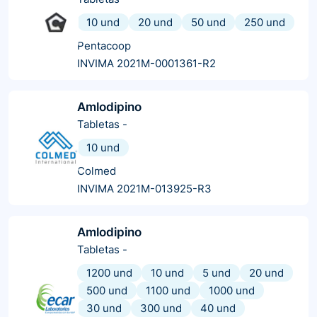
10 und
20 und
50 und
250 und
Pentacoop
INVIMA 2021M-0001361-R2
Amlodipino
Tabletas
-
10 und
Colmed
INVIMA 2021M-013925-R3
Amlodipino
Tabletas
-
1200 und
10 und
5 und
20 und
500 und
1100 und
1000 und
30 und
300 und
40 und