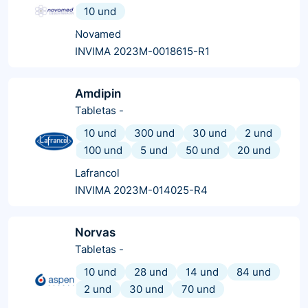
10 und
Novamed
INVIMA 2023M-0018615-R1
Amdipin
Tabletas
-
10 und
300 und
30 und
2 und
100 und
5 und
50 und
20 und
Lafrancol
INVIMA 2023M-014025-R4
Norvas
Tabletas
-
10 und
28 und
14 und
84 und
2 und
30 und
70 und