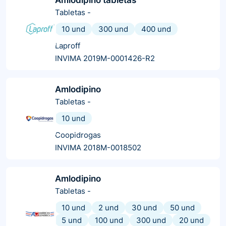
Tabletas
-
10 und
300 und
400 und
Laproff
INVIMA 2019M-0001426-R2
Amlodipino
Tabletas
-
10 und
Coopidrogas
INVIMA 2018M-0018502
Amlodipino
Tabletas
-
10 und
2 und
30 und
50 und
5 und
100 und
300 und
20 und