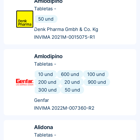
Amlodipino
Tabletas
-
50 und
Denk Pharma Gmbh & Co. Kg
INVIMA 2021M-0015075-R1
Amlodipino
Tabletas
-
10 und
600 und
100 und
200 und
20 und
900 und
300 und
50 und
Genfar
INVIMA 2022M-007360-R2
Alidona
Tabletas
-