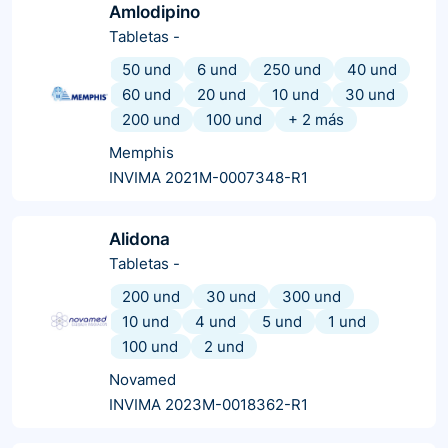
Amlodipino
Tabletas
-
50 und
6 und
250 und
40 und
60 und
20 und
10 und
30 und
200 und
100 und
+
2
más
Memphis
INVIMA 2021M-0007348-R1
Alidona
Tabletas
-
200 und
30 und
300 und
10 und
4 und
5 und
1 und
100 und
2 und
Novamed
INVIMA 2023M-0018362-R1