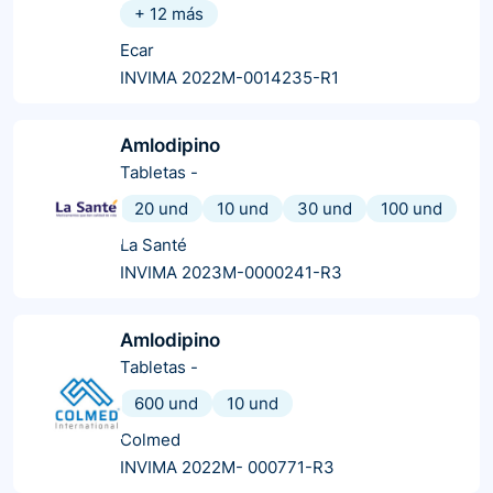
+
12
más
Ecar
INVIMA 2022M-0014235-R1
Amlodipino
Tabletas
-
20 und
10 und
30 und
100 und
La Santé
INVIMA 2023M-0000241-R3
Amlodipino
Tabletas
-
600 und
10 und
Colmed
INVIMA 2022M- 000771-R3