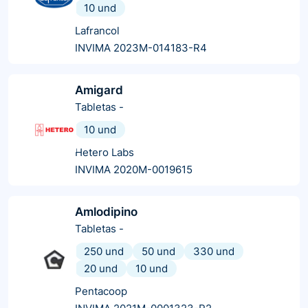
10 und
Lafrancol
INVIMA 2023M-014183-R4
Amigard
Tabletas
-
10 und
Hetero Labs
INVIMA 2020M-0019615
Amlodipino
Tabletas
-
250 und
50 und
330 und
20 und
10 und
Pentacoop