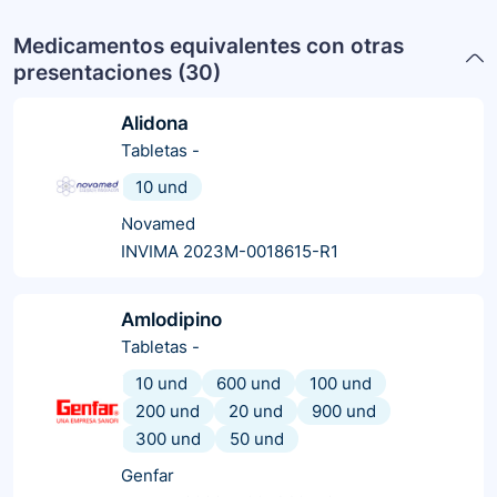
Medicamentos equivalentes con otras
presentaciones (
30
)
Alidona
Tabletas
-
10 und
Novamed
INVIMA 2023M-0018615-R1
Amlodipino
Tabletas
-
10 und
600 und
100 und
200 und
20 und
900 und
300 und
50 und
Genfar