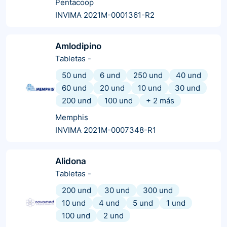
Pentacoop
INVIMA 2021M-0001361-R2
Amlodipino
Tabletas
-
50 und
6 und
250 und
40 und
60 und
20 und
10 und
30 und
200 und
100 und
+
2
más
Memphis
INVIMA 2021M-0007348-R1
Alidona
Tabletas
-
200 und
30 und
300 und
10 und
4 und
5 und
1 und
100 und
2 und