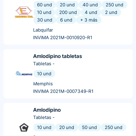
60 und
20 und
40 und
250 und
10 und
200 und
4 und
2 und
30 und
6 und
+
3
más
Labquifar
INVIMA 2021M-0010920-R1
Amlodipino tabletas
Tabletas
-
10 und
Memphis
INVIMA 2021M-0007349-R1
Amlodipino
Tabletas
-
10 und
20 und
50 und
250 und