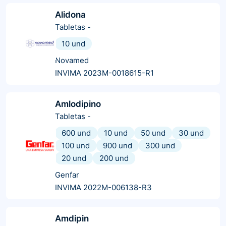
Alidona
Tabletas
-
10 und
Novamed
INVIMA 2023M-0018615-R1
Amlodipino
Tabletas
-
600 und
10 und
50 und
30 und
100 und
900 und
300 und
20 und
200 und
Genfar
INVIMA 2022M-006138-R3
Amdipin