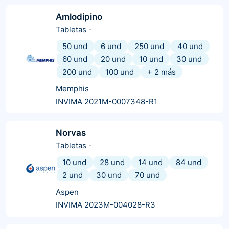
Amlodipino
Tabletas
-
50 und
6 und
250 und
40 und
60 und
20 und
10 und
30 und
200 und
100 und
+
2
más
Memphis
INVIMA 2021M-0007348-R1
Norvas
Tabletas
-
10 und
28 und
14 und
84 und
2 und
30 und
70 und
Aspen
INVIMA 2023M-004028-R3