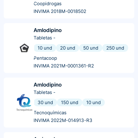
Coopidrogas
INVIMA 2018M-0018502
Amlodipino
Tabletas
-
10 und
20 und
50 und
250 und
Pentacoop
INVIMA 2021M-0001361-R2
Amlodipino
Tabletas
-
30 und
150 und
10 und
Tecnoquímicas
INVIMA 2022M-014913-R3