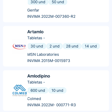
300 und
50 und
Genfar
INVIMA 2022M-007360-R2
Artamlo
Tabletas
-
30 und
2 und
28 und
14 und
MSN Laboratories
INVIMA 2015M-0015973
Amlodipino
Tabletas
-
600 und
10 und
Colmed
INVIMA 2022M- 000771-R3