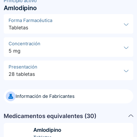
Principio activo
Amlodipino
Forma Farmacéutica
Tabletas
Concentración
5 mg
Presentación
28 tabletas
Información de Fabricantes
Medicamentos equivalentes (
30
)
Amlodipino