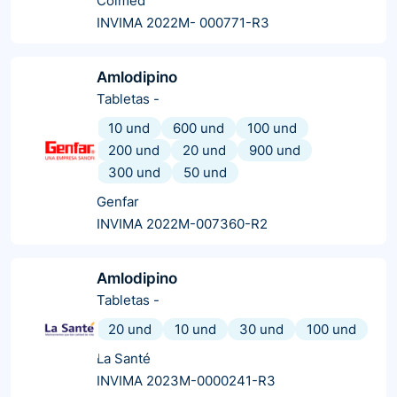
Colmed
INVIMA 2022M- 000771-R3
Amlodipino
Tabletas
-
10 und
600 und
100 und
200 und
20 und
900 und
300 und
50 und
Genfar
INVIMA 2022M-007360-R2
Amlodipino
Tabletas
-
20 und
10 und
30 und
100 und
La Santé
INVIMA 2023M-0000241-R3