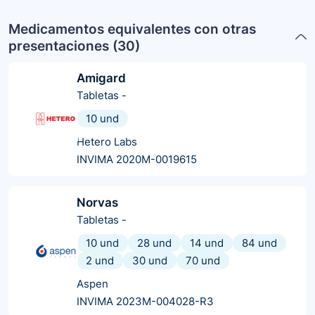
Medicamentos equivalentes con otras
presentaciones (
30
)
Amigard
Tabletas
-
10 und
Hetero Labs
INVIMA 2020M-0019615
Norvas
Tabletas
-
10 und
28 und
14 und
84 und
2 und
30 und
70 und
Aspen
INVIMA 2023M-004028-R3