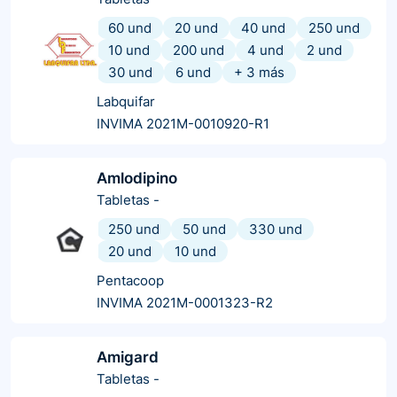
60 und
20 und
40 und
250 und
10 und
200 und
4 und
2 und
30 und
6 und
+
3
más
Labquifar
INVIMA 2021M-0010920-R1
Amlodipino
Tabletas
-
250 und
50 und
330 und
20 und
10 und
Pentacoop
INVIMA 2021M-0001323-R2
Amigard
Tabletas
-