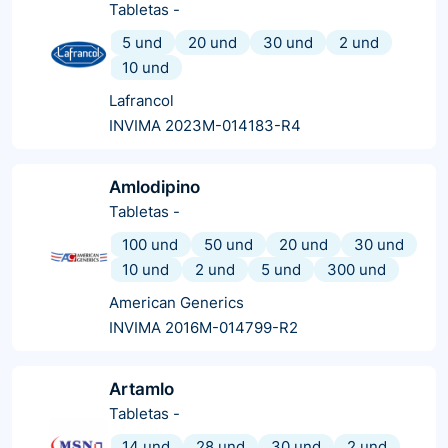
Tabletas
-
5 und
20 und
30 und
2 und
10 und
Lafrancol
INVIMA 2023M-014183-R4
Amlodipino
Tabletas
-
100 und
50 und
20 und
30 und
10 und
2 und
5 und
300 und
American Generics
INVIMA 2016M-014799-R2
Artamlo
Tabletas
-
14 und
28 und
30 und
2 und