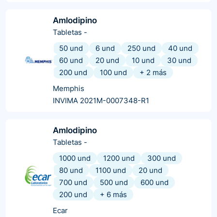
Amlodipino
Tabletas
-
50 und
6 und
250 und
40 und
60 und
20 und
10 und
30 und
200 und
100 und
+
2
más
Memphis
INVIMA 2021M-0007348-R1
Amlodipino
Tabletas
-
1000 und
1200 und
300 und
80 und
1100 und
20 und
700 und
500 und
600 und
200 und
+
6
más
Ecar