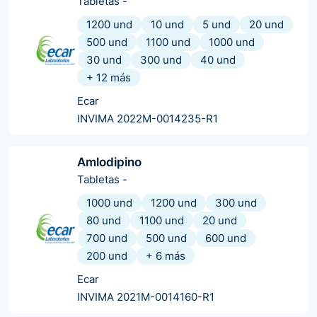
Tabletas
-
1200 und
10 und
5 und
20 und
500 und
1100 und
1000 und
30 und
300 und
40 und
+
12
más
Ecar
INVIMA 2022M-0014235-R1
Amlodipino
Tabletas
-
1000 und
1200 und
300 und
80 und
1100 und
20 und
700 und
500 und
600 und
200 und
+
6
más
Ecar
INVIMA 2021M-0014160-R1