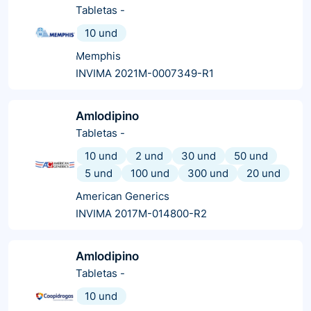
Tabletas
-
10 und
Memphis
INVIMA 2021M-0007349-R1
Amlodipino
Tabletas
-
10 und
2 und
30 und
50 und
5 und
100 und
300 und
20 und
American Generics
INVIMA 2017M-014800-R2
Amlodipino
Tabletas
-
10 und