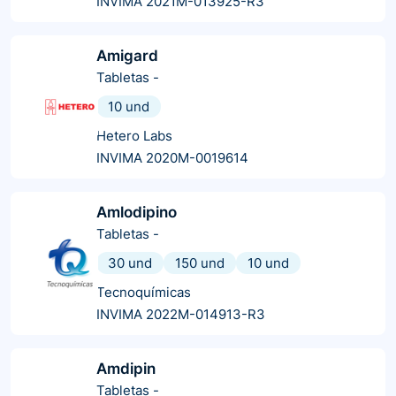
INVIMA 2021M-013925-R3
Amigard
Tabletas
-
10 und
Hetero Labs
INVIMA 2020M-0019614
Amlodipino
Tabletas
-
30 und
150 und
10 und
Tecnoquímicas
INVIMA 2022M-014913-R3
Amdipin
Tabletas
-