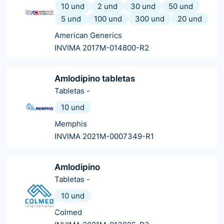
10 und
2 und
30 und
50 und
5 und
100 und
300 und
20 und
American Generics
INVIMA 2017M-014800-R2
Amlodipino tabletas
Tabletas
-
10 und
Memphis
INVIMA 2021M-0007349-R1
Amlodipino
Tabletas
-
10 und
Colmed