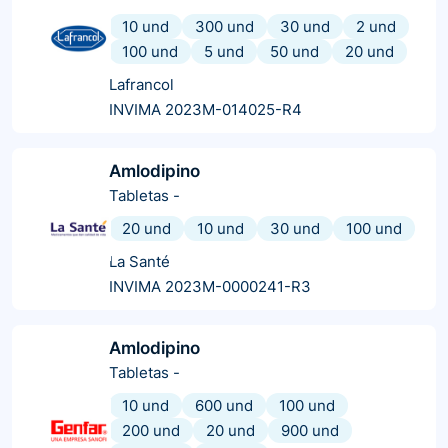
10 und
300 und
30 und
2 und
100 und
5 und
50 und
20 und
Lafrancol
INVIMA 2023M-014025-R4
Amlodipino
Tabletas
-
20 und
10 und
30 und
100 und
La Santé
INVIMA 2023M-0000241-R3
Amlodipino
Tabletas
-
10 und
600 und
100 und
200 und
20 und
900 und