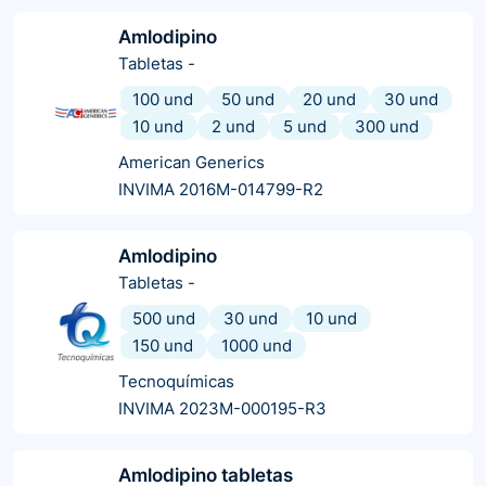
Amlodipino
Tabletas
-
100 und
50 und
20 und
30 und
10 und
2 und
5 und
300 und
American Generics
INVIMA 2016M-014799-R2
Amlodipino
Tabletas
-
500 und
30 und
10 und
150 und
1000 und
Tecnoquímicas
INVIMA 2023M-000195-R3
Amlodipino tabletas