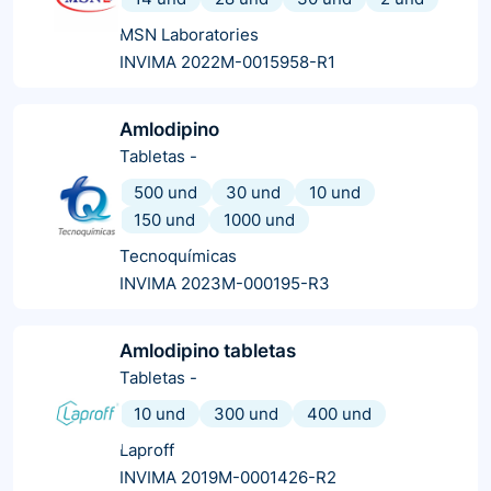
MSN Laboratories
INVIMA 2022M-0015958-R1
Amlodipino
Tabletas
-
500 und
30 und
10 und
150 und
1000 und
Tecnoquímicas
INVIMA 2023M-000195-R3
Amlodipino tabletas
Tabletas
-
10 und
300 und
400 und
Laproff
INVIMA 2019M-0001426-R2