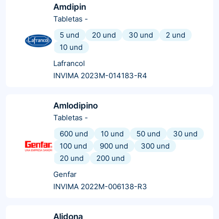
Amdipin
Tabletas
-
5 und
20 und
30 und
2 und
10 und
Lafrancol
INVIMA 2023M-014183-R4
Amlodipino
Tabletas
-
600 und
10 und
50 und
30 und
100 und
900 und
300 und
20 und
200 und
Genfar
INVIMA 2022M-006138-R3
Alidona