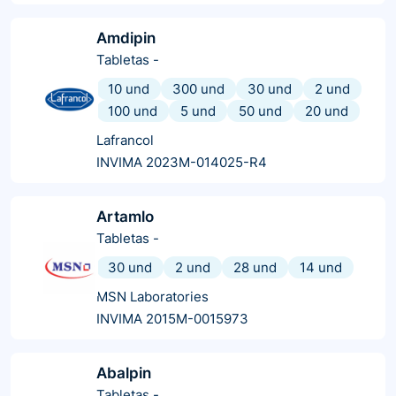
Amdipin
Tabletas
-
10 und
300 und
30 und
2 und
100 und
5 und
50 und
20 und
Lafrancol
INVIMA 2023M-014025-R4
Artamlo
Tabletas
-
30 und
2 und
28 und
14 und
MSN Laboratories
INVIMA 2015M-0015973
Abalpin
Tabletas
-