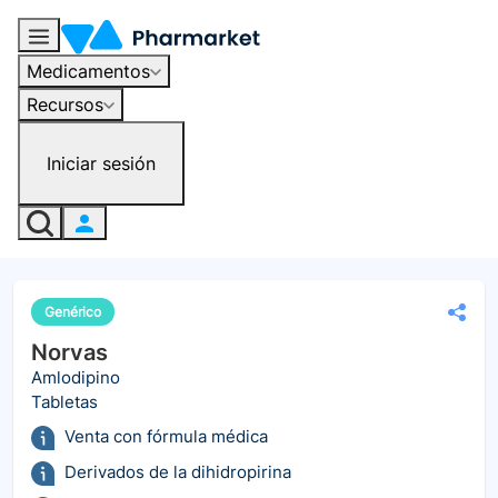
Medicamentos
Recursos
Iniciar sesión
Genérico
Norvas
Amlodipino
Tabletas
Venta con fórmula médica
Derivados de la dihidropirina