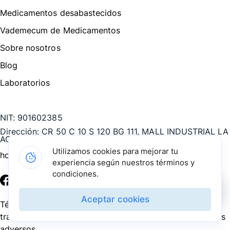
Medicamentos desabastecidos
Vademecum de Medicamentos
Sobre nosotros
Blog
Laboratorios
Te puede interesar
NIT:
901602385
Dirección:
CR 50 C 10 S 120 BG 111, MALL INDUSTRIAL LA
AGUACATALA, Medellín - Antioquia, COL
Utilizamos cookies para mejorar tu
hola@pharmarket.co
experiencia según nuestros términos y
condiciones.
©
2026
Pharmarket. Todos los derechos reservados.
Aceptar cookies
Términos y condiciones
Política de privacidad
Política de
tratamiento de datos personales
PQRS
Reporte de eventos
adversos