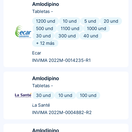
Amlodipino
Tabletas
-
1200 und
10 und
5 und
20 und
500 und
1100 und
1000 und
30 und
300 und
40 und
+
12
más
Ecar
INVIMA 2022M-0014235-R1
Amlodipino
Tabletas
-
30 und
10 und
100 und
La Santé
INVIMA 2022M-0004882-R2
Amlodipino