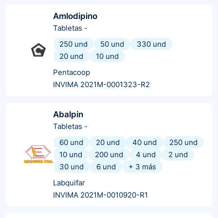
Amlodipino
Tabletas
-
250 und
50 und
330 und
20 und
10 und
Pentacoop
INVIMA 2021M-0001323-R2
Abalpin
Tabletas
-
60 und
20 und
40 und
250 und
10 und
200 und
4 und
2 und
30 und
6 und
+
3
más
Labquifar
INVIMA 2021M-0010920-R1