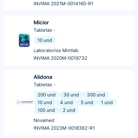
INVIMA 2021M-0014160-R1
Micior
Tabletas
-
10 und
Laboratorios Mintlab
INVIMA 2020M-0019732
Alidona
Tabletas
-
200 und
30 und
300 und
10 und
4 und
5 und
1 und
100 und
2 und
Novamed
INVIMA 2023M-0018362-R1