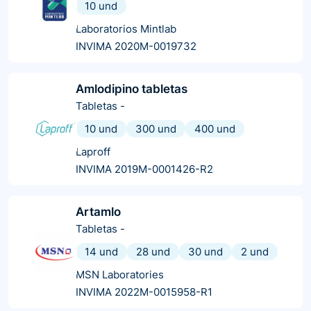
10 und
Laboratorios Mintlab
INVIMA 2020M-0019732
Amlodipino tabletas
Tabletas
-
10 und
300 und
400 und
Laproff
INVIMA 2019M-0001426-R2
Artamlo
Tabletas
-
14 und
28 und
30 und
2 und
MSN Laboratories
INVIMA 2022M-0015958-R1