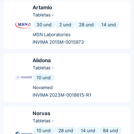
Artamlo
Tabletas
-
30 und
2 und
28 und
14 und
MSN Laboratories
INVIMA 2015M-0015973
Alidona
Tabletas
-
10 und
Novamed
INVIMA 2023M-0018615-R1
Norvas
Tabletas
-
10 und
28 und
14 und
84 und