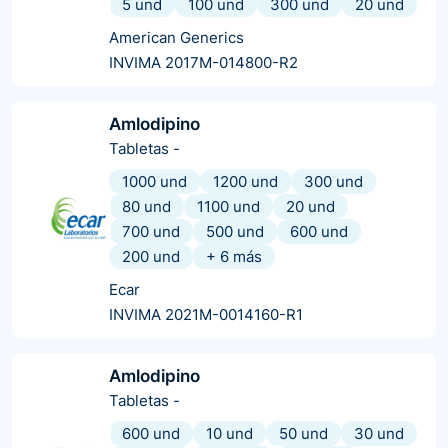
5 und
100 und
300 und
20 und
American Generics
INVIMA 2017M-014800-R2
Amlodipino
Tabletas
-
1000 und
1200 und
300 und
80 und
1100 und
20 und
700 und
500 und
600 und
200 und
+
6
más
Ecar
INVIMA 2021M-0014160-R1
Amlodipino
Tabletas
-
600 und
10 und
50 und
30 und