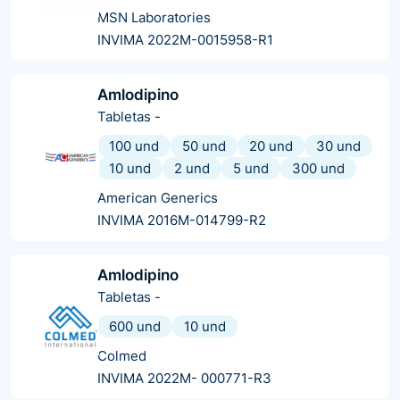
MSN Laboratories
INVIMA 2022M-0015958-R1
Amlodipino
Tabletas
-
100 und
50 und
20 und
30 und
10 und
2 und
5 und
300 und
American Generics
INVIMA 2016M-014799-R2
Amlodipino
Tabletas
-
600 und
10 und
Colmed
INVIMA 2022M- 000771-R3