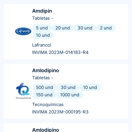
Amdipin
Tabletas
-
5 und
20 und
30 und
2 und
10 und
Lafrancol
INVIMA 2023M-014183-R4
Amlodipino
Tabletas
-
500 und
30 und
10 und
150 und
1000 und
Tecnoquímicas
INVIMA 2023M-000195-R3
Amlodipino