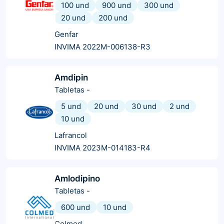
100 und
900 und
300 und
20 und
200 und
Genfar
INVIMA 2022M-006138-R3
Amdipin
Tabletas
-
5 und
20 und
30 und
2 und
10 und
Lafrancol
INVIMA 2023M-014183-R4
Amlodipino
Tabletas
-
600 und
10 und
Colmed