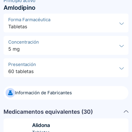
Principio activo
Amlodipino
Forma Farmacéutica
Tabletas
Concentración
5 mg
Presentación
60 tabletas
Información de Fabricantes
Medicamentos equivalentes (
30
)
Alidona