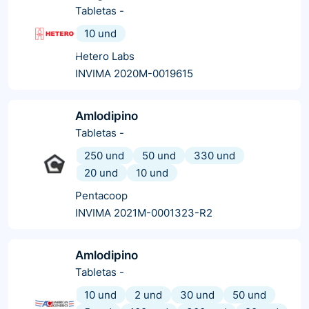
Tabletas
-
10 und
Hetero Labs
INVIMA 2020M-0019615
Amlodipino
Tabletas
-
250 und
50 und
330 und
20 und
10 und
Pentacoop
INVIMA 2021M-0001323-R2
Amlodipino
Tabletas
-
10 und
2 und
30 und
50 und