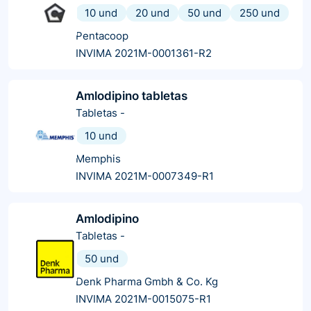
10 und
20 und
50 und
250 und
Pentacoop
INVIMA 2021M-0001361-R2
Amlodipino tabletas
Tabletas
-
10 und
Memphis
INVIMA 2021M-0007349-R1
Amlodipino
Tabletas
-
50 und
Denk Pharma Gmbh & Co. Kg
INVIMA 2021M-0015075-R1