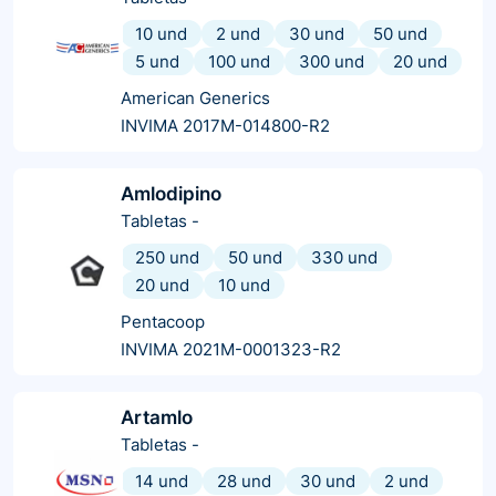
10 und
2 und
30 und
50 und
5 und
100 und
300 und
20 und
American Generics
INVIMA 2017M-014800-R2
Amlodipino
Tabletas
-
250 und
50 und
330 und
20 und
10 und
Pentacoop
INVIMA 2021M-0001323-R2
Artamlo
Tabletas
-
14 und
28 und
30 und
2 und