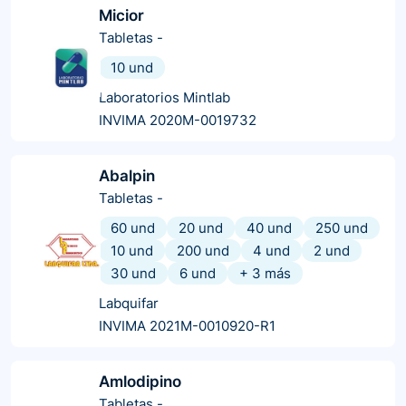
Micior
Tabletas
-
10 und
Laboratorios Mintlab
INVIMA 2020M-0019732
Abalpin
Tabletas
-
60 und
20 und
40 und
250 und
10 und
200 und
4 und
2 und
30 und
6 und
+
3
más
Labquifar
INVIMA 2021M-0010920-R1
Amlodipino
Tabletas
-