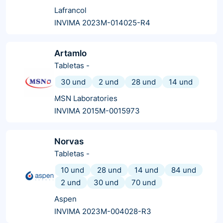
Lafrancol
INVIMA 2023M-014025-R4
Artamlo
Tabletas
-
30 und
2 und
28 und
14 und
MSN Laboratories
INVIMA 2015M-0015973
Norvas
Tabletas
-
10 und
28 und
14 und
84 und
2 und
30 und
70 und
Aspen
INVIMA 2023M-004028-R3