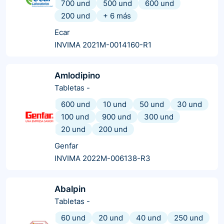
700 und
500 und
600 und
200 und
+
6
más
Ecar
INVIMA 2021M-0014160-R1
Amlodipino
Tabletas
-
600 und
10 und
50 und
30 und
100 und
900 und
300 und
20 und
200 und
Genfar
INVIMA 2022M-006138-R3
Abalpin
Tabletas
-
60 und
20 und
40 und
250 und