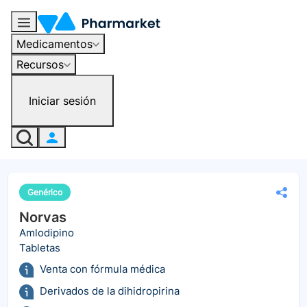
Medicamentos
Recursos
Iniciar sesión
Genérico
Norvas
Amlodipino
Tabletas
Venta con fórmula médica
Derivados de la dihidropirina