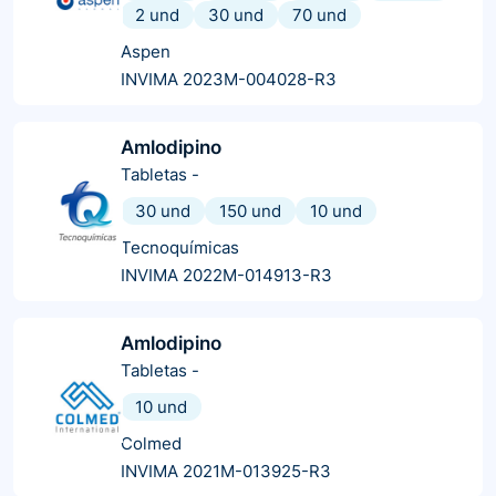
2 und
30 und
70 und
Aspen
INVIMA 2023M-004028-R3
Amlodipino
Tabletas
-
30 und
150 und
10 und
Tecnoquímicas
INVIMA 2022M-014913-R3
Amlodipino
Tabletas
-
10 und
Colmed
INVIMA 2021M-013925-R3