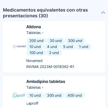
Medicamentos equivalentes con otras
presentaciones (
30
)
Alidona
Tabletas
-
200 und
30 und
300 und
10 und
4 und
5 und
1 und
100 und
2 und
Novamed
INVIMA 2023M-0018362-R1
Amlodipino tabletas
Tabletas
-
10 und
300 und
400 und
Laproff