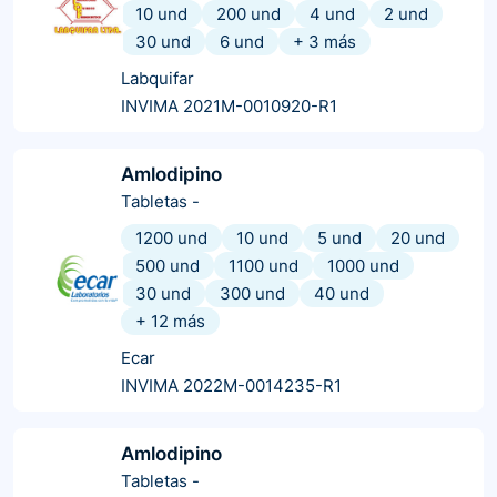
10 und
200 und
4 und
2 und
30 und
6 und
+
3
más
Labquifar
INVIMA 2021M-0010920-R1
Amlodipino
Tabletas
-
1200 und
10 und
5 und
20 und
500 und
1100 und
1000 und
30 und
300 und
40 und
+
12
más
Ecar
INVIMA 2022M-0014235-R1
Amlodipino
Tabletas
-