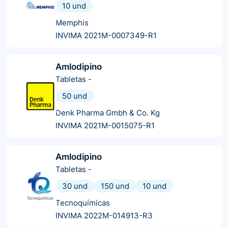
10 und
Memphis
INVIMA 2021M-0007349-R1
Amlodipino
Tabletas
-
50 und
Denk Pharma Gmbh & Co. Kg
INVIMA 2021M-0015075-R1
Amlodipino
Tabletas
-
30 und
150 und
10 und
Tecnoquímicas
INVIMA 2022M-014913-R3