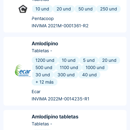
10 und
20 und
50 und
250 und
Pentacoop
INVIMA 2021M-0001361-R2
Amlodipino
Tabletas
-
1200 und
10 und
5 und
20 und
500 und
1100 und
1000 und
30 und
300 und
40 und
+
12
más
Ecar
INVIMA 2022M-0014235-R1
Amlodipino tabletas
Tabletas
-