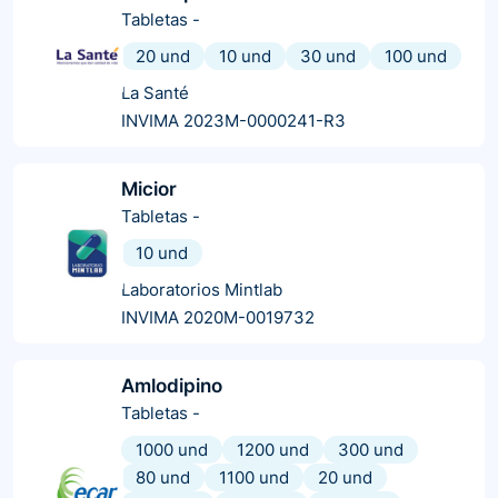
Tabletas
-
20 und
10 und
30 und
100 und
La Santé
INVIMA 2023M-0000241-R3
Micior
Tabletas
-
10 und
Laboratorios Mintlab
INVIMA 2020M-0019732
Amlodipino
Tabletas
-
1000 und
1200 und
300 und
80 und
1100 und
20 und