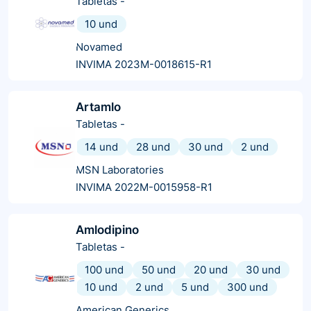
Tabletas
-
10 und
Novamed
INVIMA 2023M-0018615-R1
Artamlo
Tabletas
-
14 und
28 und
30 und
2 und
MSN Laboratories
INVIMA 2022M-0015958-R1
Amlodipino
Tabletas
-
100 und
50 und
20 und
30 und
10 und
2 und
5 und
300 und
American Generics