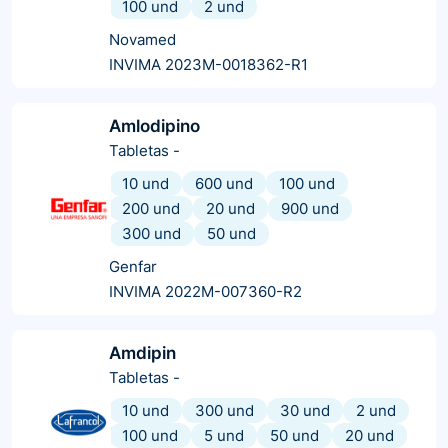
100 und
2 und
Novamed
INVIMA 2023M-0018362-R1
Amlodipino
Tabletas
-
10 und
600 und
100 und
200 und
20 und
900 und
300 und
50 und
Genfar
INVIMA 2022M-007360-R2
Amdipin
Tabletas
-
10 und
300 und
30 und
2 und
100 und
5 und
50 und
20 und