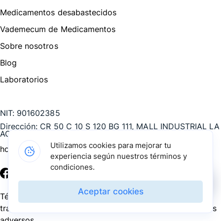
Medicamentos desabastecidos
Vademecum de Medicamentos
Sobre nosotros
Blog
Laboratorios
Te puede interesar
NIT:
901602385
Dirección:
CR 50 C 10 S 120 BG 111, MALL INDUSTRIAL LA
AGUACATALA, Medellín - Antioquia, COL
Utilizamos cookies para mejorar tu
hola@pharmarket.co
experiencia según nuestros términos y
condiciones.
©
2026
Pharmarket. Todos los derechos reservados.
Aceptar cookies
Términos y condiciones
Política de privacidad
Política de
tratamiento de datos personales
PQRS
Reporte de eventos
adversos