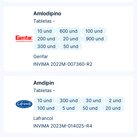
Amlodipino
Tabletas
-
10 und
600 und
100 und
200 und
20 und
900 und
300 und
50 und
Genfar
INVIMA 2022M-007360-R2
Amdipin
Tabletas
-
10 und
300 und
30 und
2 und
100 und
5 und
50 und
20 und
Lafrancol
INVIMA 2023M-014025-R4