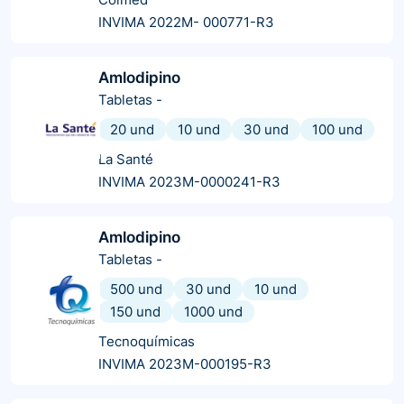
INVIMA 2022M- 000771-R3
Amlodipino
Tabletas
-
20 und
10 und
30 und
100 und
La Santé
INVIMA 2023M-0000241-R3
Amlodipino
Tabletas
-
500 und
30 und
10 und
150 und
1000 und
Tecnoquímicas
INVIMA 2023M-000195-R3