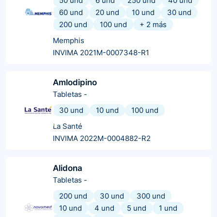
50 und
6 und
250 und
40 und
60 und
20 und
10 und
30 und
200 und
100 und
+
2
más
Memphis
INVIMA 2021M-0007348-R1
Amlodipino
Tabletas
-
30 und
10 und
100 und
La Santé
INVIMA 2022M-0004882-R2
Alidona
Tabletas
-
200 und
30 und
300 und
10 und
4 und
5 und
1 und