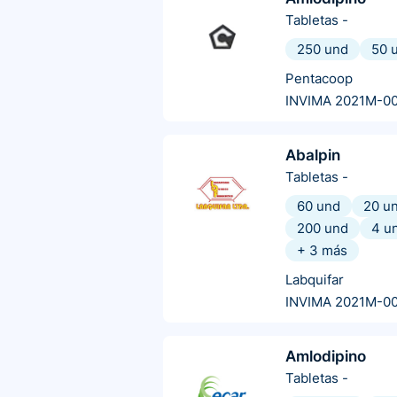
Tabletas
-
250 und
50 
Pentacoop
INVIMA 2021M-0
Abalpin
Tabletas
-
60 und
20 u
200 und
4 u
+
3
más
Labquifar
INVIMA 2021M-0
Amlodipino
Tabletas
-