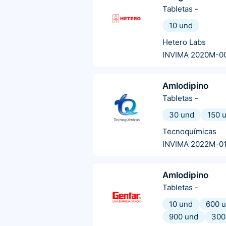
Tabletas
-
10 und
Hetero Labs
INVIMA 2020M-0
Amlodipino
Tabletas
-
30 und
150 
Tecnoquímicas
INVIMA 2022M-0
Amlodipino
Tabletas
-
10 und
600 
900 und
300