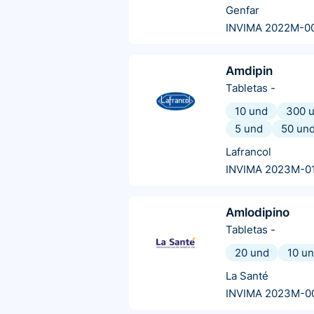
Genfar
INVIMA 2022M-0
Amdipin
Tabletas
-
10 und
300 
5 und
50 un
Lafrancol
INVIMA 2023M-0
Amlodipino
Tabletas
-
20 und
10 u
La Santé
INVIMA 2023M-0