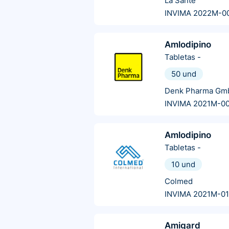
La Santé
INVIMA 2022M-0
Amlodipino
Tabletas
-
50 und
Denk Pharma Gmb
INVIMA 2021M-0
Amlodipino
Tabletas
-
10 und
Colmed
INVIMA 2021M-0
Amigard