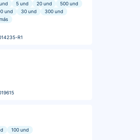
 und
5 und
20 und
500 und
00 und
30 und
300 und
más
014235-R1
019615
nd
100 und