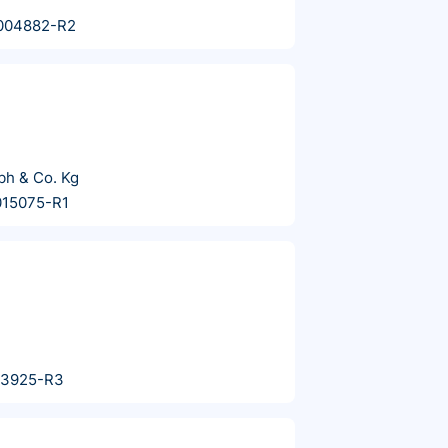
004882-R2
h & Co. Kg
015075-R1
13925-R3