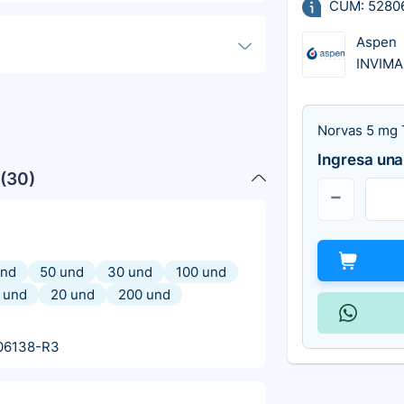
CUM: 5280
Aspen
INVIMA
Norvas 5 mg T
Ingresa una
(
30
)
und
50 und
30 und
100 und
 und
20 und
200 und
06138-R3