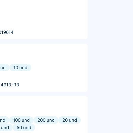
019614
und
10 und
14913-R3
und
100 und
200 und
20 und
 und
50 und