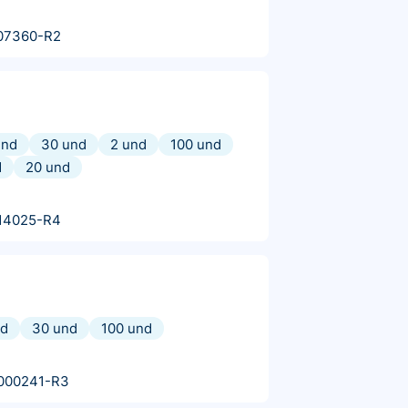
07360-R2
und
30 und
2 und
100 und
d
20 und
14025-R4
nd
30 und
100 und
000241-R3