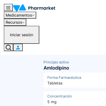
Medicamentos
Recursos
Iniciar sesión
Principio activo
Amlodipino
Forma Farmacéutica
Tabletas
Concentración
5 mg