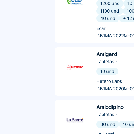
1200 und
10
1100 und
10
40 und
+
12
Ecar
INVIMA 2022M-0
Amigard
Tabletas
-
10 und
Hetero Labs
INVIMA 2020M-0
Amlodipino
Tabletas
-
30 und
10 u