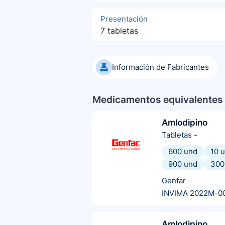
Presentación
7 tabletas
Información de Fabricantes
Medicamentos equivalentes 
Amlodipino
Tabletas
-
600 und
10 
900 und
300
Genfar
INVIMA 2022M-0
Amlodipino