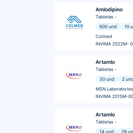
Amlodipino
Tabletas
-
600 und
10 
Colmed
INVIMA 2022M- 
Artamlo
Tabletas
-
30 und
2 un
MSN Laboratorie
INVIMA 2015M-0
Artamlo
Tabletas
-
14 und
28 u