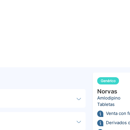
Genérico
Norvas
Amlodipino
Tabletas
Venta con 
Derivados d