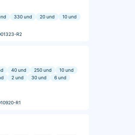
und
330 und
20 und
10 und
001323-R2
nd
40 und
250 und
10 und
nd
2 und
30 und
6 und
010920-R1