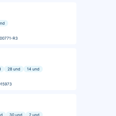
und
000771-R3
d
28 und
14 und
s
015973
nd
30 und
2 und