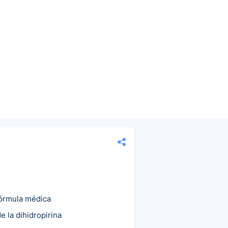
fórmula médica
e la dihidropirina