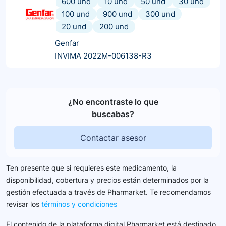
600 und
10 und
50 und
30 und
100 und
900 und
300 und
20 und
200 und
Genfar
INVIMA 2022M-006138-R3
¿No encontraste lo que
buscabas?
Contactar asesor
Ten presente que si requieres este medicamento, la
disponibilidad, cobertura y precios están determinados por la
gestión efectuada a través de Pharmarket. Te recomendamos
revisar los
términos y condiciones
El contenido de la plataforma digital Pharmarket está destinado