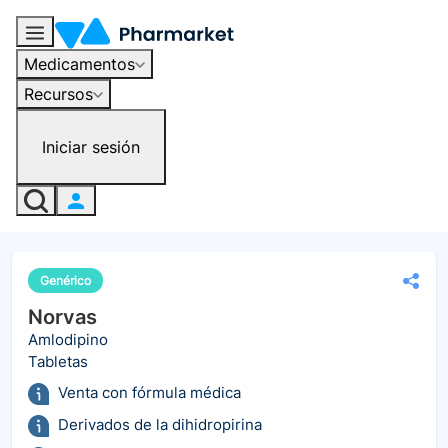
Medicamentos
Recursos
Iniciar sesión
Genérico
Norvas
Amlodipino
Tabletas
Venta con fórmula médica
Derivados de la dihidropirina