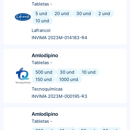
Tabletas
-
5 und
20 und
30 und
2 und
10 und
Lafrancol
INVIMA 2023M-014183-R4
Amlodipino
Tabletas
-
500 und
30 und
10 und
150 und
1000 und
Tecnoquímicas
INVIMA 2023M-000195-R3
Amlodipino
Tabletas
-