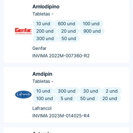
Amlodipino
Tabletas
-
10 und
600 und
100 und
200 und
20 und
900 und
300 und
50 und
Genfar
INVIMA 2022M-007360-R2
Amdipin
Tabletas
-
10 und
300 und
30 und
2 und
100 und
5 und
50 und
20 und
Lafrancol
INVIMA 2023M-014025-R4