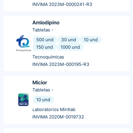
INVIMA 2023M-0000241-R3
Amlodipino
Tabletas
-
500 und
30 und
10 und
150 und
1000 und
Tecnoquímicas
INVIMA 2023M-000195-R3
Micior
Tabletas
-
10 und
Laboratorios Mintlab
INVIMA 2020M-0019732