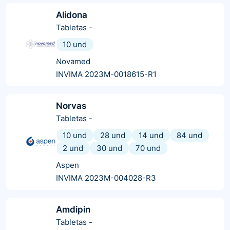
Alidona
Tabletas
-
10 und
Novamed
INVIMA 2023M-0018615-R1
Norvas
Tabletas
-
10 und
28 und
14 und
84 und
2 und
30 und
70 und
Aspen
INVIMA 2023M-004028-R3
Amdipin
Tabletas
-