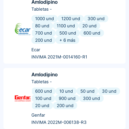
Amlodipino
Tabletas
-
1000 und
1200 und
300 und
80 und
1100 und
20 und
700 und
500 und
600 und
200 und
+
6
más
Ecar
INVIMA 2021M-0014160-R1
Amlodipino
Tabletas
-
600 und
10 und
50 und
30 und
100 und
900 und
300 und
20 und
200 und
Genfar
INVIMA 2022M-006138-R3