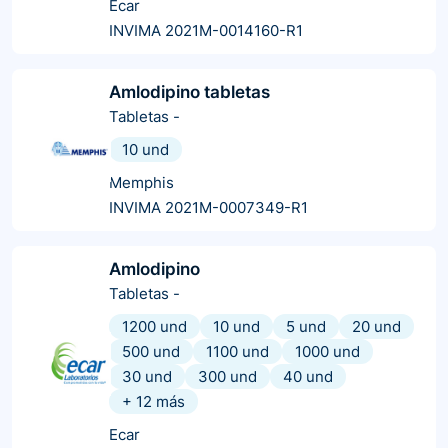
Ecar
INVIMA 2021M-0014160-R1
Amlodipino tabletas
Tabletas
-
10 und
Memphis
INVIMA 2021M-0007349-R1
Amlodipino
Tabletas
-
1200 und
10 und
5 und
20 und
500 und
1100 und
1000 und
30 und
300 und
40 und
+
12
más
Ecar