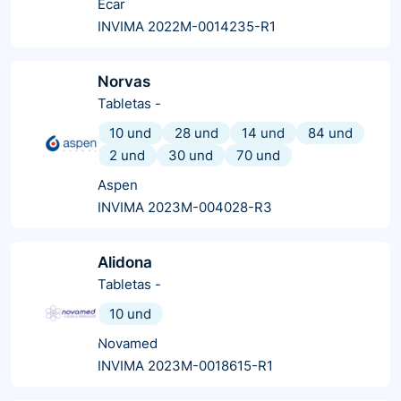
Ecar
INVIMA 2022M-0014235-R1
Norvas
Tabletas
-
10 und
28 und
14 und
84 und
2 und
30 und
70 und
Aspen
INVIMA 2023M-004028-R3
Alidona
Tabletas
-
10 und
Novamed
INVIMA 2023M-0018615-R1