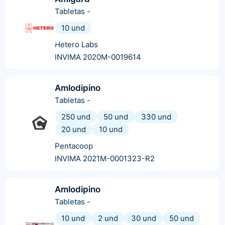
Tabletas
-
10 und
Hetero Labs
INVIMA 2020M-0019614
Amlodipino
Tabletas
-
250 und
50 und
330 und
20 und
10 und
Pentacoop
INVIMA 2021M-0001323-R2
Amlodipino
Tabletas
-
10 und
2 und
30 und
50 und