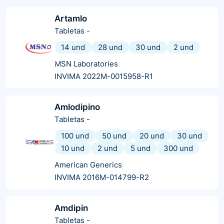
Artamlo
Tabletas
-
14 und
28 und
30 und
2 und
MSN Laboratories
INVIMA 2022M-0015958-R1
Amlodipino
Tabletas
-
100 und
50 und
20 und
30 und
10 und
2 und
5 und
300 und
American Generics
INVIMA 2016M-014799-R2
Amdipin
Tabletas
-