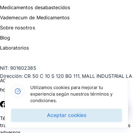
Medicamentos desabastecidos
Vademecum de Medicamentos
Sobre nosotros
Blog
Laboratorios
Te puede interesar
NIT:
901602385
Dirección:
CR 50 C 10 S 120 BG 111, MALL INDUSTRIAL LA
AGUACATALA, Medellín - Antioquia, COL
Utilizamos cookies para mejorar tu
hola@pharmarket.co
experiencia según nuestros términos y
condiciones.
©
2026
Pharmarket. Todos los derechos reservados.
Aceptar cookies
Términos y condiciones
Política de privacidad
Política de
tratamiento de datos personales
PQRS
Reporte de eventos
adversos