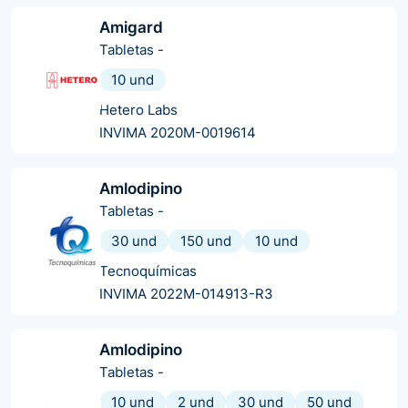
Amigard
Tabletas
-
10 und
Hetero Labs
INVIMA 2020M-0019614
Amlodipino
Tabletas
-
30 und
150 und
10 und
Tecnoquímicas
INVIMA 2022M-014913-R3
Amlodipino
Tabletas
-
10 und
2 und
30 und
50 und