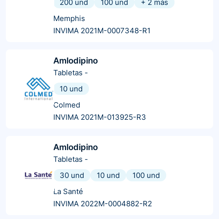
200 und
100 und
+
2
más
Memphis
INVIMA 2021M-0007348-R1
Amlodipino
Tabletas
-
10 und
Colmed
INVIMA 2021M-013925-R3
Amlodipino
Tabletas
-
30 und
10 und
100 und
La Santé
INVIMA 2022M-0004882-R2