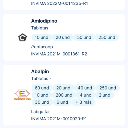
INVIMA 2022M-0014235-R1
Amlodipino
Tabletas
-
10 und
20 und
50 und
250 und
Pentacoop
INVIMA 2021M-0001361-R2
Abalpin
Tabletas
-
60 und
20 und
40 und
250 und
10 und
200 und
4 und
2 und
30 und
6 und
+
3
más
Labquifar
INVIMA 2021M-0010920-R1