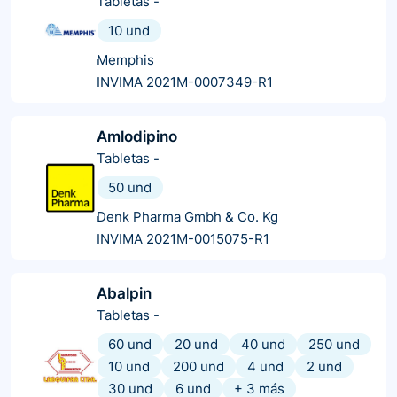
Tabletas
-
10 und
Memphis
INVIMA 2021M-0007349-R1
Amlodipino
Tabletas
-
50 und
Denk Pharma Gmbh & Co. Kg
INVIMA 2021M-0015075-R1
Abalpin
Tabletas
-
60 und
20 und
40 und
250 und
10 und
200 und
4 und
2 und
30 und
6 und
+
3
más