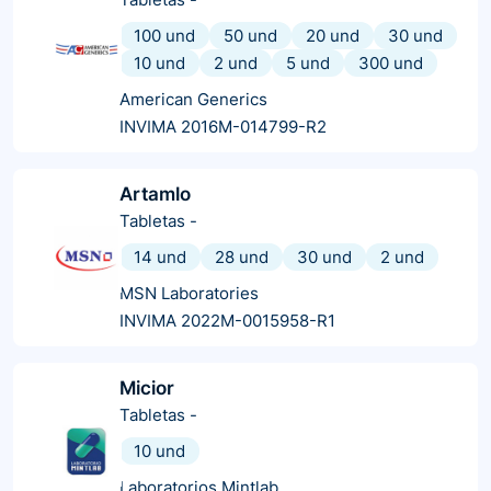
100 und
50 und
20 und
30 und
10 und
2 und
5 und
300 und
American Generics
INVIMA 2016M-014799-R2
Artamlo
Tabletas
-
14 und
28 und
30 und
2 und
MSN Laboratories
INVIMA 2022M-0015958-R1
Micior
Tabletas
-
10 und
Laboratorios Mintlab