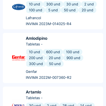
10 und
300 und
30 und
2 und
100 und
5 und
50 und
20 und
Lafrancol
INVIMA 2023M-014025-R4
Amlodipino
Tabletas
-
10 und
600 und
100 und
200 und
20 und
900 und
300 und
50 und
Genfar
INVIMA 2022M-007360-R2
Artamlo
Tabletas
-
30 und
2 und
28 und
14 und