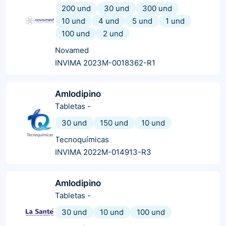
200 und
30 und
300 und
10 und
4 und
5 und
1 und
100 und
2 und
Novamed
INVIMA 2023M-0018362-R1
Amlodipino
Tabletas
-
30 und
150 und
10 und
Tecnoquímicas
INVIMA 2022M-014913-R3
Amlodipino
Tabletas
-
30 und
10 und
100 und