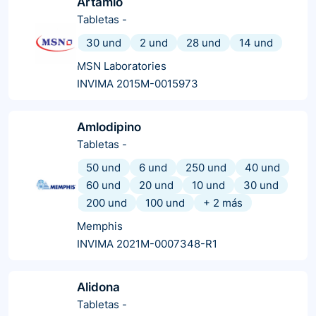
Artamlo
Tabletas
-
30 und
2 und
28 und
14 und
MSN Laboratories
INVIMA 2015M-0015973
Amlodipino
Tabletas
-
50 und
6 und
250 und
40 und
60 und
20 und
10 und
30 und
200 und
100 und
+
2
más
Memphis
INVIMA 2021M-0007348-R1
Alidona
Tabletas
-