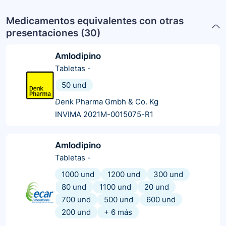
Medicamentos equivalentes con otras
presentaciones (
30
)
Amlodipino
Tabletas
-
50 und
Denk Pharma Gmbh & Co. Kg
INVIMA 2021M-0015075-R1
Amlodipino
Tabletas
-
1000 und
1200 und
300 und
80 und
1100 und
20 und
700 und
500 und
600 und
200 und
+
6
más