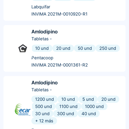
Labquifar
INVIMA 2021M-0010920-R1
Amlodipino
Tabletas
-
10 und
20 und
50 und
250 und
Pentacoop
INVIMA 2021M-0001361-R2
Amlodipino
Tabletas
-
1200 und
10 und
5 und
20 und
500 und
1100 und
1000 und
30 und
300 und
40 und
+
12
más