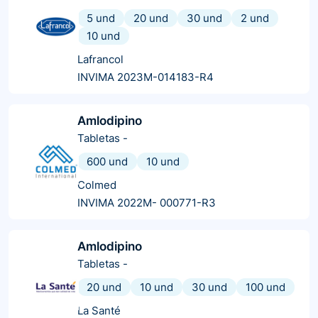
5 und
20 und
30 und
2 und
10 und
Lafrancol
INVIMA 2023M-014183-R4
Amlodipino
Tabletas
-
600 und
10 und
Colmed
INVIMA 2022M- 000771-R3
Amlodipino
Tabletas
-
20 und
10 und
30 und
100 und
La Santé