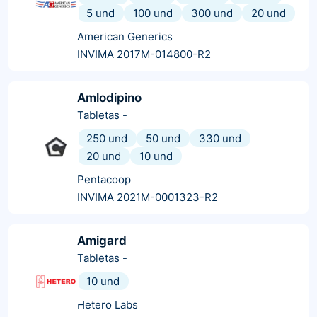
5 und
100 und
300 und
20 und
American Generics
INVIMA 2017M-014800-R2
Amlodipino
Tabletas
-
250 und
50 und
330 und
20 und
10 und
Pentacoop
INVIMA 2021M-0001323-R2
Amigard
Tabletas
-
10 und
Hetero Labs