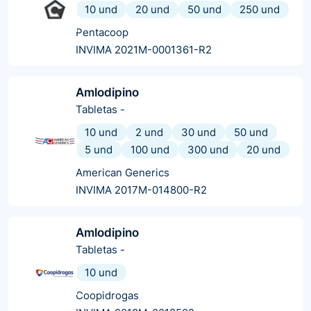
10 und
20 und
50 und
250 und
Pentacoop
INVIMA 2021M-0001361-R2
Amlodipino
Tabletas
-
10 und
2 und
30 und
50 und
5 und
100 und
300 und
20 und
American Generics
INVIMA 2017M-014800-R2
Amlodipino
Tabletas
-
10 und
Coopidrogas