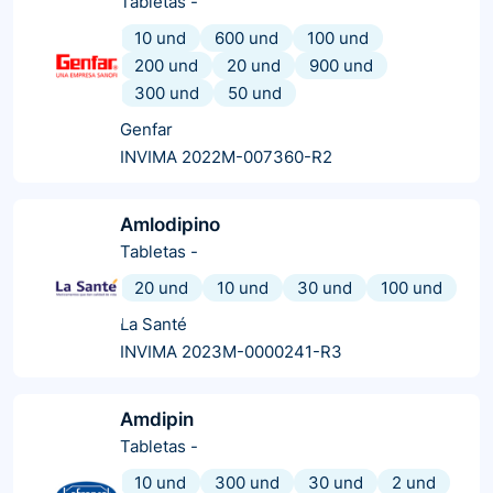
Tabletas
-
10 und
600 und
100 und
200 und
20 und
900 und
300 und
50 und
Genfar
INVIMA 2022M-007360-R2
Amlodipino
Tabletas
-
20 und
10 und
30 und
100 und
La Santé
INVIMA 2023M-0000241-R3
Amdipin
Tabletas
-
10 und
300 und
30 und
2 und