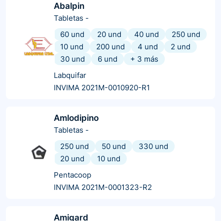
Abalpin
Tabletas
-
60 und
20 und
40 und
250 und
10 und
200 und
4 und
2 und
30 und
6 und
+
3
más
Labquifar
INVIMA 2021M-0010920-R1
Amlodipino
Tabletas
-
250 und
50 und
330 und
20 und
10 und
Pentacoop
INVIMA 2021M-0001323-R2
Amigard