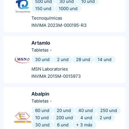
500 und
30 und
10 und
150 und
1000 und
Tecnoquímicas
INVIMA 2023M-000195-R3
Artamlo
Tabletas
-
30 und
2 und
28 und
14 und
MSN Laboratories
INVIMA 2015M-0015973
Abalpin
Tabletas
-
60 und
20 und
40 und
250 und
10 und
200 und
4 und
2 und
30 und
6 und
+
3
más