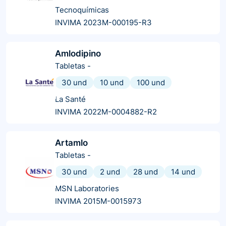
Tecnoquímicas
INVIMA 2023M-000195-R3
Amlodipino
Tabletas
-
30 und
10 und
100 und
La Santé
INVIMA 2022M-0004882-R2
Artamlo
Tabletas
-
30 und
2 und
28 und
14 und
MSN Laboratories
INVIMA 2015M-0015973