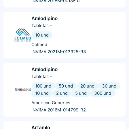
INVIMA 2018M-0018502
Amlodipino
Tabletas
-
10 und
Colmed
INVIMA 2021M-013925-R3
Amlodipino
Tabletas
-
100 und
50 und
20 und
30 und
10 und
2 und
5 und
300 und
American Generics
INVIMA 2016M-014799-R2
Artamlo