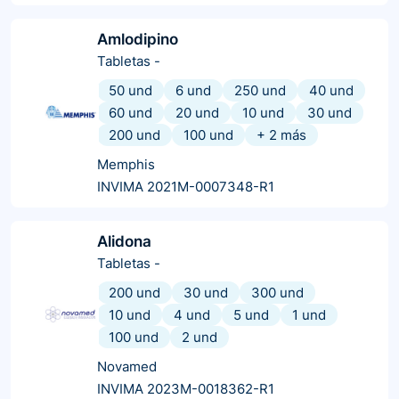
Amlodipino
Tabletas
-
50 und
6 und
250 und
40 und
60 und
20 und
10 und
30 und
200 und
100 und
+
2
más
Memphis
INVIMA 2021M-0007348-R1
Alidona
Tabletas
-
200 und
30 und
300 und
10 und
4 und
5 und
1 und
100 und
2 und
Novamed
INVIMA 2023M-0018362-R1