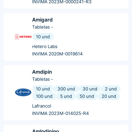
INVIMA 2023M-0000241-R3
Amigard
Tabletas
-
10 und
Hetero Labs
INVIMA 2020M-0019614
Amdipin
Tabletas
-
10 und
300 und
30 und
2 und
100 und
5 und
50 und
20 und
Lafrancol
INVIMA 2023M-014025-R4
Amlodipino