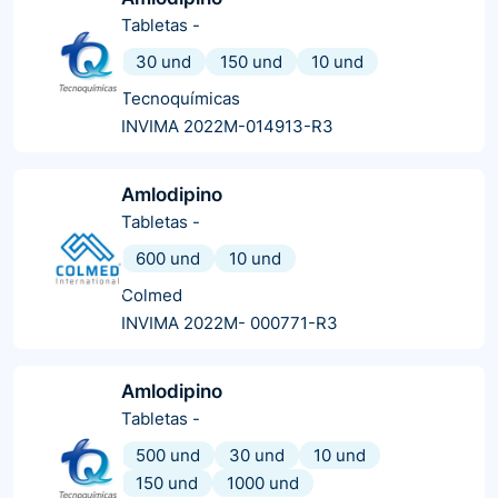
Tabletas
-
30 und
150 und
10 und
Tecnoquímicas
INVIMA 2022M-014913-R3
Amlodipino
Tabletas
-
600 und
10 und
Colmed
INVIMA 2022M- 000771-R3
Amlodipino
Tabletas
-
500 und
30 und
10 und
150 und
1000 und