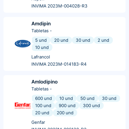
INVIMA 2023M-004028-R3
Amdipin
Tabletas
-
5 und
20 und
30 und
2 und
10 und
Lafrancol
INVIMA 2023M-014183-R4
Amlodipino
Tabletas
-
600 und
10 und
50 und
30 und
100 und
900 und
300 und
20 und
200 und
Genfar