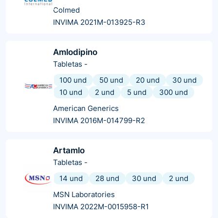
Colmed
INVIMA 2021M-013925-R3
Amlodipino
Tabletas
-
100 und
50 und
20 und
30 und
10 und
2 und
5 und
300 und
American Generics
INVIMA 2016M-014799-R2
Artamlo
Tabletas
-
14 und
28 und
30 und
2 und
MSN Laboratories
INVIMA 2022M-0015958-R1