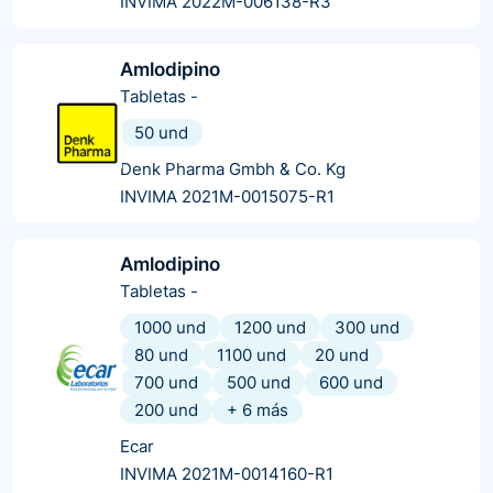
INVIMA 2022M-006138-R3
Amlodipino
Tabletas
-
50 und
Denk Pharma Gmbh & Co. Kg
INVIMA 2021M-0015075-R1
Amlodipino
Tabletas
-
1000 und
1200 und
300 und
80 und
1100 und
20 und
700 und
500 und
600 und
200 und
+
6
más
Ecar
INVIMA 2021M-0014160-R1