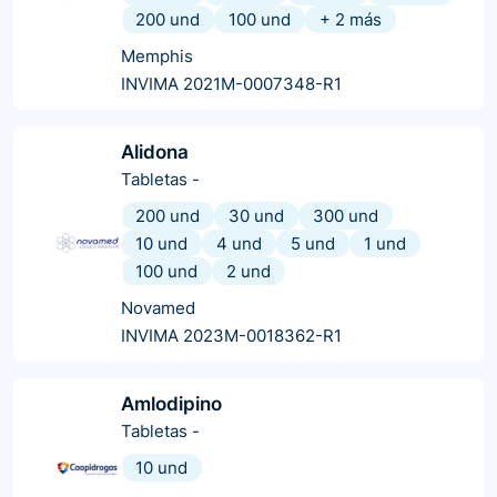
200 und
100 und
+
2
más
Memphis
INVIMA 2021M-0007348-R1
Alidona
Tabletas
-
200 und
30 und
300 und
10 und
4 und
5 und
1 und
100 und
2 und
Novamed
INVIMA 2023M-0018362-R1
Amlodipino
Tabletas
-
10 und