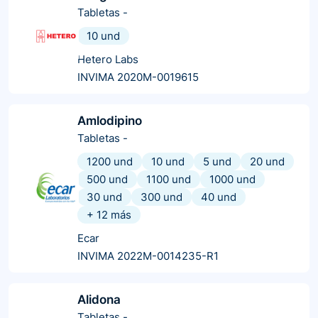
Tabletas
-
10 und
Hetero Labs
INVIMA 2020M-0019615
Amlodipino
Tabletas
-
1200 und
10 und
5 und
20 und
500 und
1100 und
1000 und
30 und
300 und
40 und
+
12
más
Ecar
INVIMA 2022M-0014235-R1
Alidona
Tabletas
-