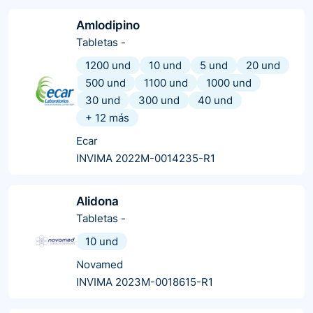
Amlodipino
Tabletas
-
1200 und
10 und
5 und
20 und
500 und
1100 und
1000 und
30 und
300 und
40 und
+
12
más
Ecar
INVIMA 2022M-0014235-R1
Alidona
Tabletas
-
10 und
Novamed
INVIMA 2023M-0018615-R1