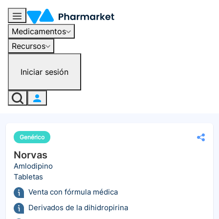
Medicamentos
Recursos
Iniciar sesión
Genérico
Norvas
Amlodipino
Tabletas
Venta con fórmula médica
Derivados de la dihidropirina