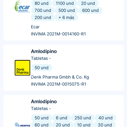
80 und
1100 und
20 und
700 und
500 und
600 und
200 und
+
6
más
Ecar
INVIMA 2021M-0014160-R1
Amlodipino
Tabletas
-
50 und
Denk Pharma Gmbh & Co. Kg
INVIMA 2021M-0015075-R1
Amlodipino
Tabletas
-
50 und
6 und
250 und
40 und
60 und
20 und
10 und
30 und