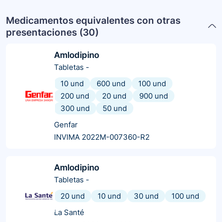
Medicamentos equivalentes con otras
presentaciones (
30
)
Amlodipino
Tabletas
-
10 und
600 und
100 und
200 und
20 und
900 und
300 und
50 und
Genfar
INVIMA 2022M-007360-R2
Amlodipino
Tabletas
-
20 und
10 und
30 und
100 und
La Santé