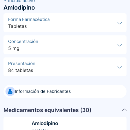
Principio activo
Amlodipino
Forma Farmacéutica
Tabletas
Concentración
5 mg
Presentación
84 tabletas
Información de Fabricantes
Medicamentos equivalentes (
30
)
Amlodipino