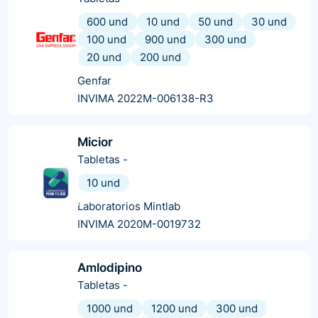
600 und
10 und
50 und
30 und
100 und
900 und
300 und
20 und
200 und
Genfar
INVIMA 2022M-006138-R3
Micior
Tabletas
-
10 und
Laboratorios Mintlab
INVIMA 2020M-0019732
Amlodipino
Tabletas
-
1000 und
1200 und
300 und