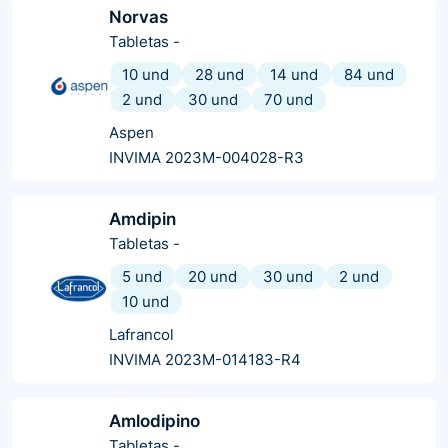
Norvas
Tabletas
-
10 und
28 und
14 und
84 und
2 und
30 und
70 und
Aspen
INVIMA 2023M-004028-R3
Amdipin
Tabletas
-
5 und
20 und
30 und
2 und
10 und
Lafrancol
INVIMA 2023M-014183-R4
Amlodipino
Tabletas
-