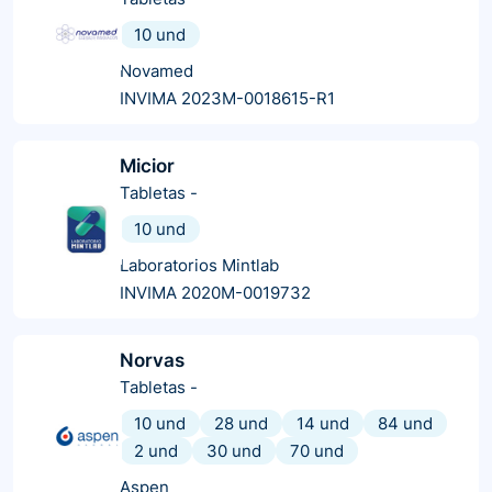
10 und
Novamed
INVIMA 2023M-0018615-R1
Micior
Tabletas
-
10 und
Laboratorios Mintlab
INVIMA 2020M-0019732
Norvas
Tabletas
-
10 und
28 und
14 und
84 und
2 und
30 und
70 und
Aspen