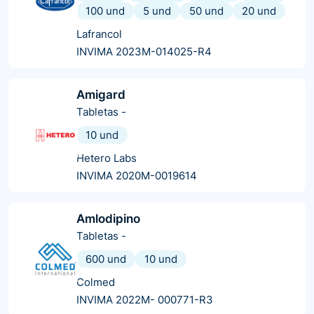
100 und
5 und
50 und
20 und
Lafrancol
INVIMA 2023M-014025-R4
Amigard
Tabletas
-
10 und
Hetero Labs
INVIMA 2020M-0019614
Amlodipino
Tabletas
-
600 und
10 und
Colmed
INVIMA 2022M- 000771-R3