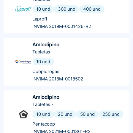
10 und
300 und
400 und
Laproff
INVIMA 2019M-0001426-R2
Amlodipino
Tabletas
-
10 und
Coopidrogas
INVIMA 2018M-0018502
Amlodipino
Tabletas
-
10 und
20 und
50 und
250 und
Pentacoop
INVIMA 2021M-0001361-R2