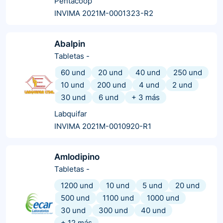
Pentacoop
INVIMA 2021M-0001323-R2
Abalpin
Tabletas
-
60 und
20 und
40 und
250 und
10 und
200 und
4 und
2 und
30 und
6 und
+
3
más
Labquifar
INVIMA 2021M-0010920-R1
Amlodipino
Tabletas
-
1200 und
10 und
5 und
20 und
500 und
1100 und
1000 und
30 und
300 und
40 und
+
12
más