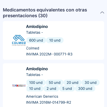
Medicamentos equivalentes con otras
presentaciones (
30
)
Amlodipino
Tabletas
-
600 und
10 und
Colmed
INVIMA 2022M- 000771-R3
Amlodipino
Tabletas
-
100 und
50 und
20 und
30 und
10 und
2 und
5 und
300 und
American Generics
INVIMA 2016M-014799-R2