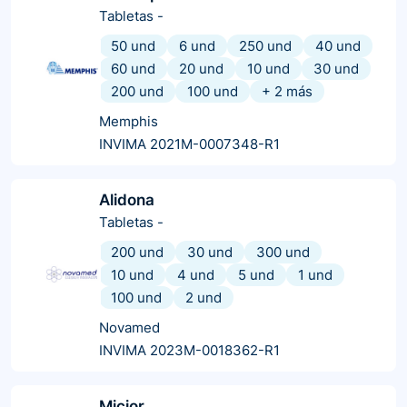
Tabletas
-
50 und
6 und
250 und
40 und
60 und
20 und
10 und
30 und
200 und
100 und
+
2
más
Memphis
INVIMA 2021M-0007348-R1
Alidona
Tabletas
-
200 und
30 und
300 und
10 und
4 und
5 und
1 und
100 und
2 und
Novamed
INVIMA 2023M-0018362-R1
Micior