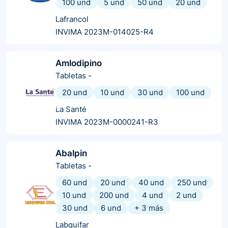
100 und
5 und
50 und
20 und
Lafrancol
INVIMA 2023M-014025-R4
Amlodipino
Tabletas
-
20 und
10 und
30 und
100 und
La Santé
INVIMA 2023M-0000241-R3
Abalpin
Tabletas
-
60 und
20 und
40 und
250 und
10 und
200 und
4 und
2 und
30 und
6 und
+
3
más
Labquifar