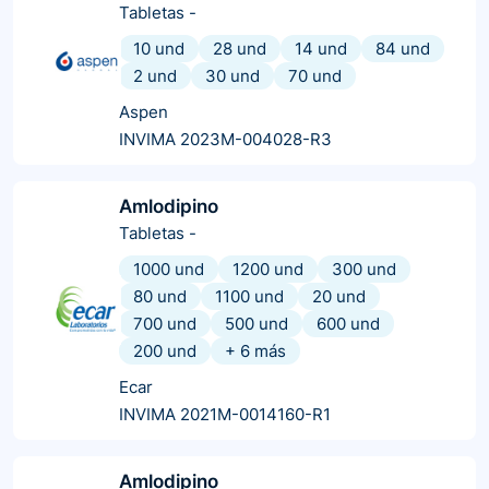
Tabletas
-
10 und
28 und
14 und
84 und
2 und
30 und
70 und
Aspen
INVIMA 2023M-004028-R3
Amlodipino
Tabletas
-
1000 und
1200 und
300 und
80 und
1100 und
20 und
700 und
500 und
600 und
200 und
+
6
más
Ecar
INVIMA 2021M-0014160-R1
Amlodipino