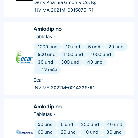
Denk Pharma Gmbh & Co. Kg
INVIMA 2021M-0015075-R1
Amlodipino
Tabletas
-
1200 und
10 und
5 und
20 und
500 und
1100 und
1000 und
30 und
300 und
40 und
+
12
más
Ecar
INVIMA 2022M-0014235-R1
Amlodipino
Tabletas
-
50 und
6 und
250 und
40 und
60 und
20 und
10 und
30 und