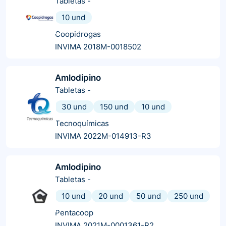
Tabletas
-
10 und
Coopidrogas
INVIMA 2018M-0018502
Amlodipino
Tabletas
-
30 und
150 und
10 und
Tecnoquímicas
INVIMA 2022M-014913-R3
Amlodipino
Tabletas
-
10 und
20 und
50 und
250 und
Pentacoop
INVIMA 2021M-0001361-R2