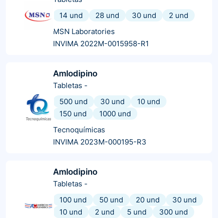
14 und
28 und
30 und
2 und
MSN Laboratories
INVIMA 2022M-0015958-R1
Amlodipino
Tabletas
-
500 und
30 und
10 und
150 und
1000 und
Tecnoquímicas
INVIMA 2023M-000195-R3
Amlodipino
Tabletas
-
100 und
50 und
20 und
30 und
10 und
2 und
5 und
300 und