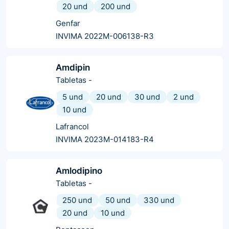
20 und
200 und
Genfar
INVIMA 2022M-006138-R3
Amdipin
Tabletas
-
5 und
20 und
30 und
2 und
10 und
Lafrancol
INVIMA 2023M-014183-R4
Amlodipino
Tabletas
-
250 und
50 und
330 und
20 und
10 und