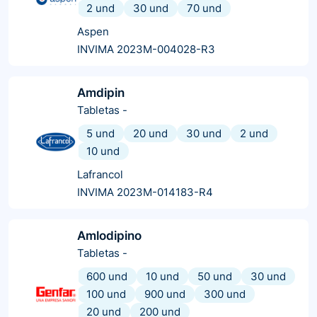
2 und
30 und
70 und
Aspen
INVIMA 2023M-004028-R3
Amdipin
Tabletas
-
5 und
20 und
30 und
2 und
10 und
Lafrancol
INVIMA 2023M-014183-R4
Amlodipino
Tabletas
-
600 und
10 und
50 und
30 und
100 und
900 und
300 und
20 und
200 und