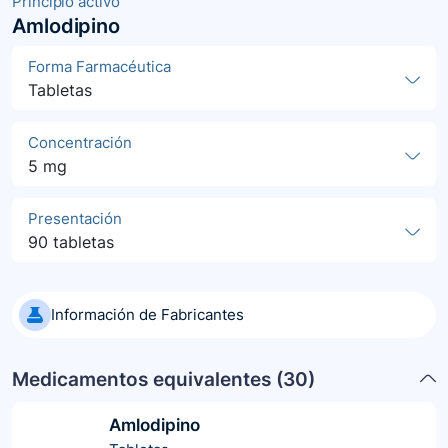
Principio activo
Amlodipino
Forma Farmacéutica
Tabletas
Concentración
5 mg
Presentación
90 tabletas
Información de Fabricantes
Medicamentos equivalentes (
30
)
Amlodipino