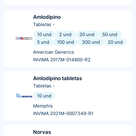
Amlodipino
Tabletas
-
10 und
2 und
30 und
50 und
5 und
100 und
300 und
20 und
American Generics
INVIMA 2017M-014800-R2
Amlodipino tabletas
Tabletas
-
10 und
Memphis
INVIMA 2021M-0007349-R1
Norvas