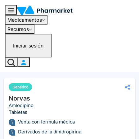
Medicamentos
Recursos
Iniciar sesión
Genérico
Norvas
Amlodipino
Tabletas
Venta con fórmula médica
Derivados de la dihidropirina