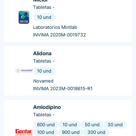
Tabletas
-
10 und
Laboratorios Mintlab
INVIMA 2020M-0019732
Alidona
Tabletas
-
10 und
Novamed
INVIMA 2023M-0018615-R1
Amlodipino
Tabletas
-
600 und
10 und
50 und
30 und
100 und
900 und
300 und