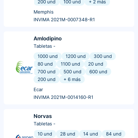
200 und
100 und
+
2
más
Memphis
INVIMA 2021M-0007348-R1
Amlodipino
Tabletas
-
1000 und
1200 und
300 und
80 und
1100 und
20 und
700 und
500 und
600 und
200 und
+
6
más
Ecar
INVIMA 2021M-0014160-R1
Norvas
Tabletas
-
10 und
28 und
14 und
84 und