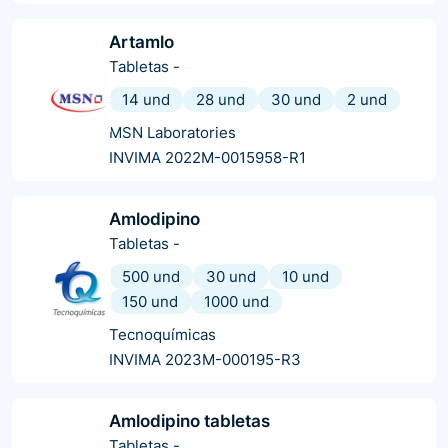
Artamlo
Tabletas
-
14 und
28 und
30 und
2 und
MSN Laboratories
INVIMA 2022M-0015958-R1
Amlodipino
Tabletas
-
500 und
30 und
10 und
150 und
1000 und
Tecnoquímicas
INVIMA 2023M-000195-R3
Amlodipino tabletas
Tabletas
-