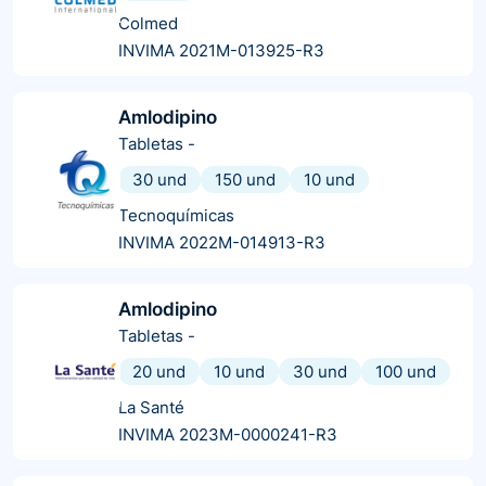
Colmed
INVIMA 2021M-013925-R3
Amlodipino
Tabletas
-
30 und
150 und
10 und
Tecnoquímicas
INVIMA 2022M-014913-R3
Amlodipino
Tabletas
-
20 und
10 und
30 und
100 und
La Santé
INVIMA 2023M-0000241-R3