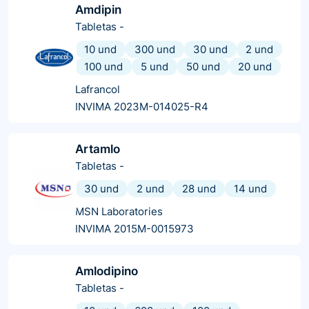
Amdipin
Tabletas
-
10 und
300 und
30 und
2 und
100 und
5 und
50 und
20 und
Lafrancol
INVIMA 2023M-014025-R4
Artamlo
Tabletas
-
30 und
2 und
28 und
14 und
MSN Laboratories
INVIMA 2015M-0015973
Amlodipino
Tabletas
-