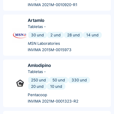
INVIMA 2021M-0010920-R1
Artamlo
Tabletas
-
30 und
2 und
28 und
14 und
MSN Laboratories
INVIMA 2015M-0015973
Amlodipino
Tabletas
-
250 und
50 und
330 und
20 und
10 und
Pentacoop
INVIMA 2021M-0001323-R2