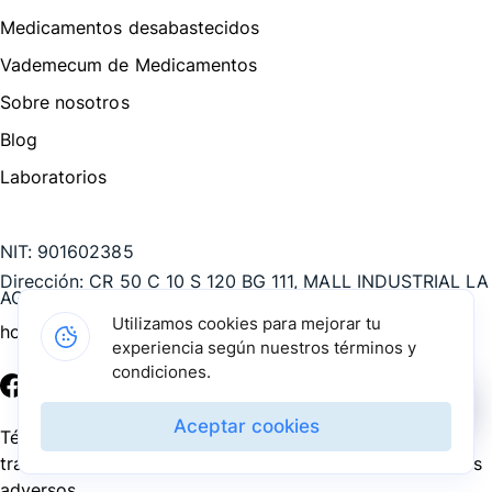
Medicamentos desabastecidos
Vademecum de Medicamentos
Sobre nosotros
Blog
Laboratorios
Te puede interesar
NIT:
901602385
Dirección:
CR 50 C 10 S 120 BG 111, MALL INDUSTRIAL LA
AGUACATALA, Medellín - Antioquia, COL
Utilizamos cookies para mejorar tu
hola@pharmarket.co
experiencia según nuestros términos y
condiciones.
©
2026
Pharmarket. Todos los derechos reservados.
Aceptar cookies
Términos y condiciones
Política de privacidad
Política de
tratamiento de datos personales
PQRS
Reporte de eventos
adversos