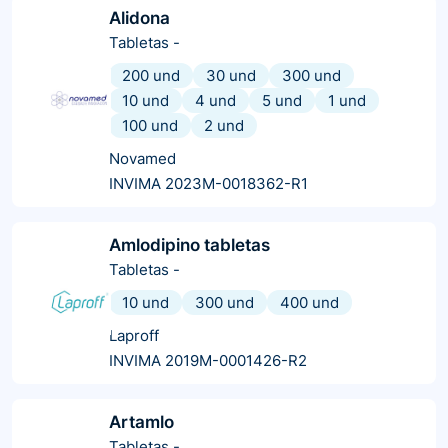
Alidona
Tabletas
-
200 und
30 und
300 und
10 und
4 und
5 und
1 und
100 und
2 und
Novamed
INVIMA 2023M-0018362-R1
Amlodipino tabletas
Tabletas
-
10 und
300 und
400 und
Laproff
INVIMA 2019M-0001426-R2
Artamlo
Tabletas
-