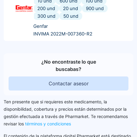
10 und
600 und
100 und
200 und
20 und
900 und
300 und
50 und
Genfar
INVIMA 2022M-007360-R2
¿No encontraste lo que
buscabas?
Contactar asesor
Ten presente que si requieres este medicamento, la
disponibilidad, cobertura y precios están determinados por la
gestión efectuada a través de Pharmarket. Te recomendamos
revisar los
términos y condiciones
El contenido de la plataforma digital Pharmarket está destinado