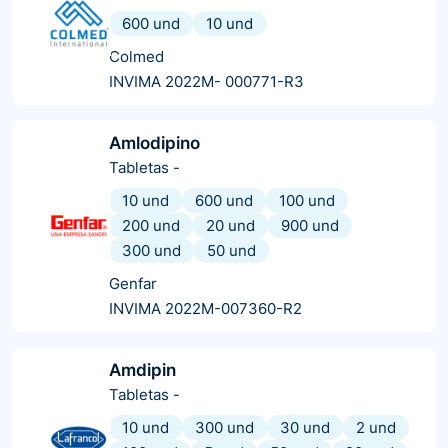
600 und
10 und
Colmed
INVIMA 2022M- 000771-R3
Amlodipino
Tabletas
-
10 und
600 und
100 und
200 und
20 und
900 und
300 und
50 und
Genfar
INVIMA 2022M-007360-R2
Amdipin
Tabletas
-
10 und
300 und
30 und
2 und