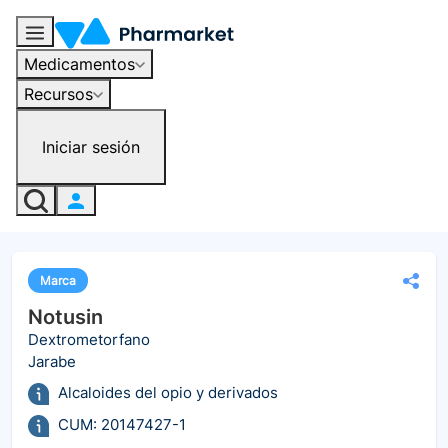
Medicamentos
Recursos
Iniciar sesión
Marca
Notusin
Dextrometorfano
Jarabe
Alcaloides del opio y derivados
CUM: 20147427-1