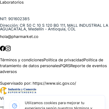
Laboratorios
Te puede interesar
NIT:
901602385
Dirección:
CR 50 C 10 S 120 BG 111, MALL INDUSTRIAL LA
AGUACATALA, Medellín - Antioquia, COL
hola@pharmarket.co
©
2026
Pharmarket. Todos los derechos reservados.
Términos y condiciones
Política de privacidad
Política de
tratamiento de datos personales
PQRS
Reporte de eventos
adversos
Supervisado por:
https://www.sic.gov.co/
Vigilado por:
https://www.dssa.gov.co/
Utilizamos cookies para mejorar tu
experiencia según nuestros términos y