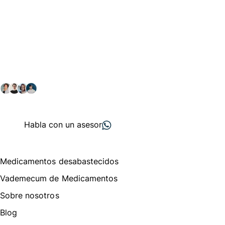
Conéctate con nuestra
comunidad farmacéutica
Explora nuestras soluciones y servicios para el sector
salud y farmacéutico.
+ 2000
proveedores
nos recomiendan
Habla con un asesor
Menú de navegación
Medicamentos desabastecidos
Vademecum de Medicamentos
Sobre nosotros
Blog