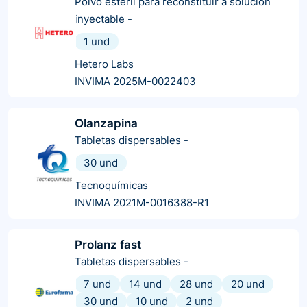
Polvo estéril para reconstituir a solución
inyectable
-
1 und
Hetero Labs
INVIMA 2025M-0022403
Olanzapina
Tabletas dispersables
-
30 und
Tecnoquímicas
INVIMA 2021M-0016388-R1
Prolanz fast
Tabletas dispersables
-
7 und
14 und
28 und
20 und
30 und
10 und
2 und