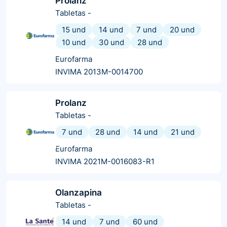
Prolanz
Tabletas
-
15 und
14 und
7 und
20 und
10 und
30 und
28 und
Eurofarma
INVIMA 2013M-0014700
Prolanz
Tabletas
-
7 und
28 und
14 und
21 und
Eurofarma
INVIMA 2021M-0016083-R1
Olanzapina
Tabletas
-
14 und
7 und
60 und