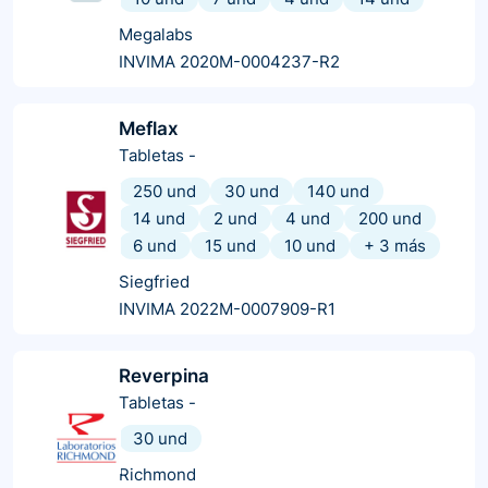
Megalabs
INVIMA 2020M-0004237-R2
Meflax
Tabletas
-
250 und
30 und
140 und
14 und
2 und
4 und
200 und
6 und
15 und
10 und
+
3
más
Siegfried
INVIMA 2022M-0007909-R1
Reverpina
Tabletas
-
30 und
Richmond