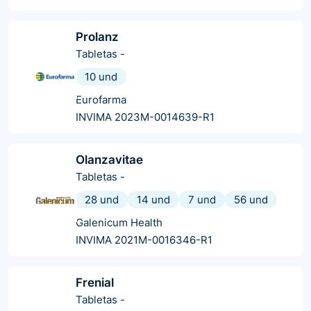
Prolanz
Tabletas
-
10 und
Eurofarma
INVIMA 2023M-0014639-R1
Olanzavitae
Tabletas
-
28 und
14 und
7 und
56 und
Galenicum Health
INVIMA 2021M-0016346-R1
Frenial
Tabletas
-