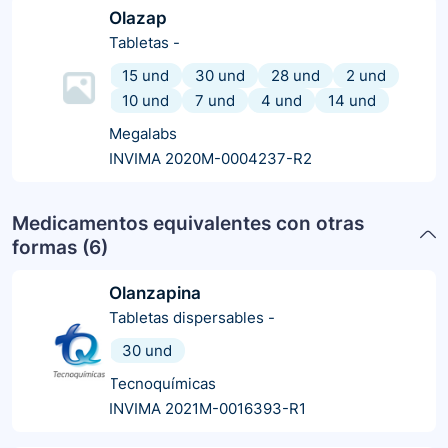
Olazap
Tabletas
-
15 und
30 und
28 und
2 und
10 und
7 und
4 und
14 und
Megalabs
INVIMA 2020M-0004237-R2
Medicamentos equivalentes con otras
formas (
6
)
Olanzapina
Tabletas dispersables
-
30 und
Tecnoquímicas
INVIMA 2021M-0016393-R1