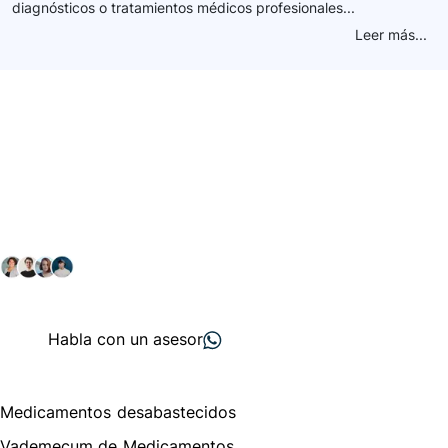
diagnósticos o tratamientos médicos profesionales...
Leer más...
Conéctate con nuestra
comunidad farmacéutica
Explora nuestras soluciones y servicios para el sector
salud y farmacéutico.
+ 2000
proveedores
nos recomiendan
Habla con un asesor
Menú de navegación
Medicamentos desabastecidos
Vademecum de Medicamentos