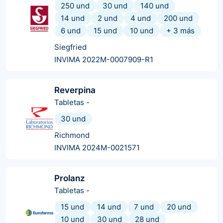
250 und
30 und
140 und
14 und
2 und
4 und
200 und
6 und
15 und
10 und
+
3
más
Siegfried
INVIMA 2022M-0007909-R1
Reverpina
Tabletas
-
30 und
Richmond
INVIMA 2024M-0021571
Prolanz
Tabletas
-
15 und
14 und
7 und
20 und
10 und
30 und
28 und