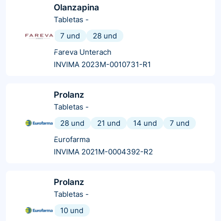
Olanzapina
Tabletas
-
7 und
28 und
Fareva Unterach
INVIMA 2023M-0010731-R1
Prolanz
Tabletas
-
28 und
21 und
14 und
7 und
Eurofarma
INVIMA 2021M-0004392-R2
Prolanz
Tabletas
-
10 und