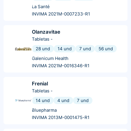
La Santé
INVIMA 2021M-0007233-R1
Olanzavitae
Tabletas
-
28 und
14 und
7 und
56 und
Galenicum Health
INVIMA 2021M-0016346-R1
Frenial
Tabletas
-
14 und
4 und
7 und
Bluepharma
INVIMA 2013M-0001475-R1