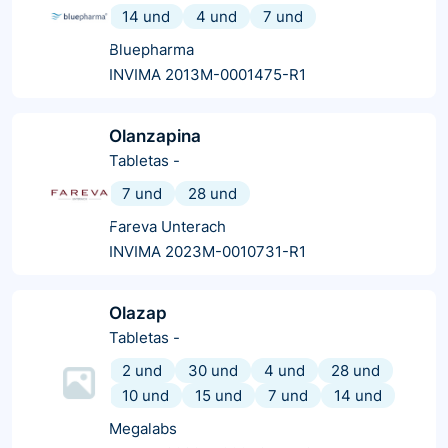
14 und
4 und
7 und
Bluepharma
INVIMA 2013M-0001475-R1
Olanzapina
Tabletas
-
7 und
28 und
Fareva Unterach
INVIMA 2023M-0010731-R1
Olazap
Tabletas
-
2 und
30 und
4 und
28 und
10 und
15 und
7 und
14 und
Megalabs