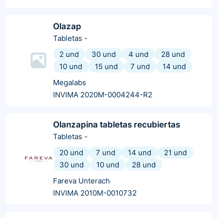
Olazap
Tabletas
-
2 und
30 und
4 und
28 und
10 und
15 und
7 und
14 und
Megalabs
INVIMA 2020M-0004244-R2
Olanzapina tabletas recubiertas
Tabletas
-
20 und
7 und
14 und
21 und
30 und
10 und
28 und
Fareva Unterach
INVIMA 2010M-0010732