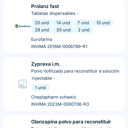
Prolanz fast
Tabletas dispersables
-
20 und
14 und
7 und
10 und
28 und
30 und
2 und
Eurofarma
INVIMA 2016M-0006789-R1
Zyprexa i.m.
Polvo liofilizado para reconstituir a solución
inyectable
-
1 und
Cheplapharm schweiz
INVIMA 2023M-0000706-R3
Olanzapina polvo para reconstituir