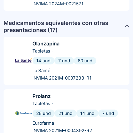
INVIMA 2024M-0021571
Medicamentos equivalentes con otras
presentaciones (
17
)
Olanzapina
Tabletas
-
14 und
7 und
60 und
La Santé
INVIMA 2021M-0007233-R1
Prolanz
Tabletas
-
28 und
21 und
14 und
7 und
Eurofarma
INVIMA 2021M-0004392-R2