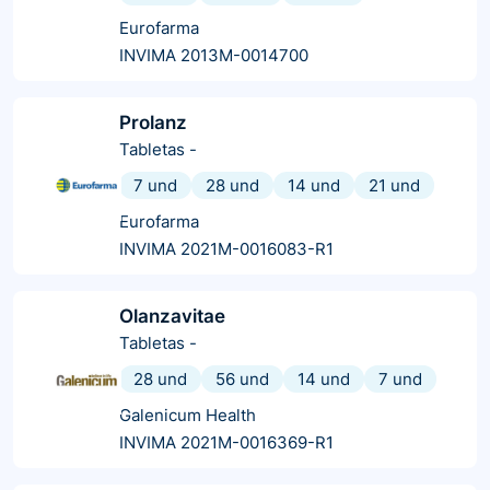
Eurofarma
INVIMA 2013M-0014700
Prolanz
Tabletas
-
7 und
28 und
14 und
21 und
Eurofarma
INVIMA 2021M-0016083-R1
Olanzavitae
Tabletas
-
28 und
56 und
14 und
7 und
Galenicum Health
INVIMA 2021M-0016369-R1