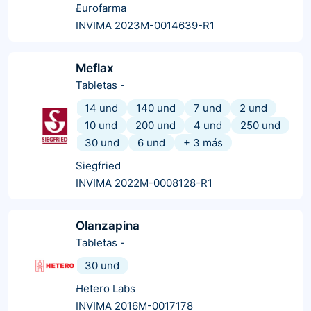
Eurofarma
INVIMA 2023M-0014639-R1
Meflax
Tabletas
-
14 und
140 und
7 und
2 und
10 und
200 und
4 und
250 und
30 und
6 und
+
3
más
Siegfried
INVIMA 2022M-0008128-R1
Olanzapina
Tabletas
-
30 und
Hetero Labs
INVIMA 2016M-0017178