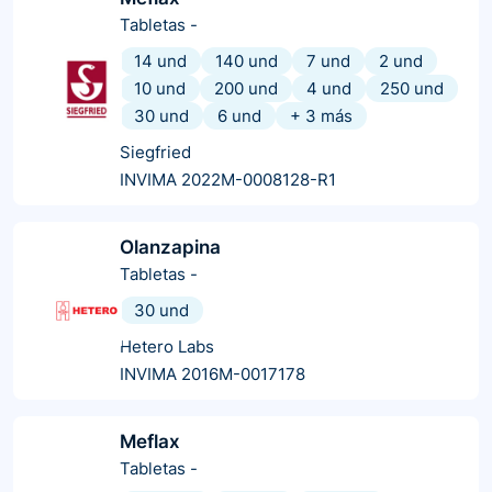
Tabletas
-
14 und
140 und
7 und
2 und
10 und
200 und
4 und
250 und
30 und
6 und
+
3
más
Siegfried
INVIMA 2022M-0008128-R1
Olanzapina
Tabletas
-
30 und
Hetero Labs
INVIMA 2016M-0017178
Meflax
Tabletas
-