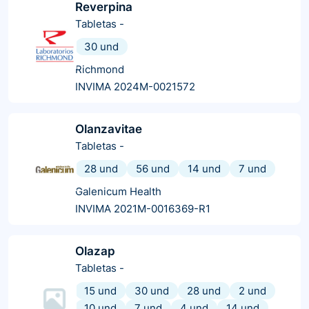
Reverpina
Tabletas
-
30 und
Richmond
INVIMA 2024M-0021572
Olanzavitae
Tabletas
-
28 und
56 und
14 und
7 und
Galenicum Health
INVIMA 2021M-0016369-R1
Olazap
Tabletas
-
15 und
30 und
28 und
2 und
10 und
7 und
4 und
14 und