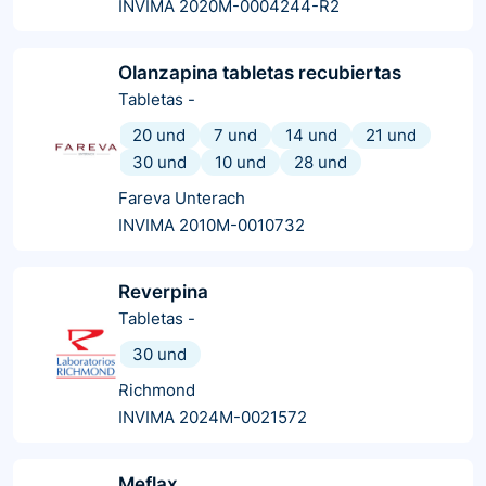
INVIMA 2020M-0004244-R2
Olanzapina tabletas recubiertas
Tabletas
-
20 und
7 und
14 und
21 und
30 und
10 und
28 und
Fareva Unterach
INVIMA 2010M-0010732
Reverpina
Tabletas
-
30 und
Richmond
INVIMA 2024M-0021572
Meflax