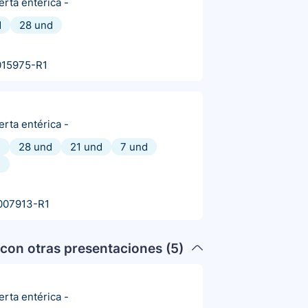
erta entérica
-
d
28 und
015975-R1
erta entérica
-
d
28 und
21 und
7 und
d
007913-R1
con otras presentaciones (
5
)
erta entérica
-