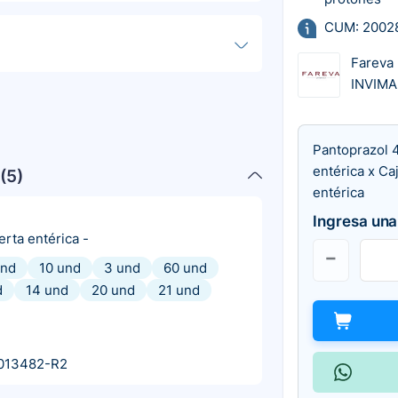
CUM: 2002
Fareva
INVIMA
Pantoprazol 
entérica x Ca
(
5
)
entérica
Ingresa una
erta entérica
-
und
10 und
3 und
60 und
d
14 und
20 und
21 und
013482-R2