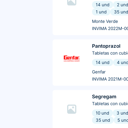
14 und
2 un
1 und
35 un
Monte Verde
INVIMA 2022M-0
Pantoprazol
Tabletas con cubi
14 und
4 un
Genfar
INVIMA 2021M-0
Segregam
Tabletas con cubi
10 und
3 un
35 und
5 un