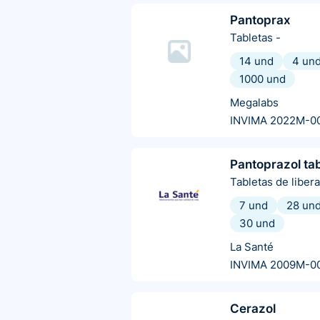
Pantoprax
Tabletas
-
14 und
4 un
1000 und
Megalabs
INVIMA 2022M-0
Pantoprazol tab
Tabletas de liber
7 und
28 un
30 und
La Santé
INVIMA 2009M-0
Cerazol