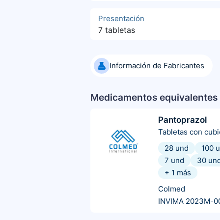
Presentación
7 tabletas
Información de Fabricantes
Medicamentos equivalentes 
Pantoprazol
Tabletas con cubi
28 und
100 
7 und
30 un
+
1
más
Colmed
INVIMA 2023M-0