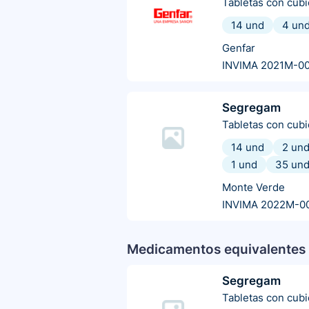
Tabletas con cubi
14 und
4 un
Genfar
INVIMA 2021M-0
Segregam
Tabletas con cubi
14 und
2 un
1 und
35 un
Monte Verde
INVIMA 2022M-0
Medicamentos equivalentes 
Segregam
Tabletas con cubi