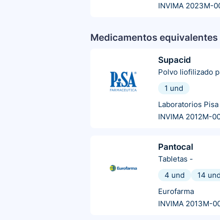
INVIMA 2023M-0
Medicamentos equivalentes 
Supacid
Polvo liofilizado 
1 und
Laboratorios Pisa
INVIMA 2012M-0
Pantocal
Tabletas
-
4 und
14 un
Eurofarma
INVIMA 2013M-0