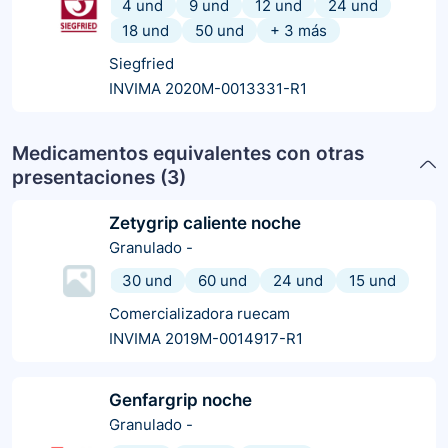
4 und
9 und
12 und
24 und
18 und
50 und
+
3
más
Siegfried
INVIMA 2020M-0013331-R1
Medicamentos equivalentes con otras
presentaciones (
3
)
Zetygrip caliente noche
Granulado
-
30 und
60 und
24 und
15 und
Comercializadora ruecam
INVIMA 2019M-0014917-R1
Genfargrip noche
Granulado
-