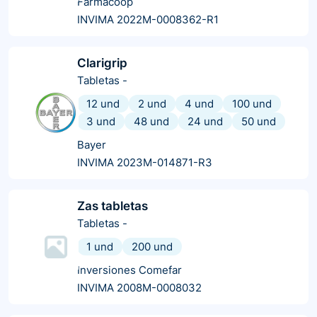
Farmacoop
INVIMA 2022M-0008362-R1
Clarigrip
Tabletas
-
12 und
2 und
4 und
100 und
3 und
48 und
24 und
50 und
Bayer
INVIMA 2023M-014871-R3
Zas tabletas
Tabletas
-
1 und
200 und
Inversiones Comefar
INVIMA 2008M-0008032