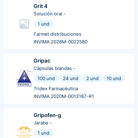
Grit 4
Solución oral
-
1 und
Farmet distribuciones
INVIMA 2026M-0022580
Gripac
Cápsulas blandas
-
100 und
24 und
2 und
10 und
Tridex Farmacéutica
INVIMA 2020M-0013187-R1
Gripofen-g
Jarabe
-
1 und