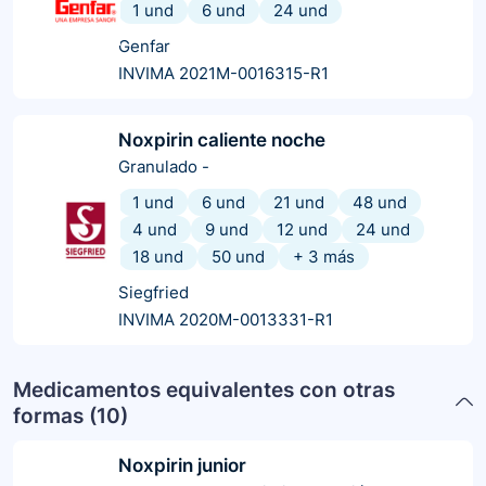
1 und
6 und
24 und
Genfar
INVIMA 2021M-0016315-R1
Noxpirin caliente noche
Granulado
-
1 und
6 und
21 und
48 und
4 und
9 und
12 und
24 und
18 und
50 und
+
3
más
Siegfried
INVIMA 2020M-0013331-R1
Medicamentos equivalentes con otras
formas (
10
)
Noxpirin junior