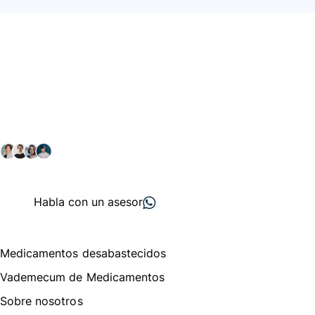
Conéctate con nuestra
comunidad farmacéutica
Explora nuestras soluciones y servicios para el sector
salud y farmacéutico.
+ 2000
proveedores
nos recomiendan
Habla con un asesor
Menú de navegación
Medicamentos desabastecidos
Vademecum de Medicamentos
Sobre nosotros