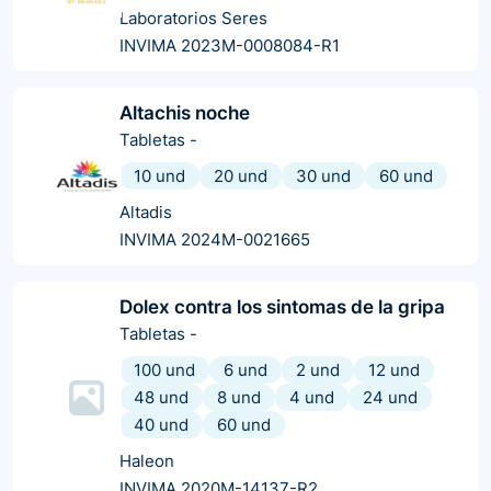
Laboratorios Seres
INVIMA 2023M-0008084-R1
Altachis noche
Tabletas
-
10 und
20 und
30 und
60 und
Altadis
INVIMA 2024M-0021665
Dolex contra los sintomas de la gripa
Tabletas
-
100 und
6 und
2 und
12 und
48 und
8 und
4 und
24 und
40 und
60 und
Haleon
INVIMA 2020M-14137-R2