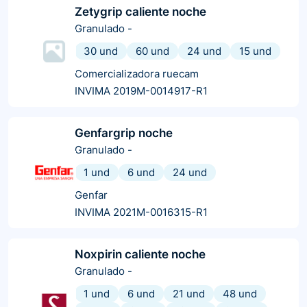
Zetygrip caliente noche
Granulado
-
30 und
60 und
24 und
15 und
Comercializadora ruecam
INVIMA 2019M-0014917-R1
Genfargrip noche
Granulado
-
1 und
6 und
24 und
Genfar
INVIMA 2021M-0016315-R1
Noxpirin caliente noche
Granulado
-
1 und
6 und
21 und
48 und