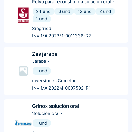
Polvo para reconstituir a solución oral
-
24 und
6 und
12 und
2 und
1 und
Siegfried
INVIMA 2023M-0011336-R2
Zas jarabe
Jarabe
-
1 und
Inversiones Comefar
INVIMA 2022M-0007592-R1
Grinox solución oral
Solución oral
-
1 und