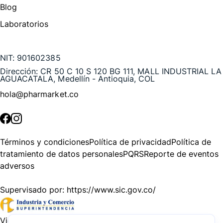
Blog
Laboratorios
Te puede interesar
NIT:
901602385
Dirección:
CR 50 C 10 S 120 BG 111, MALL INDUSTRIAL LA
AGUACATALA, Medellín - Antioquia, COL
hola@pharmarket.co
©
2026
Pharmarket. Todos los derechos reservados.
Términos y condiciones
Política de privacidad
Política de
tratamiento de datos personales
PQRS
Reporte de eventos
adversos
Supervisado por:
https://www.sic.gov.co/
Vigilado por:
https://www.dssa.gov.co/