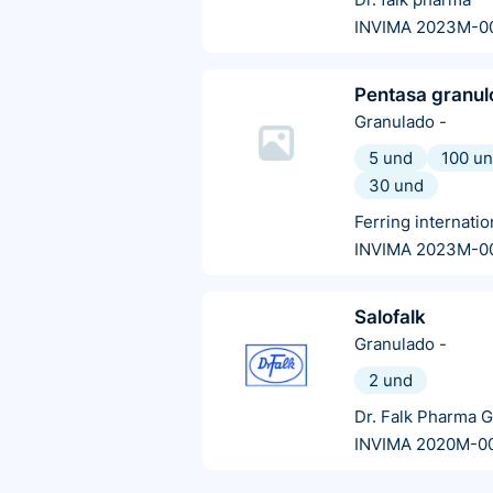
INVIMA 2023M-0
Pentasa granul
Granulado
-
5 und
100 u
30 und
Ferring internatio
INVIMA 2023M-0
Salofalk
Granulado
-
2 und
Dr. Falk Pharma 
INVIMA 2020M-0