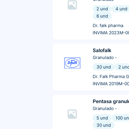
2 und
4 und
6 und
Dr. falk pharma
INVIMA 2023M-0
Salofalk
Granulado
-
30 und
2 un
Dr. Falk Pharma 
INVIMA 2019M-0
Pentasa granul
Granulado
-
5 und
100 u
30 und