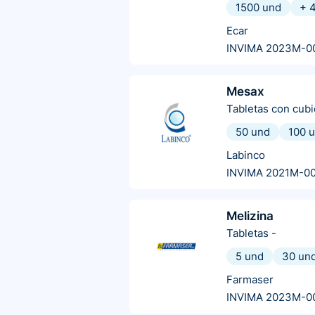
1500 und
+
Ecar
INVIMA 2023M-0
Mesax
Tabletas con cubi
50 und
100 
Labinco
INVIMA 2021M-0
Melizina
Tabletas
-
5 und
30 un
Farmaser
INVIMA 2023M-0