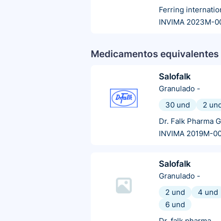
Ferring internatio
INVIMA 2023M-0
Medicamentos equivalentes 
Salofalk
Granulado
-
30 und
2 un
Dr. Falk Pharma 
INVIMA 2019M-0
Salofalk
Granulado
-
2 und
4 und
6 und
Dr. falk pharma