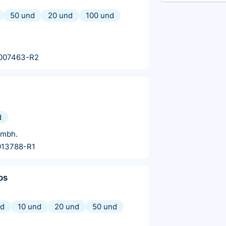
50 und
20 und
100 und
007463-R2
d
Gmbh.
013788-R1
os
nd
10 und
20 und
50 und