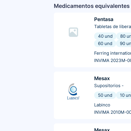
Medicamentos equivalentes 
Pentasa
Tabletas de liber
40 und
80 u
60 und
90 u
Ferring internatio
INVIMA 2023M-0
Mesax
Supositorios
-
50 und
10 u
Labinco
INVIMA 2010M-0
Mesax