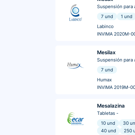
Suspensión para a
7 und
1 und
Labinco
INVIMA 2020M-0
Mesilax
Suspensión para a
7 und
Humax
INVIMA 2019M-0
Mesalazina
Tabletas
-
10 und
30 u
40 und
250 