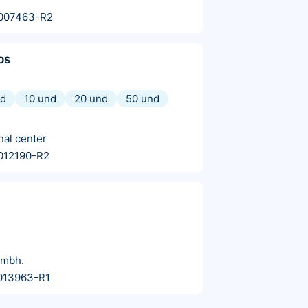
007463-R2
os
nd
10 und
20 und
50 und
nal center
012190-R2
Gmbh.
013963-R1