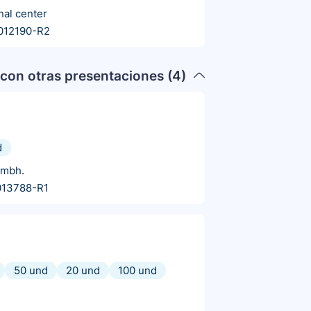
nal center
012190-R2
con otras presentaciones (
4
)
d
Gmbh.
013788-R1
50 und
20 und
100 und