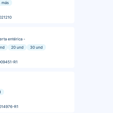
4
más
021210
erta entérica
-
und
20 und
30 und
009451-R1
d
014976-R1