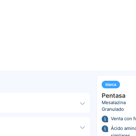
Marca
Pentasa
Mesalazina
Granulado
Venta con 
Ácido amino
similares