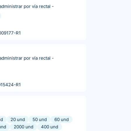
dministrar por vía rectal
-
009177-R1
dministrar por vía rectal
-
015424-R1
nd
20 und
50 und
60 und
und
2000 und
400 und