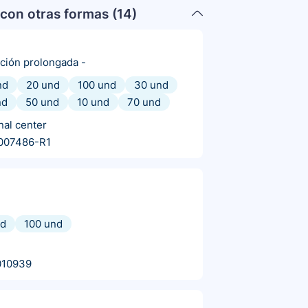
con otras formas (
14
)
ación prolongada
-
nd
20 und
100 und
30 und
nd
50 und
10 und
70 und
nal center
007486-R1
nd
100 und
010939