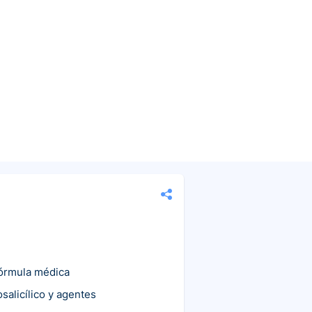
fórmula médica
salicílico y agentes