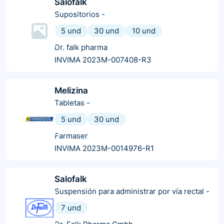
Salofalk
Supositorios
-
5 und
30 und
10 und
Dr. falk pharma
INVIMA 2023M-007408-R3
Melizina
Tabletas
-
5 und
30 und
Farmaser
INVIMA 2023M-0014976-R1
Salofalk
Suspensión para administrar por vía rectal
-
7 und