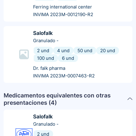
Ferring international center
INVIMA 2023M-0012190-R2
Salofalk
Granulado
-
2 und
4 und
50 und
20 und
100 und
6 und
Dr. falk pharma
INVIMA 2023M-0007463-R2
Medicamentos equivalentes con otras
presentaciones (
4
)
Salofalk
Granulado
-
2 und