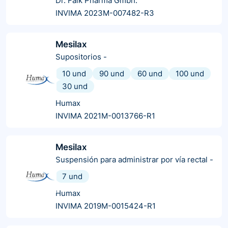
Dr. Falk Pharma Gmbh.
INVIMA 2023M-007482-R3
Mesilax
Supositorios
-
10 und
90 und
60 und
100 und
30 und
Humax
INVIMA 2021M-0013766-R1
Mesilax
Suspensión para administrar por vía rectal
-
7 und
Humax
INVIMA 2019M-0015424-R1