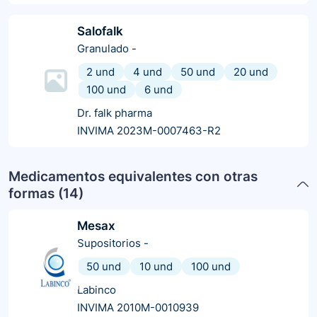
Salofalk
Granulado
-
2 und
4 und
50 und
20 und
100 und
6 und
Dr. falk pharma
INVIMA 2023M-0007463-R2
Medicamentos equivalentes con otras
formas (
14
)
Mesax
Supositorios
-
50 und
10 und
100 und
Labinco
INVIMA 2010M-0010939