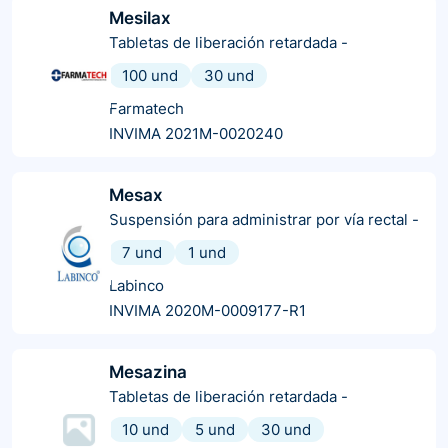
Mesilax
Tabletas de liberación retardada
-
100 und
30 und
Farmatech
INVIMA 2021M-0020240
Mesax
Suspensión para administrar por vía rectal
-
7 und
1 und
Labinco
INVIMA 2020M-0009177-R1
Mesazina
Tabletas de liberación retardada
-
10 und
5 und
30 und