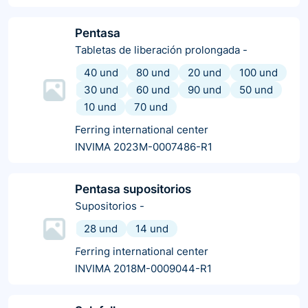
Pentasa
Tabletas de liberación prolongada
-
40 und
80 und
20 und
100 und
30 und
60 und
90 und
50 und
10 und
70 und
Ferring international center
INVIMA 2023M-0007486-R1
Pentasa supositorios
Supositorios
-
28 und
14 und
Ferring international center
INVIMA 2018M-0009044-R1