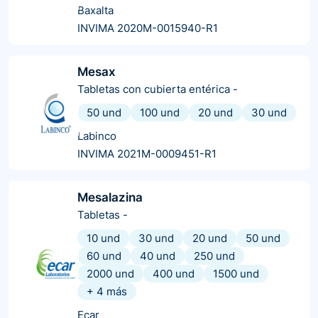
Baxalta
INVIMA 2020M-0015940-R1
Mesax
Tabletas con cubierta entérica
-
50 und
100 und
20 und
30 und
Labinco
INVIMA 2021M-0009451-R1
Mesalazina
Tabletas
-
10 und
30 und
20 und
50 und
60 und
40 und
250 und
2000 und
400 und
1500 und
+
4
más
Ecar