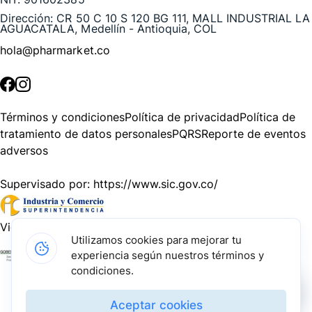
Dirección:
CR 50 C 10 S 120 BG 111, MALL INDUSTRIAL LA
AGUACATALA, Medellín - Antioquia, COL
hola@pharmarket.co
©
2026
Pharmarket. Todos los derechos reservados.
Términos y condiciones
Política de privacidad
Política de
tratamiento de datos personales
PQRS
Reporte de eventos
adversos
Supervisado por:
https://www.sic.gov.co/
Vigilado por:
https://www.dssa.gov.co/
Utilizamos cookies para mejorar tu
experiencia según nuestros términos y
Gracias a nuestros impulsadores, podemos presentarte la
condiciones.
solución tecnológica más avanzada para resolver los
desafíos farmacéuticos de la actualidad.
Aceptar cookies