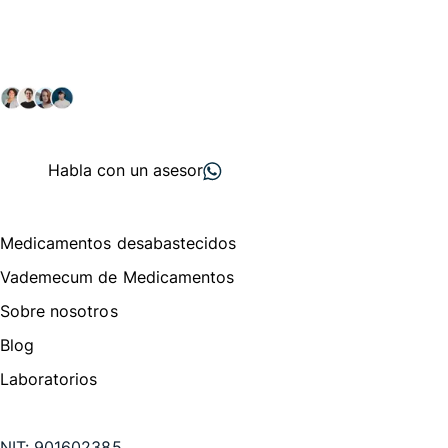
comunidad farmacéutica
Explora nuestras soluciones y servicios para el sector
salud y farmacéutico.
+ 2000
proveedores
nos recomiendan
Habla con un asesor
Menú de navegación
Medicamentos desabastecidos
Vademecum de Medicamentos
Sobre nosotros
Blog
Laboratorios
Te puede interesar
NIT:
901602385