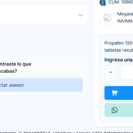
CUM: 1996
Megala
INVIMA
Propafen 150
tabletas recu
Ingresa una
traste lo que
scabas?
tar asesor
camento, la disponibilidad, cobertura y precios están determinados 