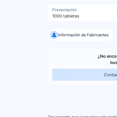
Presentación
1000 tabletas
Información de Fabricantes
¿No encon
bu
Contac
Ten presente que si requieres este medi