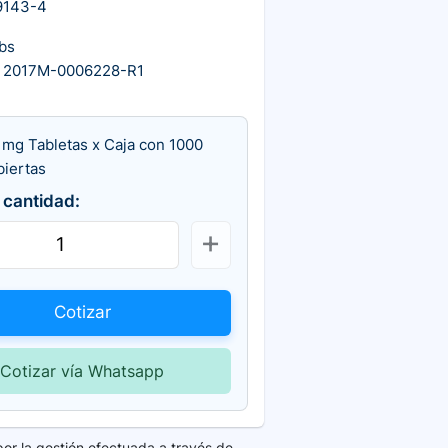
9143-4
bs
 2017M-0006228-R1
 mg Tabletas x Caja con 1000
biertas
 cantidad:
Cotizar
Cotizar vía Whatsapp
por la gestión efectuada a través de