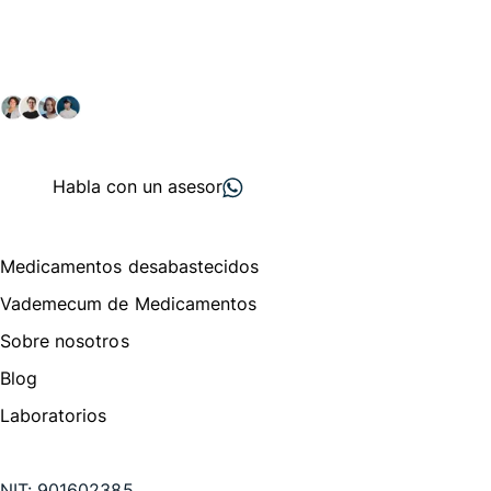
comunidad farmacéutica
Explora nuestras soluciones y servicios para el sector
salud y farmacéutico.
+ 2000
proveedores
nos recomiendan
Habla con un asesor
Menú de navegación
Medicamentos desabastecidos
Vademecum de Medicamentos
Sobre nosotros
Blog
Laboratorios
Te puede interesar
NIT:
901602385