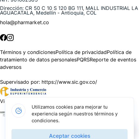
Dirección:
CR 50 C 10 S 120 BG 111, MALL INDUSTRIAL LA
AGUACATALA, Medellín - Antioquia, COL
hola@pharmarket.co
©
2026
Pharmarket. Todos los derechos reservados.
Términos y condiciones
Política de privacidad
Política de
tratamiento de datos personales
PQRS
Reporte de eventos
adversos
Supervisado por:
https://www.sic.gov.co/
Vigilado por:
https://www.dssa.gov.co/
Utilizamos cookies para mejorar tu
experiencia según nuestros términos y
Gracias a nuestros impulsadores, podemos presentarte la
condiciones.
solución tecnológica más avanzada para resolver los
desafíos farmacéuticos de la actualidad.
Aceptar cookies