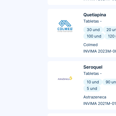
Quetiapina
Tabletas
-
30 und
20 u
100 und
120
Colmed
INVIMA 2023M-0
Seroquel
Tabletas
-
10 und
90 u
5 und
Astrazeneca
INVIMA 2021M-0