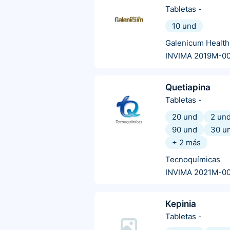
Tabletas
-
10 und
Galenicum Health
INVIMA 2019M-0
Quetiapina
Tabletas
-
20 und
2 un
90 und
30 u
+
2
más
Tecnoquímicas
INVIMA 2021M-0
Kepinia
Tabletas
-