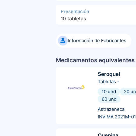
Presentación
10 tabletas
Información de Fabricantes
Medicamentos equivalentes 
Seroquel
Tabletas
-
10 und
20 u
60 und
Astrazeneca
INVIMA 2021M-0
Quepina