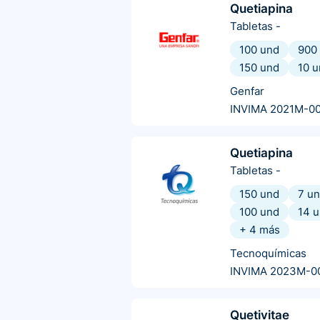
Quetiapina
Tabletas
-
100 und
900
150 und
10 
Genfar
INVIMA 2021M-0
Quetiapina
Tabletas
-
150 und
7 u
100 und
14 
+
4
más
Tecnoquímicas
INVIMA 2023M-0
Quetivitae