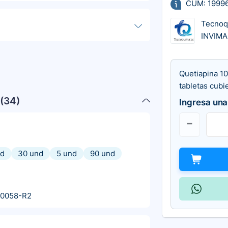
CUM: 1999
Tecnoq
INVIMA
Quetiapina 10
tabletas cubi
(
34
)
Ingresa una
nd
30 und
5 und
90 und
10058-R2