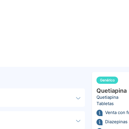
Genérico
Quetiapina
Quetiapina
Tabletas
Venta con 
Diazepinas