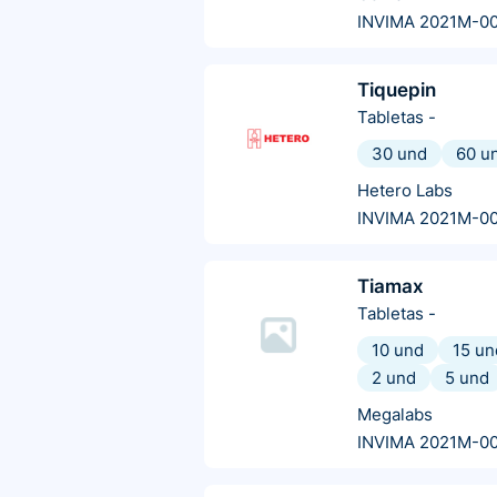
INVIMA 2021M-00
Tiquepin
Tabletas
-
30 und
60 u
Hetero Labs
INVIMA 2021M-0
Tiamax
Tabletas
-
10 und
15 un
2 und
5 und
Megalabs
INVIMA 2021M-0