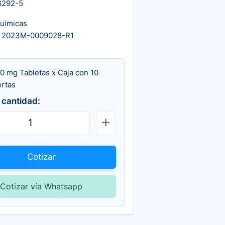
6292-5
uímicas
 2023M-0009028-R1
0 mg Tabletas x Caja con 10
ertas
 cantidad:
Cotizar
Cotizar vía Whatsapp