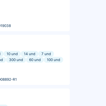
019038
d
10 und
14 und
7 und
nd
300 und
60 und
100 und
008892-R1