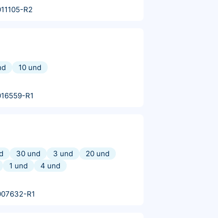
11105-R2
nd
10 und
016559-R1
d
30 und
3 und
20 und
1 und
4 und
007632-R1