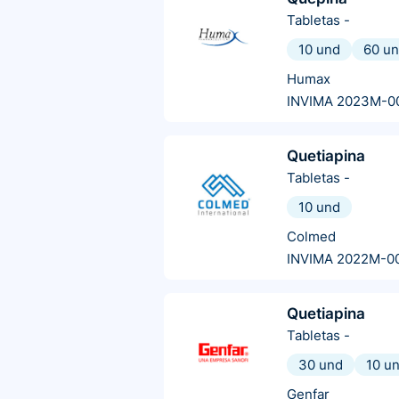
Tabletas
-
10 und
60 u
Humax
INVIMA 2023M-0
Quetiapina
Tabletas
-
10 und
Colmed
INVIMA 2022M-0
Quetiapina
Tabletas
-
30 und
10 u
Genfar