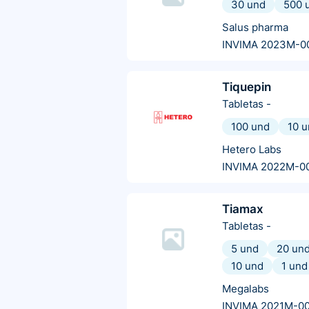
30 und
500 
Salus pharma
INVIMA 2023M-0
Tiquepin
Tabletas
-
100 und
10 
Hetero Labs
INVIMA 2022M-0
Tiamax
Tabletas
-
5 und
20 un
10 und
1 und
Megalabs
INVIMA 2021M-0