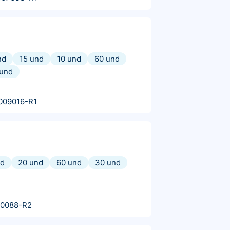
nd
15 und
10 und
60 und
 und
009016-R1
nd
20 und
60 und
30 und
10088-R2