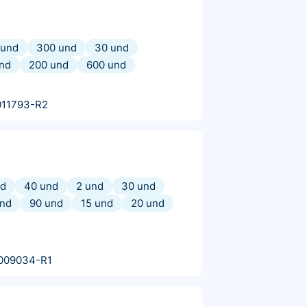
 und
300 und
30 und
und
200 und
600 und
011793-R2
nd
40 und
2 und
30 und
und
90 und
15 und
20 und
009034-R1