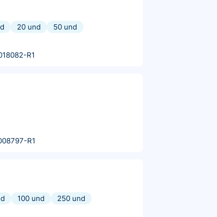
nd
20 und
50 und
018082-R1
008797-R1
nd
100 und
250 und