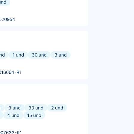
und
020954
und
1 und
30 und
3 und
016664-R1
d
3 und
30 und
2 und
4 und
15 und
007633-R1