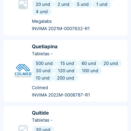
20 und
2 und
5 und
1 und
4 und
Megalabs
INVIMA 2021M-0007632-R1
Quetiapina
Tabletas
-
500 und
15 und
60 und
20 und
30 und
120 und
100 und
10 und
200 und
Colmed
INVIMA 2022M-0008787-R1
Quitide
Tabletas
-
30 und