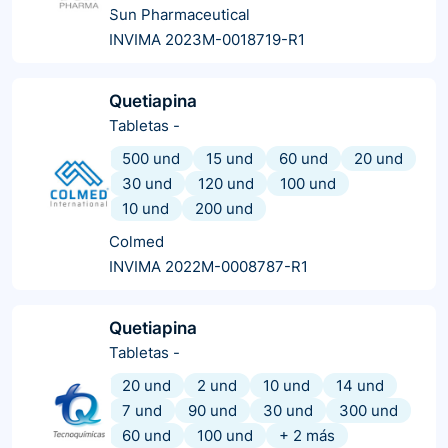
Sun Pharmaceutical
INVIMA 2023M-0018719-R1
Quetiapina
Tabletas
-
500 und
15 und
60 und
20 und
30 und
120 und
100 und
10 und
200 und
Colmed
INVIMA 2022M-0008787-R1
Quetiapina
Tabletas
-
20 und
2 und
10 und
14 und
7 und
90 und
30 und
300 und
60 und
100 und
+
2
más