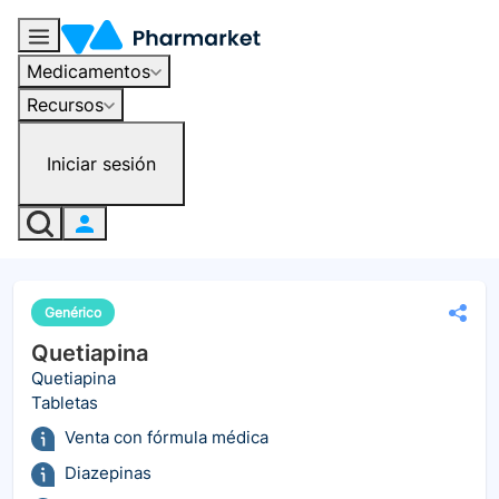
Medicamentos
Recursos
Iniciar sesión
Genérico
Quetiapina
Quetiapina
Tabletas
Venta con fórmula médica
Diazepinas