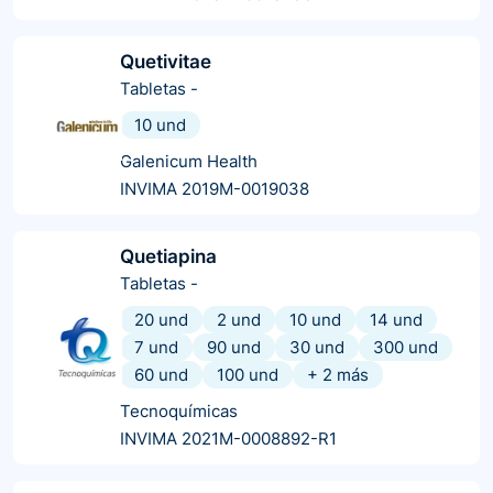
Quetivitae
Tabletas
-
10 und
Galenicum Health
INVIMA 2019M-0019038
Quetiapina
Tabletas
-
20 und
2 und
10 und
14 und
7 und
90 und
30 und
300 und
60 und
100 und
+
2
más
Tecnoquímicas
INVIMA 2021M-0008892-R1