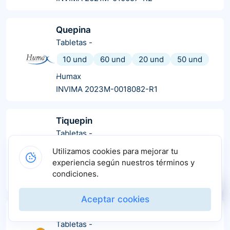
Quepina
Tabletas
-
10 und
60 und
20 und
50 und
Humax
INVIMA 2023M-0018082-R1
Tiquepin
Tabletas
-
10 und
100 und
30 und
Utilizamos cookies para mejorar tu
experiencia según nuestros términos y
Hetero Labs
condiciones.
INVIMA 2015M-0016665
Aceptar cookies
Qutipin
Tabletas
-