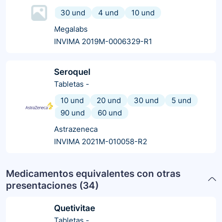
30 und
4 und
10 und
Megalabs
INVIMA 2019M-0006329-R1
Seroquel
Tabletas
-
10 und
20 und
30 und
5 und
90 und
60 und
Astrazeneca
INVIMA 2021M-010058-R2
Medicamentos equivalentes con otras
presentaciones (
34
)
Quetivitae
Tabletas
-