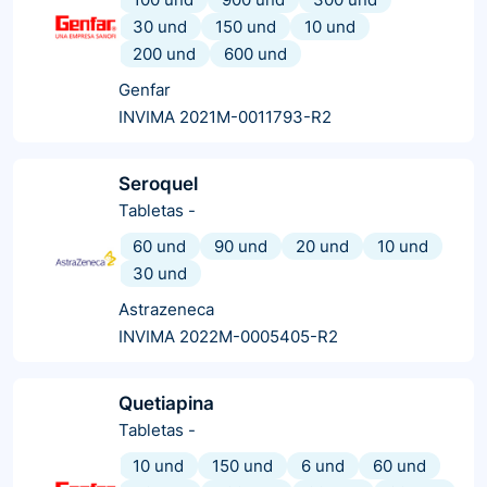
30 und
150 und
10 und
200 und
600 und
Genfar
INVIMA 2021M-0011793-R2
Seroquel
Tabletas
-
60 und
90 und
20 und
10 und
30 und
Astrazeneca
INVIMA 2022M-0005405-R2
Quetiapina
Tabletas
-
10 und
150 und
6 und
60 und