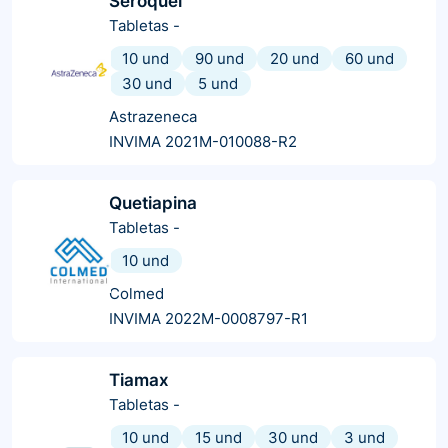
Seroquel
Tabletas
-
10 und
90 und
20 und
60 und
30 und
5 und
Astrazeneca
INVIMA 2021M-010088-R2
Quetiapina
Tabletas
-
10 und
Colmed
INVIMA 2022M-0008797-R1
Tiamax
Tabletas
-
10 und
15 und
30 und
3 und