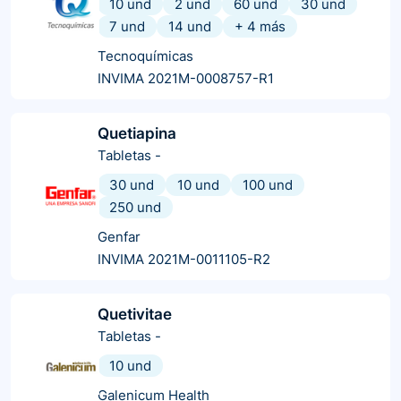
10 und
2 und
60 und
30 und
7 und
14 und
+
4
más
Tecnoquímicas
INVIMA 2021M-0008757-R1
Quetiapina
Tabletas
-
30 und
10 und
100 und
250 und
Genfar
INVIMA 2021M-0011105-R2
Quetivitae
Tabletas
-
10 und
Galenicum Health