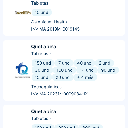
Tabletas
-
10 und
Galenicum Health
INVIMA 2019M-0019145
Quetiapina
Tabletas
-
150 und
7 und
40 und
2 und
30 und
100 und
14 und
90 und
15 und
20 und
+
4
más
Tecnoquímicas
INVIMA 2023M-0009034-R1
Quetiapina
Tabletas
-
100 und
900 und
300 und