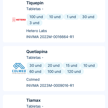
Tiquepin
Tabletas
-
100 und
10 und
1 und
30 und
3 und
Hetero Labs
INVIMA 2022M-0016664-R1
Quetiapina
Tabletas
-
30 und
20 und
15 und
10 und
60 und
100 und
120 und
Colmed
INVIMA 2023M-0009016-R1
Tiamax
Tabletas
-