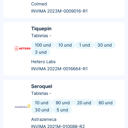
Colmed
INVIMA 2023M-0009016-R1
Tiquepin
Tabletas
-
100 und
10 und
1 und
30 und
3 und
Hetero Labs
INVIMA 2022M-0016664-R1
Seroquel
Tabletas
-
10 und
90 und
20 und
60 und
30 und
5 und
Astrazeneca
INVIMA 2021M-010088-R2