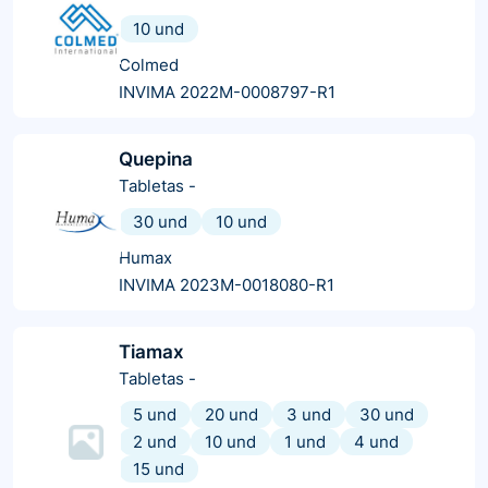
10 und
Colmed
INVIMA 2022M-0008797-R1
Quepina
Tabletas
-
30 und
10 und
Humax
INVIMA 2023M-0018080-R1
Tiamax
Tabletas
-
5 und
20 und
3 und
30 und
2 und
10 und
1 und
4 und
15 und