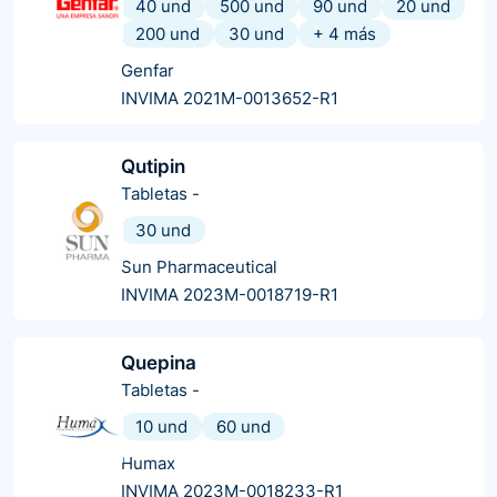
40 und
500 und
90 und
20 und
200 und
30 und
+
4
más
Genfar
INVIMA 2021M-0013652-R1
Qutipin
Tabletas
-
30 und
Sun Pharmaceutical
INVIMA 2023M-0018719-R1
Quepina
Tabletas
-
10 und
60 und
Humax
INVIMA 2023M-0018233-R1