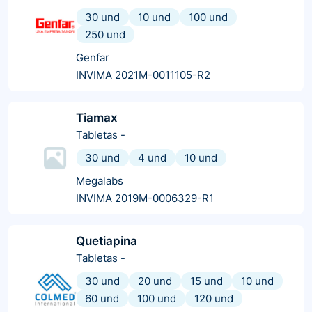
30 und
10 und
100 und
250 und
Genfar
INVIMA 2021M-0011105-R2
Tiamax
Tabletas
-
30 und
4 und
10 und
Megalabs
INVIMA 2019M-0006329-R1
Quetiapina
Tabletas
-
30 und
20 und
15 und
10 und
60 und
100 und
120 und