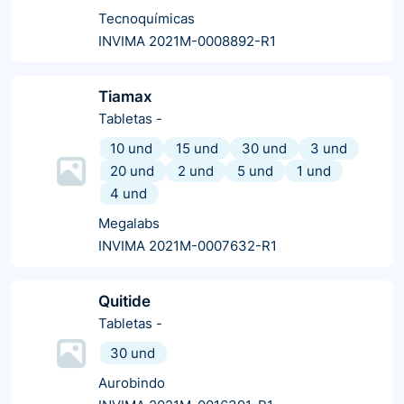
Tecnoquímicas
INVIMA 2021M-0008892-R1
Tiamax
Tabletas
-
10 und
15 und
30 und
3 und
20 und
2 und
5 und
1 und
4 und
Megalabs
INVIMA 2021M-0007632-R1
Quitide
Tabletas
-
30 und
Aurobindo