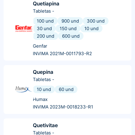
Quetiapina
Tabletas
-
100 und
900 und
300 und
30 und
150 und
10 und
200 und
600 und
Genfar
INVIMA 2021M-0011793-R2
Quepina
Tabletas
-
10 und
60 und
Humax
INVIMA 2023M-0018233-R1
Quetivitae
Tabletas
-