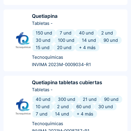
Quetiapina
Tabletas
-
150 und
7 und
40 und
2 und
30 und
100 und
14 und
90 und
15 und
20 und
+
4
más
Tecnoquímicas
INVIMA 2023M-0009034-R1
Quetiapina tabletas cubiertas
Tabletas
-
40 und
300 und
21 und
90 und
10 und
2 und
60 und
30 und
7 und
14 und
+
4
más
Tecnoquímicas
INVIMA 2021M-0008757-R1