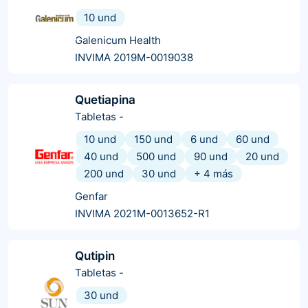
10 und
Galenicum Health
INVIMA 2019M-0019038
Quetiapina
Tabletas
-
10 und
150 und
6 und
60 und
40 und
500 und
90 und
20 und
200 und
30 und
+
4
más
Genfar
INVIMA 2021M-0013652-R1
Qutipin
Tabletas
-
30 und