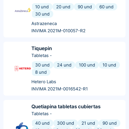
10 und
20 und
90 und
60 und
30 und
Astrazeneca
INVIMA 2021M-010057-R2
Tiquepin
Tabletas
-
30 und
24 und
100 und
10 und
8 und
Hetero Labs
INVIMA 2021M-0016542-R1
Quetiapina tabletas cubiertas
Tabletas
-
40 und
300 und
21 und
90 und