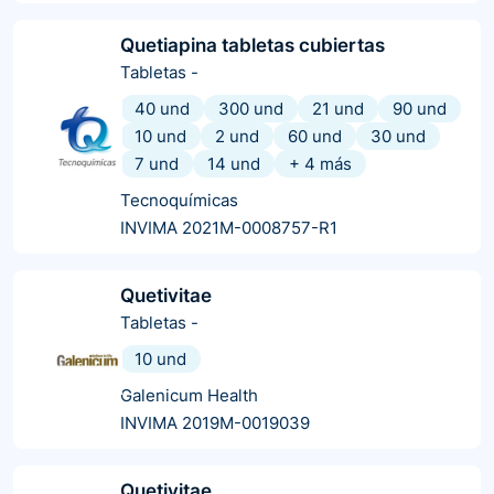
Quetiapina tabletas cubiertas
Tabletas
-
40 und
300 und
21 und
90 und
10 und
2 und
60 und
30 und
7 und
14 und
+
4
más
Tecnoquímicas
INVIMA 2021M-0008757-R1
Quetivitae
Tabletas
-
10 und
Galenicum Health
INVIMA 2019M-0019039
Quetivitae