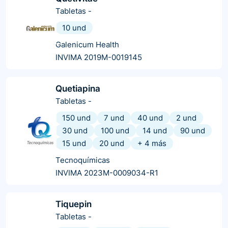
Tabletas
-
10 und
Galenicum Health
INVIMA 2019M-0019145
Quetiapina
Tabletas
-
150 und
7 und
40 und
2 und
30 und
100 und
14 und
90 und
15 und
20 und
+
4
más
Tecnoquímicas
INVIMA 2023M-0009034-R1
Tiquepin
Tabletas
-