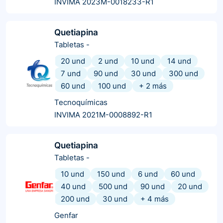
INVIMA 2023M-0018233-R1
Quetiapina
Tabletas
-
20 und
2 und
10 und
14 und
7 und
90 und
30 und
300 und
60 und
100 und
+
2
más
Tecnoquímicas
INVIMA 2021M-0008892-R1
Quetiapina
Tabletas
-
10 und
150 und
6 und
60 und
40 und
500 und
90 und
20 und
200 und
30 und
+
4
más
Genfar