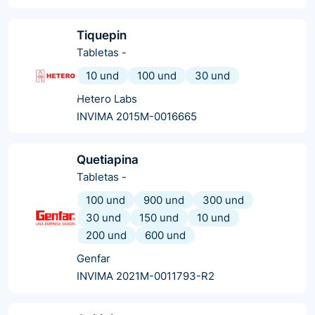
Tiquepin
Tabletas
-
10 und
100 und
30 und
Hetero Labs
INVIMA 2015M-0016665
Quetiapina
Tabletas
-
100 und
900 und
300 und
30 und
150 und
10 und
200 und
600 und
Genfar
INVIMA 2021M-0011793-R2