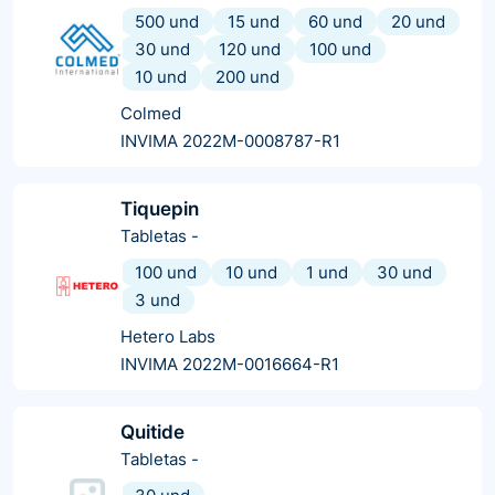
500 und
15 und
60 und
20 und
30 und
120 und
100 und
10 und
200 und
Colmed
INVIMA 2022M-0008787-R1
Tiquepin
Tabletas
-
100 und
10 und
1 und
30 und
3 und
Hetero Labs
INVIMA 2022M-0016664-R1
Quitide
Tabletas
-