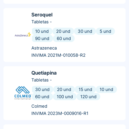
Seroquel
Tabletas
-
10 und
20 und
30 und
5 und
90 und
60 und
Astrazeneca
INVIMA 2021M-010058-R2
Quetiapina
Tabletas
-
30 und
20 und
15 und
10 und
60 und
100 und
120 und
Colmed
INVIMA 2023M-0009016-R1