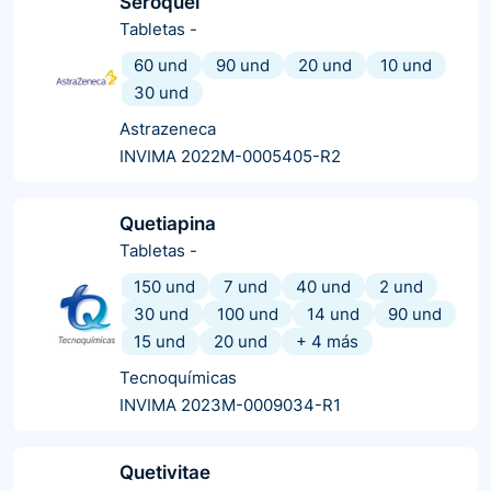
Seroquel
Tabletas
-
60 und
90 und
20 und
10 und
30 und
Astrazeneca
INVIMA 2022M-0005405-R2
Quetiapina
Tabletas
-
150 und
7 und
40 und
2 und
30 und
100 und
14 und
90 und
15 und
20 und
+
4
más
Tecnoquímicas
INVIMA 2023M-0009034-R1
Quetivitae