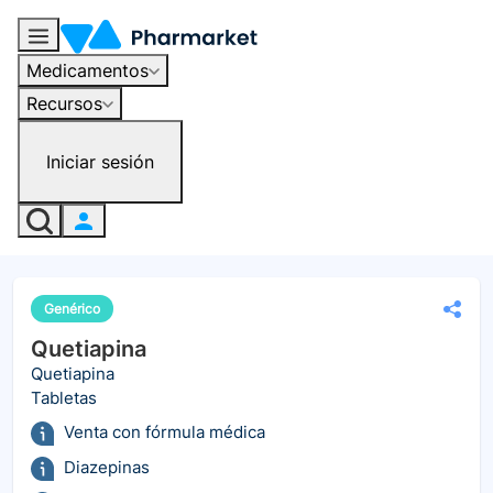
Medicamentos
Recursos
Iniciar sesión
Genérico
Quetiapina
Quetiapina
Tabletas
Venta con fórmula médica
Diazepinas