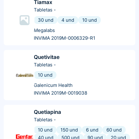
Tiamax
Tabletas
-
30 und
4 und
10 und
Megalabs
INVIMA 2019M-0006329-R1
Quetivitae
Tabletas
-
10 und
Galenicum Health
INVIMA 2019M-0019038
Quetiapina
Tabletas
-
10 und
150 und
6 und
60 und
40 und
500 und
90 und
20 und