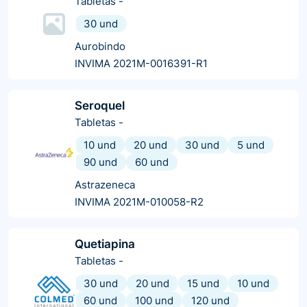
Tabletas
-
30 und
Aurobindo
INVIMA 2021M-0016391-R1
Seroquel
Tabletas
-
10 und
20 und
30 und
5 und
90 und
60 und
Astrazeneca
INVIMA 2021M-010058-R2
Quetiapina
Tabletas
-
30 und
20 und
15 und
10 und
60 und
100 und
120 und