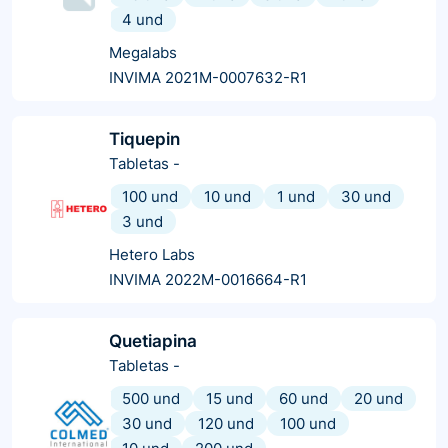
4 und
Megalabs
INVIMA 2021M-0007632-R1
Tiquepin
Tabletas
-
100 und
10 und
1 und
30 und
3 und
Hetero Labs
INVIMA 2022M-0016664-R1
Quetiapina
Tabletas
-
500 und
15 und
60 und
20 und
30 und
120 und
100 und