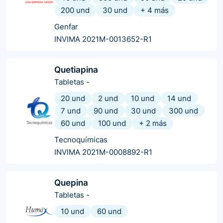
200 und
30 und
+
4
más
Genfar
INVIMA 2021M-0013652-R1
Quetiapina
Tabletas
-
20 und
2 und
10 und
14 und
7 und
90 und
30 und
300 und
60 und
100 und
+
2
más
Tecnoquímicas
INVIMA 2021M-0008892-R1
Quepina
Tabletas
-
10 und
60 und