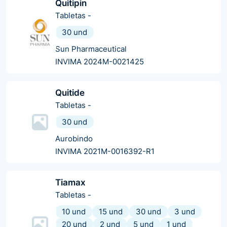
Quitipin
Tabletas
-
30 und
Sun Pharmaceutical
INVIMA 2024M-0021425
Quitide
Tabletas
-
30 und
Aurobindo
INVIMA 2021M-0016392-R1
Tiamax
Tabletas
-
10 und
15 und
30 und
3 und
20 und
2 und
5 und
1 und