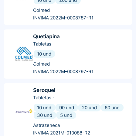
10 und
200 und
Colmed
INVIMA 2022M-0008787-R1
Quetiapina
Tabletas
-
10 und
Colmed
INVIMA 2022M-0008797-R1
Seroquel
Tabletas
-
10 und
90 und
20 und
60 und
30 und
5 und
Astrazeneca
INVIMA 2021M-010088-R2