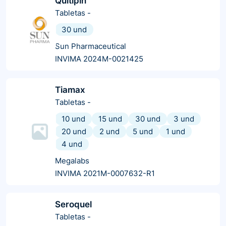
Quitipin
Tabletas
-
30 und
Sun Pharmaceutical
INVIMA 2024M-0021425
Tiamax
Tabletas
-
10 und
15 und
30 und
3 und
20 und
2 und
5 und
1 und
4 und
Megalabs
INVIMA 2021M-0007632-R1
Seroquel
Tabletas
-