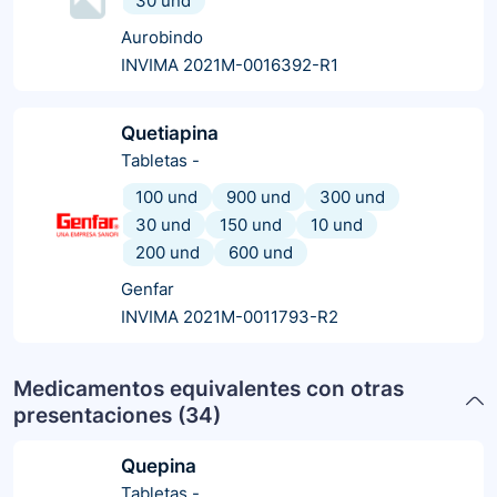
30 und
Aurobindo
INVIMA 2021M-0016392-R1
Quetiapina
Tabletas
-
100 und
900 und
300 und
30 und
150 und
10 und
200 und
600 und
Genfar
INVIMA 2021M-0011793-R2
Medicamentos equivalentes con otras
presentaciones (
34
)
Quepina
Tabletas
-