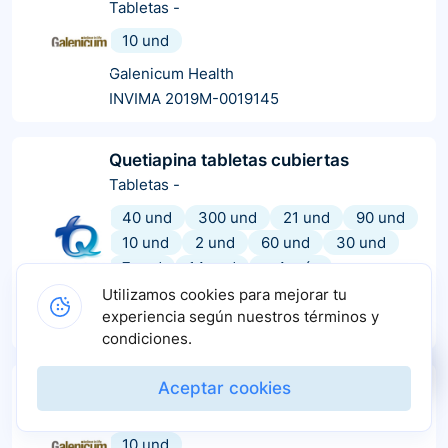
Tabletas
-
10 und
Galenicum Health
INVIMA 2019M-0019145
Quetiapina tabletas cubiertas
Tabletas
-
40 und
300 und
21 und
90 und
10 und
2 und
60 und
30 und
7 und
14 und
+
4
más
Utilizamos cookies para mejorar tu
Tecnoquímicas
experiencia según nuestros términos y
INVIMA 2021M-0008757-R1
condiciones.
Quetivitae
Aceptar cookies
Tabletas
-
10 und