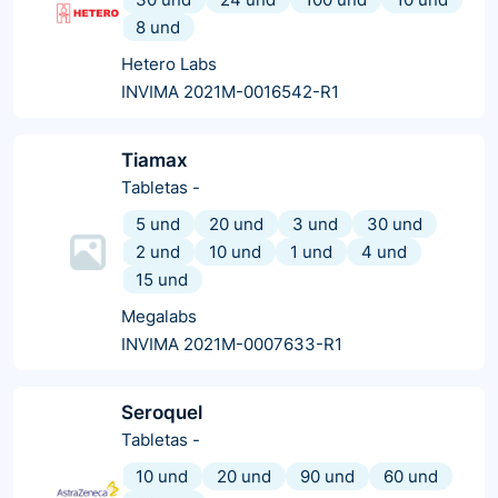
8 und
Hetero Labs
INVIMA 2021M-0016542-R1
Tiamax
Tabletas
-
5 und
20 und
3 und
30 und
2 und
10 und
1 und
4 und
15 und
Megalabs
INVIMA 2021M-0007633-R1
Seroquel
Tabletas
-
10 und
20 und
90 und
60 und