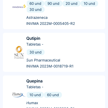
60 und
90 und
20 und
10 und
30 und
Astrazeneca
INVIMA 2022M-0005405-R2
Qutipin
Tabletas
-
30 und
Sun Pharmaceutical
INVIMA 2023M-0018719-R1
Quepina
Tabletas
-
10 und
60 und
Humax