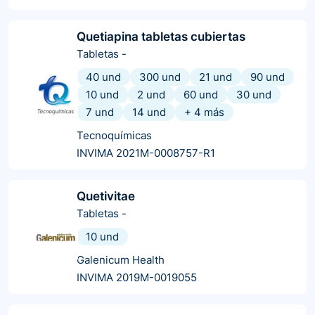
Quetiapina tabletas cubiertas
Tabletas
-
40 und
300 und
21 und
90 und
10 und
2 und
60 und
30 und
7 und
14 und
+
4
más
Tecnoquímicas
INVIMA 2021M-0008757-R1
Quetivitae
Tabletas
-
10 und
Galenicum Health
INVIMA 2019M-0019055