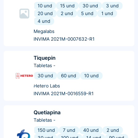
10 und
15 und
30 und
3 und
20 und
2 und
5 und
1 und
4 und
Megalabs
INVIMA 2021M-0007632-R1
Tiquepin
Tabletas
-
30 und
60 und
10 und
Hetero Labs
INVIMA 2021M-0016559-R1
Quetiapina
Tabletas
-
150 und
7 und
40 und
2 und
30 und
100 und
14 und
90 und