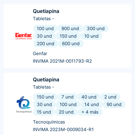
Quetiapina
Tabletas
-
100 und
900 und
300 und
30 und
150 und
10 und
200 und
600 und
Genfar
INVIMA 2021M-0011793-R2
Quetiapina
Tabletas
-
150 und
7 und
40 und
2 und
30 und
100 und
14 und
90 und
15 und
20 und
+
4
más
Tecnoquímicas
INVIMA 2023M-0009034-R1