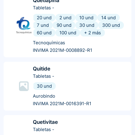
Quetiapina
Tabletas
-
20 und
2 und
10 und
14 und
7 und
90 und
30 und
300 und
60 und
100 und
+
2
más
Tecnoquímicas
INVIMA 2021M-0008892-R1
Quitide
Tabletas
-
30 und
Aurobindo
INVIMA 2021M-0016391-R1
Quetivitae
Tabletas
-