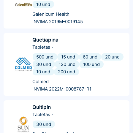
10 und
Galenicum Health
INVIMA 2019M-0019145
Quetiapina
Tabletas
-
500 und
15 und
60 und
20 und
30 und
120 und
100 und
10 und
200 und
Colmed
INVIMA 2022M-0008787-R1
Quitipin
Tabletas
-
30 und