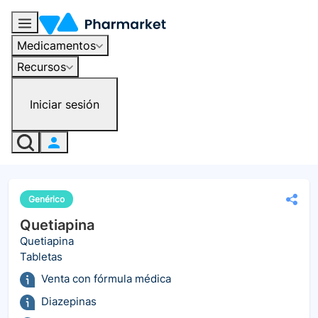
Medicamentos
Recursos
Iniciar sesión
Genérico
Quetiapina
Quetiapina
Tabletas
Venta con fórmula médica
Diazepinas