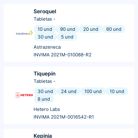
Seroquel
Tabletas
-
10 und
90 und
20 und
60 und
30 und
5 und
Astrazeneca
INVIMA 2021M-010088-R2
Tiquepin
Tabletas
-
30 und
24 und
100 und
10 und
8 und
Hetero Labs
INVIMA 2021M-0016542-R1
Kepinia