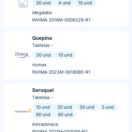
30 und
4 und
10 und
Megalabs
INVIMA 2019M-0006329-R1
Quepina
Tabletas
-
30 und
10 und
Humax
INVIMA 2023M-0018080-R1
Seroquel
Tabletas
-
10 und
20 und
30 und
5 und
90 und
60 und
Astrazeneca
INVIMA 2021M-010058-R2