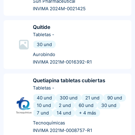
Sun Pharmaceutical
INVIMA 2024M-0021425
Quitide
Tabletas
-
30 und
Aurobindo
INVIMA 2021M-0016392-R1
Quetiapina tabletas cubiertas
Tabletas
-
40 und
300 und
21 und
90 und
10 und
2 und
60 und
30 und
7 und
14 und
+
4
más
Tecnoquímicas
INVIMA 2021M-0008757-R1