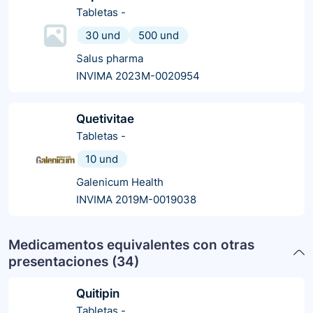
Tabletas
-
30 und
500 und
Salus pharma
INVIMA 2023M-0020954
Quetivitae
Tabletas
-
10 und
Galenicum Health
INVIMA 2019M-0019038
Medicamentos equivalentes con otras
presentaciones (
34
)
Quitipin
Tabletas
-