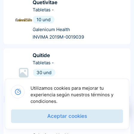
Quetivitae
Tabletas
-
10 und
Galenicum Health
INVIMA 2019M-0019039
Quitide
Tabletas
-
30 und
Aurobindo
Utilizamos cookies para mejorar tu
INVIMA 2021M-0016391-R1
experiencia según nuestros términos y
condiciones.
Quetivitae
Tabletas
-
Aceptar cookies
10 und