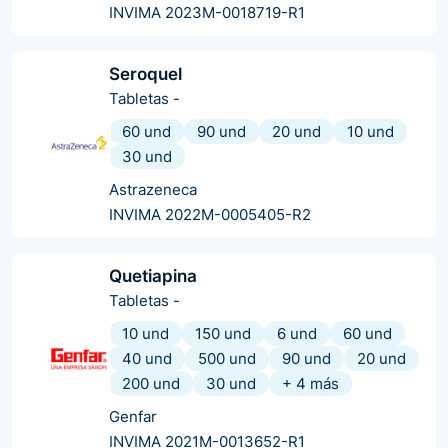
INVIMA 2023M-0018719-R1
Seroquel
Tabletas
-
60 und
90 und
20 und
10 und
30 und
Astrazeneca
INVIMA 2022M-0005405-R2
Quetiapina
Tabletas
-
10 und
150 und
6 und
60 und
40 und
500 und
90 und
20 und
200 und
30 und
+
4
más
Genfar
INVIMA 2021M-0013652-R1