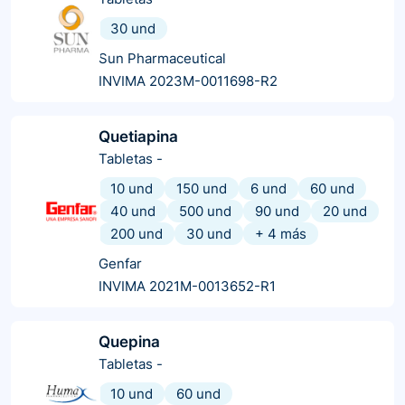
30 und
Sun Pharmaceutical
INVIMA 2023M-0011698-R2
Quetiapina
Tabletas
-
10 und
150 und
6 und
60 und
40 und
500 und
90 und
20 und
200 und
30 und
+
4
más
Genfar
INVIMA 2021M-0013652-R1
Quepina
Tabletas
-
10 und
60 und