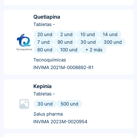
Quetiapina
Tabletas
-
20 und
2 und
10 und
14 und
7 und
90 und
30 und
300 und
60 und
100 und
+
2
más
Tecnoquímicas
INVIMA 2021M-0008892-R1
Kepinia
Tabletas
-
30 und
500 und
Salus pharma
INVIMA 2023M-0020954