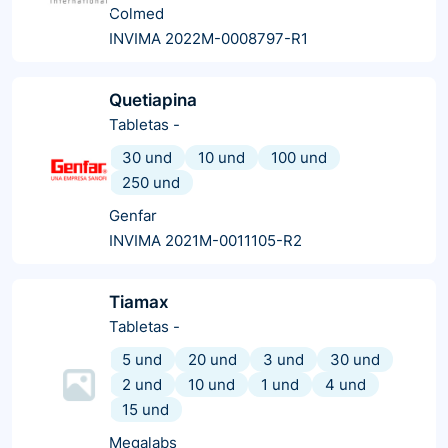
Colmed
INVIMA 2022M-0008797-R1
Quetiapina
Tabletas
-
30 und
10 und
100 und
250 und
Genfar
INVIMA 2021M-0011105-R2
Tiamax
Tabletas
-
5 und
20 und
3 und
30 und
2 und
10 und
1 und
4 und
15 und
Megalabs