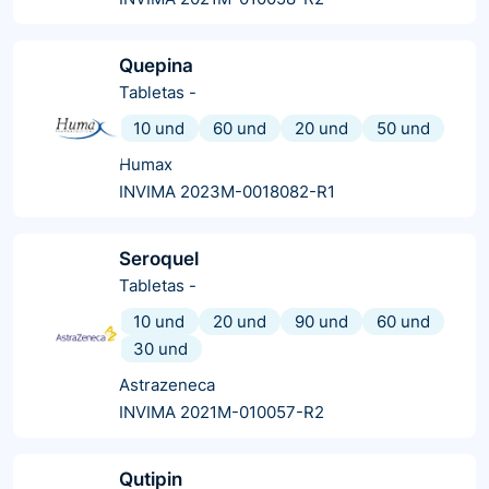
Quepina
Tabletas
-
10 und
60 und
20 und
50 und
Humax
INVIMA 2023M-0018082-R1
Seroquel
Tabletas
-
10 und
20 und
90 und
60 und
30 und
Astrazeneca
INVIMA 2021M-010057-R2
Qutipin