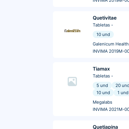
INVIMA 2019M-0
Quetivitae
Tabletas
-
10 und
Galenicum Health
INVIMA 2019M-0
Tiamax
Tabletas
-
5 und
20 un
10 und
1 und
Megalabs
INVIMA 2021M-0
Quetiapina