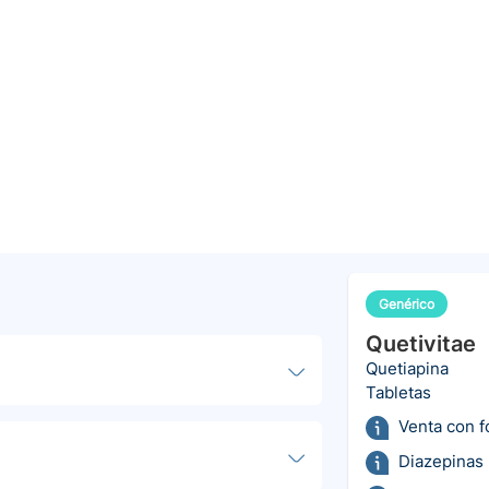
Genérico
Quetivitae
Quetiapina
Tabletas
Venta con 
Diazepinas