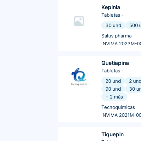
Kepinia
Tabletas
-
30 und
500 
Salus pharma
INVIMA 2023M-0
Quetiapina
Tabletas
-
20 und
2 un
90 und
30 u
+
2
más
Tecnoquímicas
INVIMA 2021M-0
Tiquepin