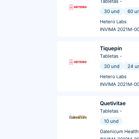
Tabletas
-
30 und
60 u
Hetero Labs
INVIMA 2021M-0
Tiquepin
Tabletas
-
30 und
24 u
Hetero Labs
INVIMA 2021M-0
Quetivitae
Tabletas
-
10 und
Galenicum Health