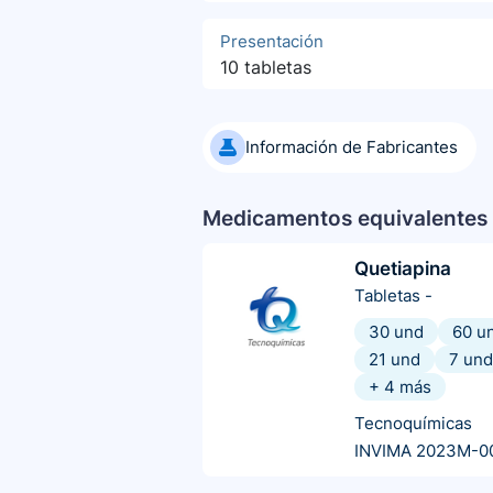
Presentación
10 tabletas
Información de Fabricantes
Medicamentos equivalentes 
Quetiapina
Tabletas
-
30 und
60 u
21 und
7 und
+
4
más
Tecnoquímicas
INVIMA 2023M-0