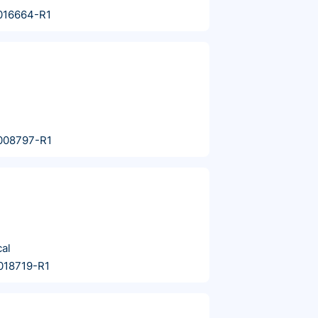
016664-R1
008797-R1
al
018719-R1