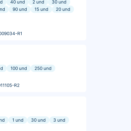
nd
40 und
2 und
30 und
und
90 und
15 und
20 und
009034-R1
nd
100 und
250 und
11105-R2
und
1 und
30 und
3 und