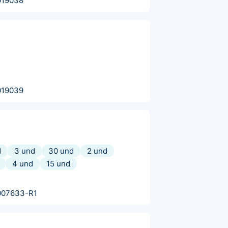
019038
019039
d
3 und
30 und
2 und
4 und
15 und
007633-R1