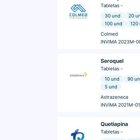
Tabletas
-
30 und
20 u
100 und
120
Colmed
INVIMA 2023M-0
Seroquel
Tabletas
-
10 und
90 u
5 und
Astrazeneca
INVIMA 2021M-0
Quetiapina
Tabletas
-