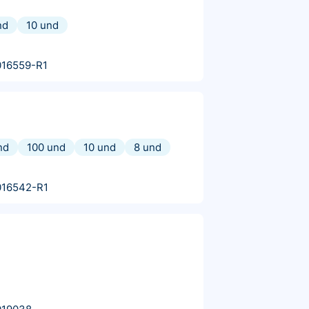
nd
10 und
016559-R1
nd
100 und
10 und
8 und
016542-R1