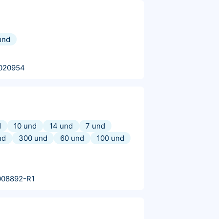
und
020954
d
10 und
14 und
7 und
nd
300 und
60 und
100 und
008892-R1