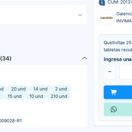
CUM: 2013
Galeni
INVIMA
Quetivitae 25
tabletas recu
(
34
)
Ingresa una
nd
20 und
14 und
2 und
15 und
10 und
210 und
009028-R1