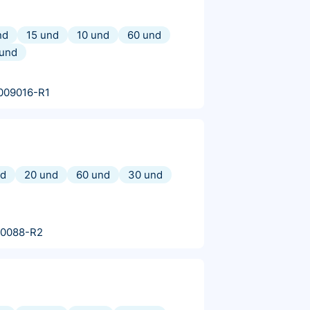
nd
15 und
10 und
60 und
 und
009016-R1
nd
20 und
60 und
30 und
10088-R2