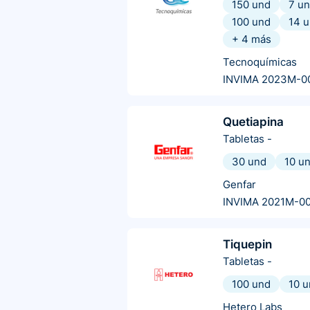
150 und
7 u
100 und
14 
+
4
más
Tecnoquímicas
INVIMA 2023M-0
Quetiapina
Tabletas
-
30 und
10 u
Genfar
INVIMA 2021M-00
Tiquepin
Tabletas
-
100 und
10 
Hetero Labs