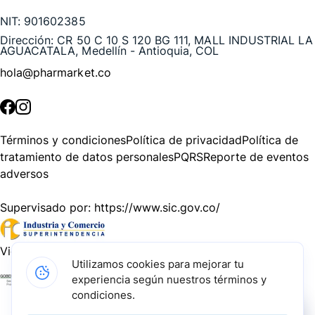
NIT:
901602385
Dirección:
CR 50 C 10 S 120 BG 111, MALL INDUSTRIAL LA
AGUACATALA, Medellín - Antioquia, COL
hola@pharmarket.co
©
2026
Pharmarket. Todos los derechos reservados.
Términos y condiciones
Política de privacidad
Política de
tratamiento de datos personales
PQRS
Reporte de eventos
adversos
Supervisado por:
https://www.sic.gov.co/
Vigilado por:
https://www.dssa.gov.co/
Utilizamos cookies para mejorar tu
experiencia según nuestros términos y
Gracias a nuestros impulsadores, podemos presentarte la
condiciones.
solución tecnológica más avanzada para resolver los