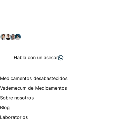
Conéctate con nuestra
comunidad farmacéutica
Explora nuestras soluciones y servicios para el sector
salud y farmacéutico.
+ 2000
proveedores
nos recomiendan
Habla con un asesor
Menú de navegación
Medicamentos desabastecidos
Vademecum de Medicamentos
Sobre nosotros
Blog
Laboratorios
Te puede interesar