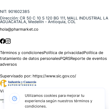
Te puede interesar
NIT:
901602385
Dirección:
CR 50 C 10 S 120 BG 111, MALL INDUSTRIAL LA
AGUACATALA, Medellín - Antioquia, COL
hola@pharmarket.co
©
2026
Pharmarket. Todos los derechos reservados.
Términos y condiciones
Política de privacidad
Política de
tratamiento de datos personales
PQRS
Reporte de eventos
adversos
Supervisado por:
https://www.sic.gov.co/
Vigilado por:
https://www.dssa.gov.co/
Utilizamos cookies para mejorar tu
experiencia según nuestros términos y
Gracias a nuestros impulsadores, podemos presentarte la
condiciones.