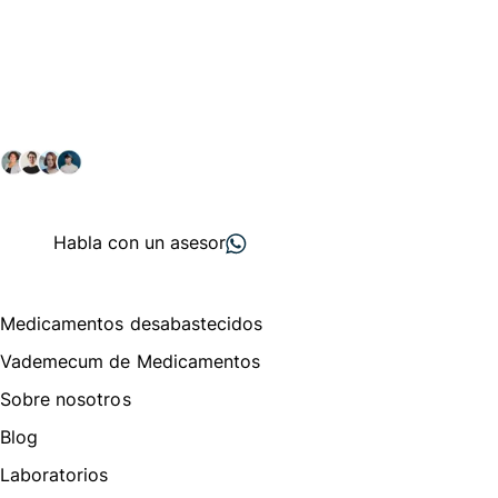
Conéctate con nuestra
comunidad farmacéutica
Explora nuestras soluciones y servicios para el sector
salud y farmacéutico.
+ 2000
proveedores
nos recomiendan
Habla con un asesor
Menú de navegación
Medicamentos desabastecidos
Vademecum de Medicamentos
Sobre nosotros
Blog
Laboratorios