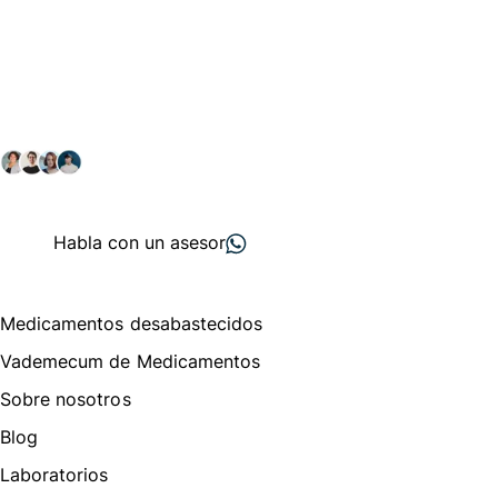
Conéctate con nuestra
comunidad farmacéutica
Explora nuestras soluciones y servicios para el sector
salud y farmacéutico.
+ 2000
proveedores
nos recomiendan
Habla con un asesor
Menú de navegación
Medicamentos desabastecidos
Vademecum de Medicamentos
Sobre nosotros
Blog
Laboratorios