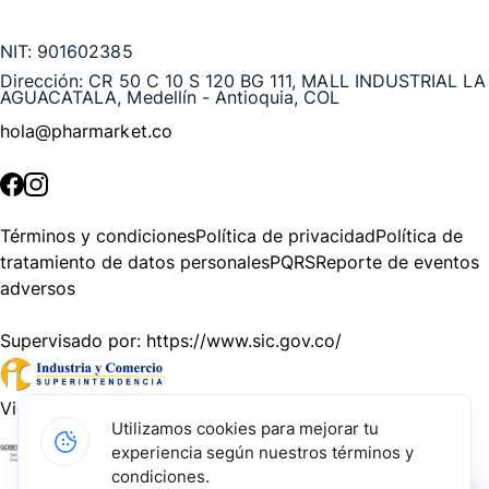
Te puede interesar
NIT:
901602385
Dirección:
CR 50 C 10 S 120 BG 111, MALL INDUSTRIAL LA
AGUACATALA, Medellín - Antioquia, COL
hola@pharmarket.co
©
2026
Pharmarket. Todos los derechos reservados.
Términos y condiciones
Política de privacidad
Política de
tratamiento de datos personales
PQRS
Reporte de eventos
adversos
Supervisado por:
https://www.sic.gov.co/
Vigilado por:
https://www.dssa.gov.co/
Utilizamos cookies para mejorar tu
experiencia según nuestros términos y
Gracias a nuestros impulsadores, podemos presentarte la
condiciones.