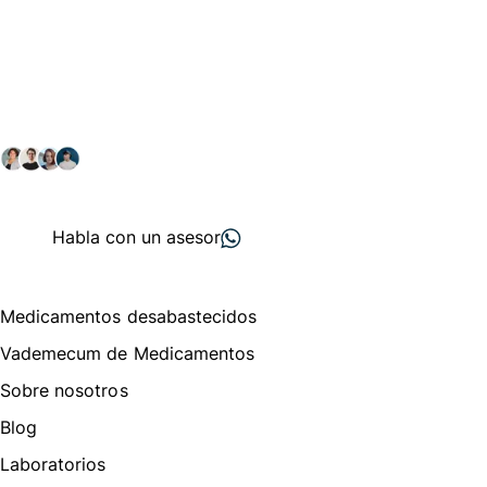
Conéctate con nuestra
comunidad farmacéutica
Explora nuestras soluciones y servicios para el sector
salud y farmacéutico.
+ 2000
proveedores
nos recomiendan
Habla con un asesor
Menú de navegación
Medicamentos desabastecidos
Vademecum de Medicamentos
Sobre nosotros
Blog
Laboratorios