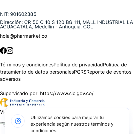
Te puede interesar
NIT:
901602385
Dirección:
CR 50 C 10 S 120 BG 111, MALL INDUSTRIAL LA
AGUACATALA, Medellín - Antioquia, COL
hola@pharmarket.co
©
2026
Pharmarket. Todos los derechos reservados.
Términos y condiciones
Política de privacidad
Política de
tratamiento de datos personales
PQRS
Reporte de eventos
adversos
Supervisado por:
https://www.sic.gov.co/
Vigilado por:
https://www.dssa.gov.co/
Utilizamos cookies para mejorar tu
experiencia según nuestros términos y
Gracias a nuestros impulsadores, podemos presentarte la
condiciones.