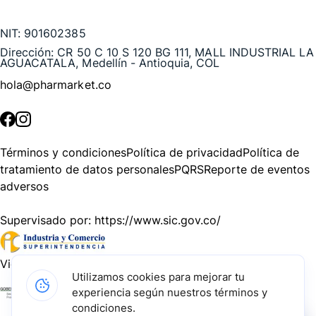
Te puede interesar
NIT:
901602385
Dirección:
CR 50 C 10 S 120 BG 111, MALL INDUSTRIAL LA
AGUACATALA, Medellín - Antioquia, COL
hola@pharmarket.co
©
2026
Pharmarket. Todos los derechos reservados.
Términos y condiciones
Política de privacidad
Política de
tratamiento de datos personales
PQRS
Reporte de eventos
adversos
Supervisado por:
https://www.sic.gov.co/
Vigilado por:
https://www.dssa.gov.co/
Utilizamos cookies para mejorar tu
experiencia según nuestros términos y
Gracias a nuestros impulsadores, podemos presentarte la
condiciones.