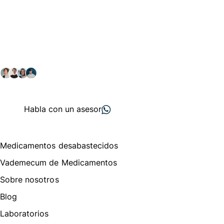
Conéctate con nuestra
comunidad farmacéutica
Explora nuestras soluciones y servicios para el sector
salud y farmacéutico.
+ 2000
proveedores
nos recomiendan
Habla con un asesor
Menú de navegación
Medicamentos desabastecidos
Vademecum de Medicamentos
Sobre nosotros
Blog
Laboratorios